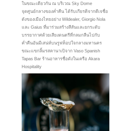
ในขณะเดียวกัน ณ บริเวณ Sky Dome
จุดศูนย์กลางของค่ำคืน ได้รับเกียรติจากดีเจชื่อ
ดังของเมืองไทยอย่าง Wildealer, Giorgio Nola
และ Gaius ที่มาร่วมสร้างสีสันและยกระดับ
บรรยากาศด้วยเสียงดนตรีที่กลมกลืนไปกับ
ค่ำคืนอันมีเสน่ห์บนรูฟท็อปใจกลางมหานคร
ขณะแขกลิ้มรสคานาเป้จาก Vaso Spanish
Tapas Bar ร้านอาหารชื่อดังในเครือ Akara
Hospitality