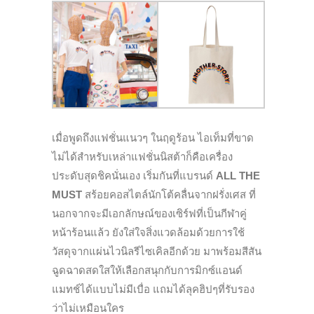
เมื่อพูดถึงแฟชั่นแนวๆ ในฤดูร้อน ไอเท็มที่ขาด
ไม่ได้สำหรับเหล่าแฟชั่นนิสต้าก็คือเครื่อง
ประดับสุดชิคนั่นเอง เริ่มกันที่แบรนด์
ALL THE
MUST
สร้อยคอสไตล์นักโต้คลื่นจากฝรั่งเศส ที่
นอกจากจะมีเอกลักษณ์ของเซิร์ฟที่เป็นกีฬาคู่
หน้าร้อนแล้ว ยังใส่ใจสิ่งแวดล้อมด้วยการใช้
วัสดุจากแผ่นไวนิลรีไซเคิลอีกด้วย มาพร้อมสีสัน
ฉูดฉาดสดใสให้เลือกสนุกกับการมิกซ์แอนด์
แมทช์ได้แบบไม่มีเบื่อ แถมได้ลุคฮิปๆที่รับรอง
ว่าไม่เหมือนใคร