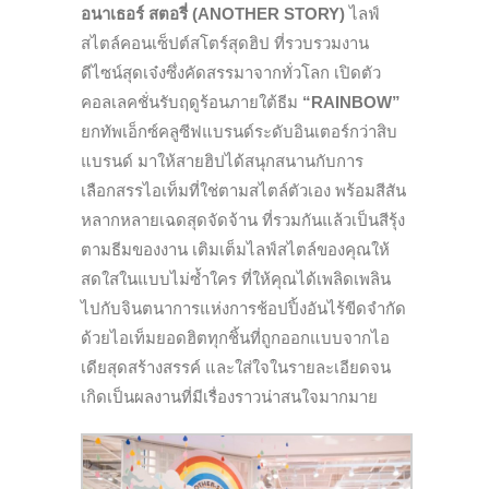
อนาเธอร์ สตอรี่ (
ANOTHER STORY)
ไลฟ์
สไตล์คอนเซ็ปต์สโตร์สุดฮิป ที่รวบรวมงาน
ดีไซน์สุดเจ๋งซึ่งคัดสรรมาจากทั่วโลก เปิดตัว
คอลเลคชั่นรับฤดูร้อนภายใต้ธีม
“
RAINBOW”
ยกทัพเอ็กซ์คลูซีฟแบรนด์ระดับอินเตอร์กว่าสิบ
แบรนด์ มาให้สายฮิปได้สนุกสนานกับการ
เลือกสรรไอเท็มที่ใช่ตามสไตล์ตัวเอง พร้อมสีสัน
หลากหลายเฉดสุดจัดจ้าน ที่รวมกันแล้วเป็นสีรุ้ง
ตามธีมของงาน เติมเต็มไลฟ์สไตล์ของคุณให้
สดใสในแบบไม่ซ้ำใคร ที่ให้คุณได้เพลิดเพลิน
ไปกับจินตนาการแห่งการช้อปปิ้งอันไร้ขีดจำกัด
ด้วยไอเท็มยอดฮิตทุกชิ้นที่ถูกออกแบบจากไอ
เดียสุดสร้างสรรค์ และใส่ใจในรายละเอียดจน
เกิดเป็นผลงานที่มีเรื่องราวน่าสนใจมากมาย