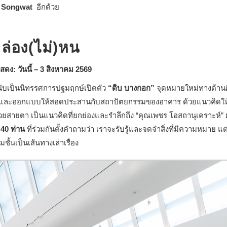
 Songwat
อีกด้วย
ล่อง(ไม่)หน
สดง: วันนี้
– 3 สิงหาคม 2569
ับเป็นนิทรรศการ
ปฐมฤกษ์
เปิดตัว
“ดิบ บางกอก”
จุดหมายใหม่ทางด้าน
สดงและออกแบบให้สอดประสานกับสถาปัตยกรรมของอาคาร ด้วยแนวคิดให
สายตา เป็นแนวคิดที่ยกย่องและรำลึกถึง “คุณเพชร โอสถานุเคราะห์” ผู
 40 ท่าน
ที่ร่วมกันตั้งคำถามว่า เราจะรับรู้และจดจำสิ่งที่มีความหมาย แต
มชั้นเป็นเส้นทางเล่าเรื่อง