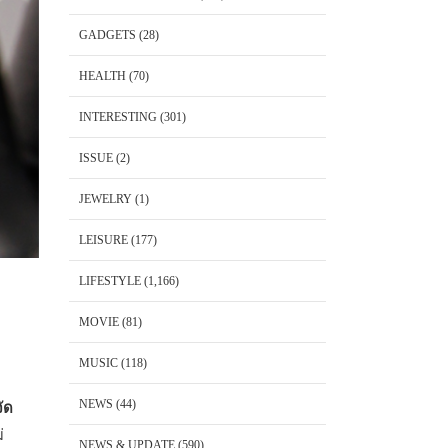
GADGETS
(28)
HEALTH
(70)
INTERESTING
(301)
ISSUE
(2)
JEWELRY
(1)
LEISURE
(177)
LIFESTYLE
(1,166)
MOVIE
(81)
MUSIC
(118)
NEWS
(44)
ัด
่
NEWS & UPDATE
(590)