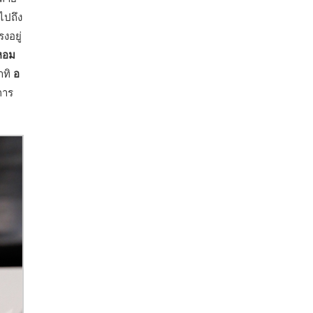
ไปถึง
งอยู่
หอม
าทิ
อ
การ