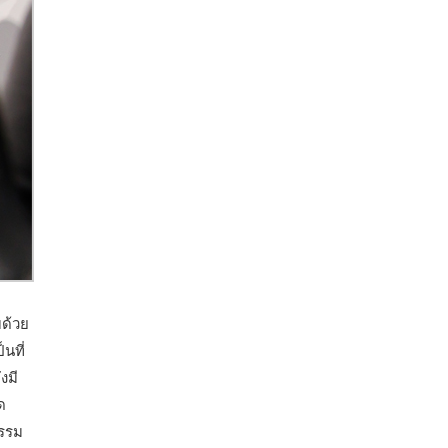
ด้วย
นที่
งมี
ด
ธรรม