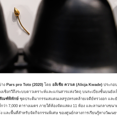
ย่าง
Pars pro Toto (2020)
โดย
อลิเชีย ควาเด (Alicja Kwade)
ประกอบ
ชิงกวีถึงระบบดาวเคราะห์และแก่นสารแห่งวัตถุ บนระเบียงชั้นบนยังเป็
สัณฑ์พิทักษ์
ชุดประติมากรรมสแตนเลสรูปทรงคล้ายเจดีย์ทรวงอก
และยั
ี่กว่า 7,000 ตารางเมตร ภายใต้ห้องจัดแสดง 11 ห้อง และลานกลางขนา
และพื้นที่สำหรับจัดกิจกรรมพิเศษ ของศูนย์กลางการเรียนรู้ทางวัฒน