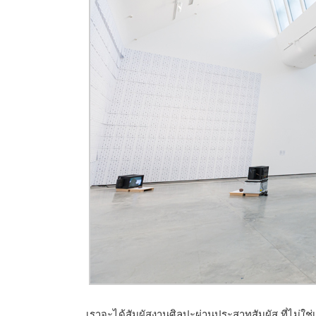
เราจะได้สัมผัสงานศิลปะผ่านประสาทสัมผัส ที่ไม่ใ