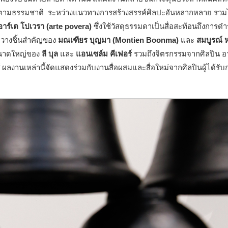
ล้องตามธรรมชาติ ระหว่างแนวทางการสร้างสรรค์ศิลปะอันหลากหลาย รวม
อาร์เต โปเวรา (arte povera)
ซึ่งใช้วัสดุธรรมดาเป็นสื่อสะท้อนถึงการดำร
ัดวางชิ้นสำคัญของ
มณเฑียร บุญมา (Montien Boonma)
และ
สมบูรณ์ 
ขนาดใหญ่ของ
ลี บุล
และ
แอนเซล์ม คีเฟอร์
รวมถึงจิตรกรรมจากศิลปิน อ
ผลงานเหล่านี้จัดแสดงร่วมกับงานสื่อผสมและสื่อใหม่จากศิลปินผู้ได้รับ