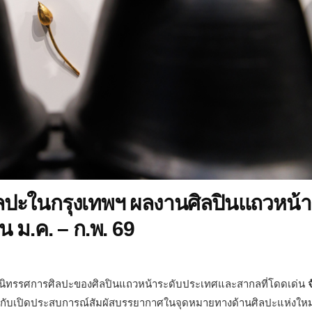
ิลปะในกรุงเทพฯ ผลงานศิลปินแถวหน้า
 ม.ค. – ก.พ. 69
 4 นิทรรศการศิลปะของศิลปินแถวหน้าระดับประเทศและสากลที่โดดเด่น
จ
กับเปิดประสบการณ์สัมผัสบรรยากาศในจุดหมายทางด้านศิลปะแห่งใหม