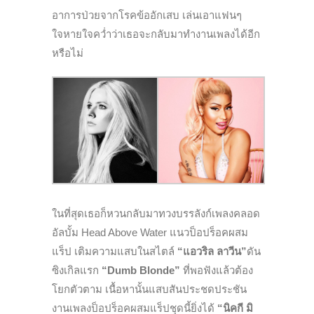
อาการป่วยจากโรคข้ออักเสบ เล่นเอาแฟนๆ
ใจหายใจคว่ำว่าเธอจะกลับมาทำงานเพลงได้อีก
หรือไม่
ในที่สุดเธอก็หวนกลับมาทวงบรรลังก์เพลงคลอด
อัลบั้ม Head Above Water แนวป็อปร็อคผสม
แร็ป เติมความแสบในสไตล์
“
แอวริล
ลาวีน
”
ดัน
ซิงเกิลแรก
“
Dumb Blonde”
ที่พอฟังแล้วต้อง
โยกตัวตาม เนื้อหานั้นแสบสันประชดประชัน
งานเพลงป็อปร็อคผสมแร็ปชุดนี้ยิ่งได้
“
นิคกี
มิ