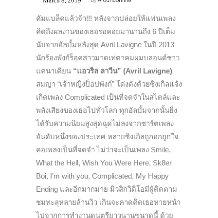
March 8, 2019
by
Aroundonline
คัมแบล็คแล้วจ้า!!! หลังจากปล่อยให้แฟนเพลง
คิดถึงผลงานของเธอรอคอยมานานถึง 6 ปีเต็ม
นับจากอัลบั้มหลังสุด Avril Lavigne ในปี 2013
นักร้องพังก์ร็อคสาวมาดเท่ตาคมผมบลอนด์ชาว
แคนาเดียน
“
แอวริล
ลาวีน
”
(Avril Lavigne)
สมญา “เจ้าหญิงป็อปพังก์” โด่งดังด้วยซิงเกิลแจ้ง
เกิดเพลง Complicated เป็นที่จดจำในสไตล์และ
พลังเสียงของเธอไปทั่วโลก ทุกอัลบั้มจากนั้นยิ่ง
ได้รับความนิยมสูงสุดฉุดไม่ลงจากชาร์ตเพลง
อันดับหนึ่งของประเทศ หลายซิงเกิลถูกอกถูกใจ
คอเพลงเป็นที่จดจำ ไม่ว่าจะเป็นเพลง Smile,
What the Hell, Wish You Were Here, Sk8er
Boi, I’m with you, Complicated, My Happy
Ending และอีกมากมาย มิวสิกวิดิโอมีผู้ติดตาม
ชมทะลุหลายล้านวิว เกินจะคาดคิดเธอหายหน้า
ไปจากการทำงานดนตรียาวนานขนาดนี้ ด้วย