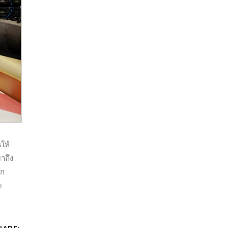
ให้
มาถึง
อก
บ