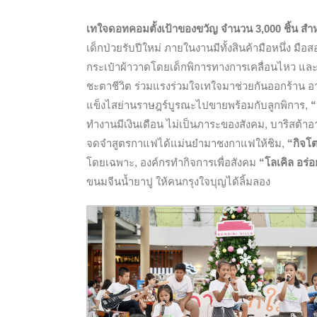
เทใจดอทคอมตั้งเป้าของขวัญ จำนวน 3,000 ชิ้น สำห
เด็กป่วยรับปีใหม่ ภายในงานมีทั้งสินค้ามือหนึ่ง ม
กระเป๋าผ้าวาดโดยเด็กพิการทางการเคลื่อนไหว และก
ชะตาชีวิต ร่วมแรงร่วมใจเทใจมาช่วยกันออกร้าน อ
แข็งไสย่านราษฎร์บูรณะไปขายพร้อมกับลูกพิการ,
“
ทำงานมีเงินเดือน ไม่เป็นภาระของสังคม, บาริสต้า
จดจำสูตรกาแฟได้แม่นยำมาชงกาแฟให้ชิม,
“กิจโต
โดยเฉพาะ, องค์กรทำกิจการเพื่อสังคม
“โลเคิล อร่
ขนมจีนน้ำยาปู ให้คนกรุงใจบุญได้ลิ้มลอง