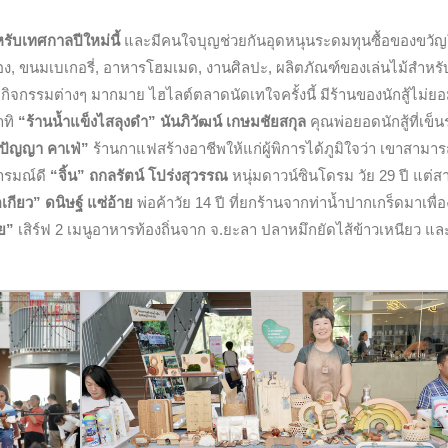
รับเทศกาลปีใหม่นี้
และมีคนใจบุญช่วยกันอุดหนุนระดมทุนซื้อของขวัญ
ือสอง, ขนมเบเกอรี่, อาหารโฮมเมด, งานศิลปะ, ผลิตภัณฑ์ของเล่นไม้สำหรับ
ิจกรรมต่างๆ มากมาย ไฮไลต์ตลาดนัดเทใจครั้งนี้ มีร้านของนักสู้ไม่ย
าทิ
“ร้านน้ำแข็งไสลุงดำ” นันภิวัฒน์ เกษมชัยสกุล
คุณพ่อยอดนักสู้ที่เข็น
ปัญญา คาเฟ่”
ร้านกาแฟสร้างอาชีพให้แก่ผู้พิการได้ภูมิใจว่า เขาสามา
อารมณ์ดี
“จิ้น” ถกลรัตน์ โปร่งสุวรรณ
หนุ่มดาวน์ซินโดรม วัย 29 ปี แต่
เกียว” ดนิษฐ์ แซ่อ้าย
พ่อค้าวัย 14 ปี ที่ยกร้านจากท่าน้ำปากเกร็ดมาเพื่อ
อย”
เสิร์ฟ 2 เมนูอาหารท้องถิ่นจาก จ.ยะลา ปลาหมึกยัดไส้ข้าวเหนียว แล