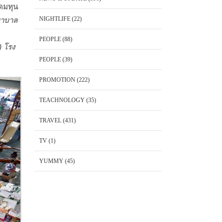
ดมทุน
NIGHTLIFE
(22)
ยาบาล
PEOPLE
(88)
) โรง
PEOPLE
(39)
PROMOTION
(222)
TEACHNOLOGY
(35)
TRAVEL
(431)
TV
(1)
YUMMY
(45)