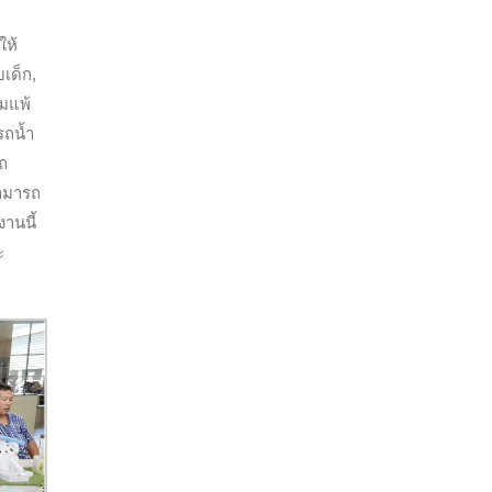
ให้
เด็ก,
อมแพ้
รถน้ำ
รถ
สามารถ
งานนี้
ะ