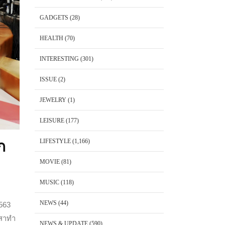
GADGETS
(28)
HEALTH
(70)
INTERESTING
(301)
ISSUE
(2)
JEWELRY
(1)
LEISURE
(177)
LIFESTYLE
(1,166)
ก
MOVIE
(81)
MUSIC
(118)
NEWS
(44)
2563
าสาทำ
NEWS & UPDATE
(590)