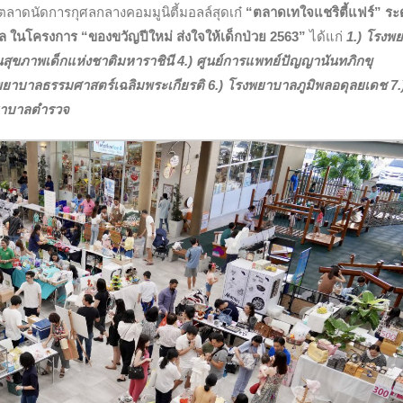
เปิดตลาดนัดการกุศลกลางคอมมูนิตี้มอลล์สุดเก๋
“ตลาดเทใจแชริตี้แฟร์”
ระ
บาล ในโครงการ “ของขวัญปีใหม่ ส่งใจให้เด็กป่วย 2563”
ได้แก่
1.) โรงพ
นสุขภาพเด็กแห่งชาติมหาราชินี 4.) ศูนย์การแพทย์ปัญญานันทภิกขุ
ยาบาลธรรมศาสตร์เฉลิมพระเกียรติ 6.) โรงพยาบาลภูมิพลอดุลยเดช 7.
พยาบาลตำรวจ