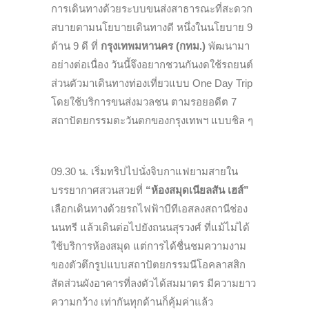
การเดินทางด้วยระบบขนส่งสาธารณะที่สะดวก
สบายตามนโยบายเดินทางดี หนึ่งในนโยบาย 9
ด้าน 9 ดี ที่
กรุงเทพมหานคร (กทม.)
พัฒนามา
อย่างต่อเนื่อง วันนี้จึงอยากชวนกันงดใช้รถยนต์
ส่วนตัวมาเดินทางท่องเที่ยวแบบ One Day Trip
โดยใช้บริการขนส่งมวลชน ตามรอยอดีต 7
สถาปัตยกรรมตะวันตกของกรุงเทพฯ แบบชิล ๆ
09.30 น. เริ่มทริปไปนั่งจิบกาแฟยามสายใน
บรรยากาศสวนสวยที่
“ห้องสมุดเนียลสัน เฮส์”
เลือกเดินทางด้วยรถไฟฟ้าบีทีเอสลงสถานีช่อง
นนทรี แล้วเดินต่อไปยังถนนสุรวงศ์ ที่แม้ไม่ได้
ใช้บริการห้องสมุด แต่การได้ชื่นชมความงาม
ของตัวตึกรูปแบบสถาปัตยกรรมนีโอคลาสสิก
สัดส่วนผังอาคารที่ลงตัวได้สมมาตร มีความยาว
ความกว้าง เท่ากันทุกด้านก็คุ้มค่าแล้ว