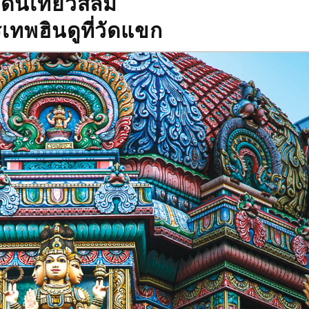
เดินเที่ยวสีลม
ทพฮินดูที่วัดแขก