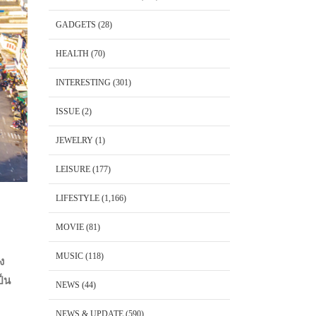
GADGETS
(28)
HEALTH
(70)
INTERESTING
(301)
ISSUE
(2)
JEWELRY
(1)
LEISURE
(177)
LIFESTYLE
(1,166)
MOVIE
(81)
MUSIC
(118)
ง
ป็น
NEWS
(44)
NEWS & UPDATE
(590)