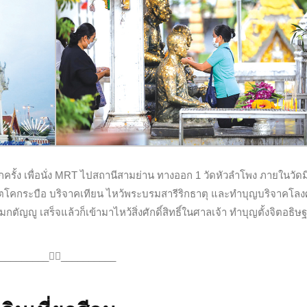
กครั้ง เพื่อนั่ง MRT ไปสถานีสามย่าน ทางออก 1 วัดหัวลำโพง ภายในวัด
วิตโคกระบือ บริจาคเทียน ไหว้พระบรมสารีริกธาตุ และทำบุญบริจาคโล
ตัญญู เสร็จแล้วก็เข้ามาไหว้สิ่งศักดิ์สิทธิ์ในศาลเจ้า ทำบุญตั้งจิตอธิษ
_________
🚶‍♂️__________