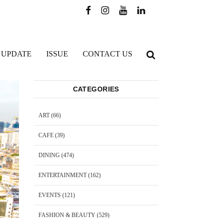
 UPDATE
ISSUE
CONTACT US
CATEGORIES
ART
(66)
CAFE
(39)
DINING
(474)
ENTERTAINMENT
(162)
EVENTS
(121)
FASHION & BEAUTY
(529)