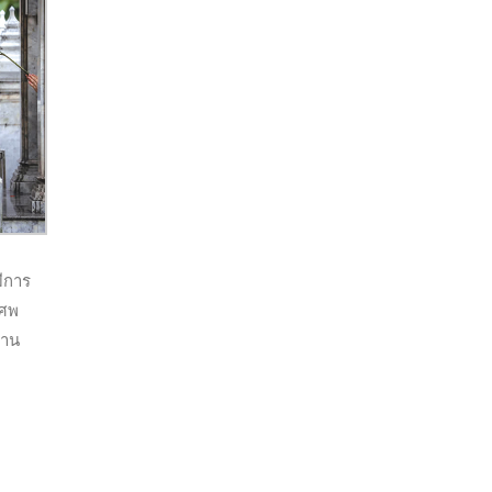
มีการ
งศพ
ฐาน