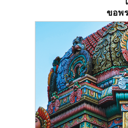
ขอพรเ