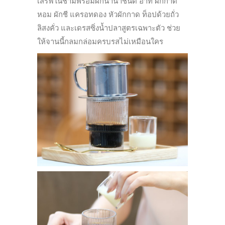
เสิร์ฟในชามพร้อมผักนานาชนิด อาทิ ผักกาด
หอม ผักชี แครอทดอง หัวผักกาด ท็อปด้วยถั่ว
ลิสงคั่ว และเดรสซิ่งน้ำปลาสูตรเฉพาะตัว ช่วย
ให้จานนี้กลมกล่อมครบรสไม่เหมือนใคร