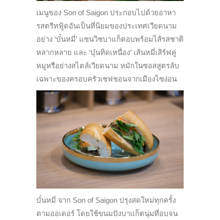
เมนูของ Son of Saigon ประกอบไปด้วยอาหา
รสตรีทฟู้ดอันเป็นที่นิยมของประเทศเวียดนาม
อย่าง ‘บั๋นหมี่’ แซนวิชบาแก็ตอบพร้อมไส้รสชาติ
หลากหลาย และ ‘บุ๋นทิดเหนื่อง’ เส้นหมี่เสิร์ฟคู่
หมูหรือย่างสไตล์เวียดนาม หมักในซอสสูตรลับ
เฉพาะของครอบครัวเชฟชอนจากเมืองไซง่อน
บั๋นหมี่ จาก Son of Saigon ปรุงสดใหม่ทุกครั้ง
ตามออเดอร์ โดยใช้ขนมปังบาแก็ตนุ่มที่อบจน