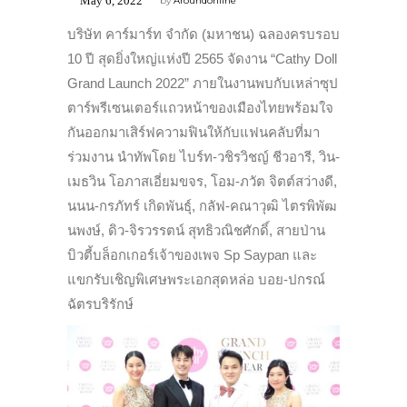
May 6, 2022
by
Aroundonline
บริษัท คาร์มาร์ท จำกัด (มหาชน) ฉลองครบรอบ
10 ปี สุดยิ่งใหญ่แห่งปี 2565 จัดงาน “Cathy Doll
Grand Launch 2022” ภายในงานพบกับเหล่าซุป
ตาร์พรีเซนเตอร์แถวหน้าของเมืองไทยพร้อมใจ
กันออกมาเสิร์ฟความฟินให้กับแฟนคลับที่มา
ร่วมงาน นำทัพโดย ไบร์ท-วชิรวิชญ์ ชีวอารี, วิน-
เมธวิน โอภาสเอี่ยมขจร, โอม-ภวัต จิตต์สว่างดี,
นนน-กรภัทร์ เกิดพันธุ์, กลัฟ-คณาวุฒิ ไตรพิพัฒ
นพงษ์, ดิว-จิรวรรตน์ สุทธิวณิชศักดิ์, สายป่าน
บิวตี้บล็อกเกอร์เจ้าของเพจ Sp Saypan และ
แขกรับเชิญพิเศษพระเอกสุดหล่อ บอย-ปกรณ์
ฉัตรบริรักษ์