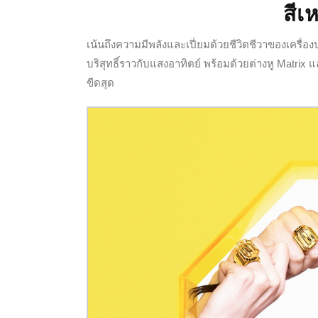
สีเ
เน้นถึงความมีพลังและเปี่ยมด้วยชีวิตชีวาของเครื่อ
บริสุทธิ์ราวกับแสงอาทิตย์ พร้อมด้วยต่างหู Matrix
ขีดสุด