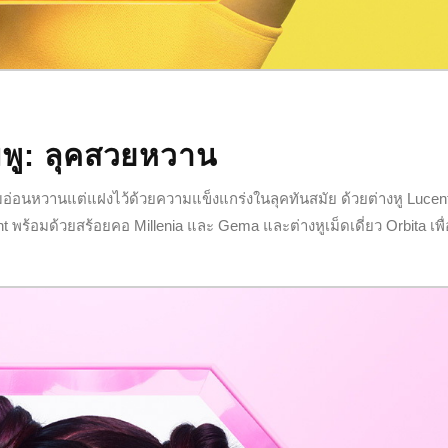
มพู: ลุคสวยหวาน
ามอ่อนหวานแต่แฝงไว้ด้วยความแข็งแกร่งในลุคทันสมัย ด้วยต่างหู Luce
t พร้อมด้วยสร้อยคอ Millenia และ Gema และต่างหูเม็ดเดี่ยว Orbita เพื่อ