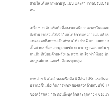
สวมใส่ได้หลากหลายรูปแบบ และสามารถปรับเปลี่ยน
คน
เครื่องประดับคริสตัลที่งดงามเหนือกาลเวลาในคอลเลกชั
ยังสามารถสวมใส่เข้ากับสไตล์การแต่งกายแบบลำลองที
แสดงออกถึงความเป็นตัวตนได้อย่างดี
และ
เบลล่า 
เป็นสากล ที่แหวกกฎเกณฑ์และมาตรฐานแบบเดิม ๆ เ
คนเดิมที่เปี่ยมด้วยพลังและความมั่นใจ ทำให้เธอเป
สมบูรณ์แบบและเข้าถึงคนทุกกลุ่ม
ภาพถ่าย 6 สไตล์ ของคริสตัล 6 สีสัน ได้รับแรงบัน
ปรากฏขึ้นเมื่อเกิดการหักเหของแสงคล้ายกับปริซึ
ของคริสตัล มาสะท้อนถึงบุคลิกและลุคต่าง ๆ ของ