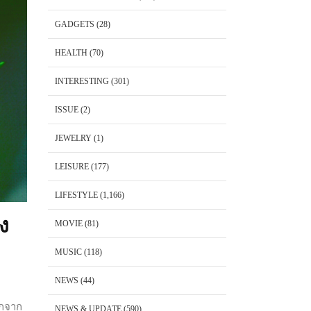
GADGETS
(28)
HEALTH
(70)
INTERESTING
(301)
ISSUE
(2)
JEWELRY
(1)
LEISURE
(177)
LIFESTYLE
(1,166)
ง
MOVIE
(81)
MUSIC
(118)
NEWS
(44)
อกจาก
NEWS & UPDATE
(590)