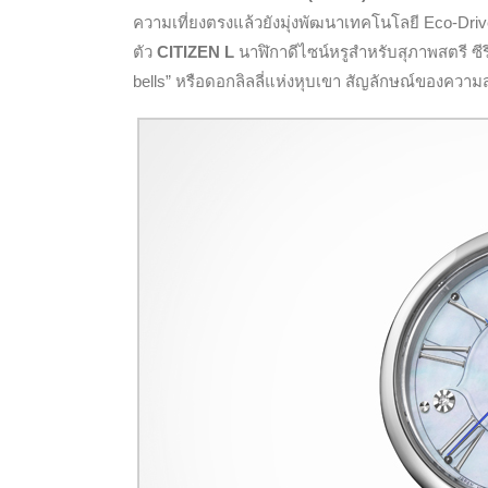
ความเที่ยงตรงแล้ว
ยังมุ่งพัฒนา
เทคโนโลยี Eco-Drive
ตัว
CITIZEN L
นาฬิกาดีไซน์หรูสำหรับสุภาพสตรี ซี
bells” หรือดอกลิลลี่แห่งหุบเขา สัญลักษณ์ของควา