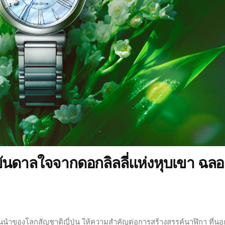
บันดาลใจจากดอกลิลลี่แห่งหุบเขา ฉลอ
นนำของโลกสัญชาติญี่ปุ่น ให้ความสำคัญต่อการสร้างสรรค์นาฬิกา ที่น