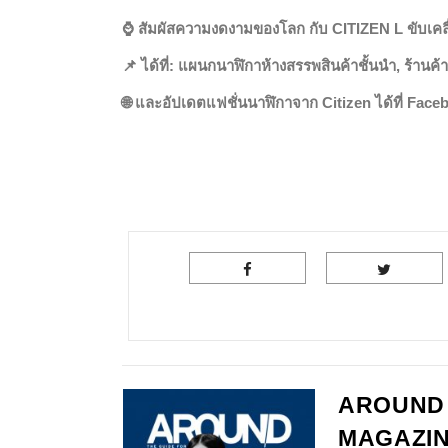
⌚️
สัมผัสความงดงามของโลก กับ CITIZEN L
ขับเค
📌
ได้ที่: แผนกนาฬิกาห้างสรรพสินค้าชั้นนำ, ร้าน
🌐
และอัปเดตแฟชั่นนาฬิกาจาก
Citizen
ได้ที่ Fac
AROUND
MAGAZI