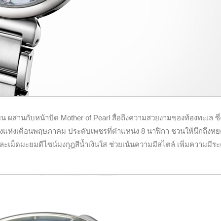
โยน ผสานกับหน้าปัด Mother of Pearl สื่อถึงความสวยงามของท้องทะเล ซึ่
ห่งเดือนพฤษภาคม ประดับเพชรที่ตำแหน่ง 8 นาฬิกา ชวนให้นึกถึงหย
ละเม็ดมะยมดีไซน์มงกุฎสีน้ำเงินใส ช่วยเน้นความมีสไตล์ เพิ่มความมีระ