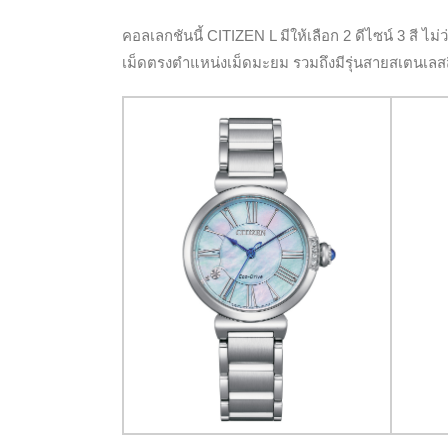
คอลเลกชันนี้ CITIZEN L มีให้เลือก 2 ดีไซน์ 3 สี ไม่
เม็ดตรงตำแหน่งเม็ดมะยม รวมถึงมีรุ่นสายสเตนเลสส