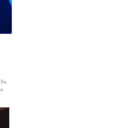
เป็น
าม