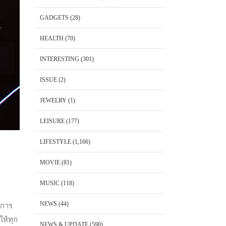
GADGETS
(28)
HEALTH
(70)
INTERESTING
(301)
ISSUE
(2)
JEWELRY
(1)
LEISURE
(177)
LIFESTYLE
(1,166)
MOVIE
(81)
MUSIC
(118)
NEWS
(44)
การ
ให้ทุก
NEWS & UPDATE
(590)