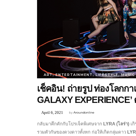
ART
,
ENTERTAINMENT
,
LIFESTYLE
,
MUSIC
เช็คอิน! ถ่ายรูป ท่องโลก
GALAXY EXPERIENCE’ ตล
April 6, 2021
by
Aroundonline
กลับมาคึกคักกับโปรเจ็คพิเศษจาก
LYRA (ไลร่า)
เก
รวมตัวกันของดวงดาวทั้งหก ก่อให้เกิดกลุ่มดาว
LY