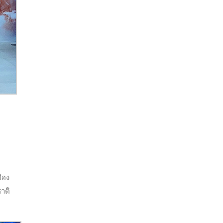
ือง
ชาติ