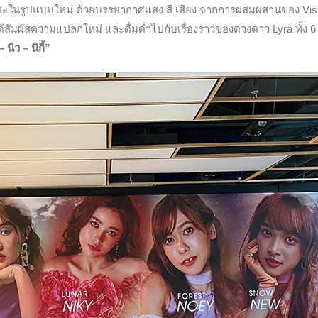
ลปะในรูปแบบใหม่ ด้วยบรรยากาศแสง สี เสียง จากการผสมผสานของ Vis
ให้ได้สัมผัสความแปลกใหม่ และดื่มด่ำไปกับเรื่องราวของดวงดาว Lyra ทั้ง 
นิว – นิกี้”