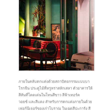
ภายในคลับตกแต่งด้วยสถาปัตยกรรมแบบบา
โรกจีน
ประตูไม้ที่หรูหรา
สลักเสลา ตัว
อาคารให้
สีสันที่โดดเด่นในโทนสีขาว
สี
ฟ้าเทอร์ค
วอยซ์
และสีแดง
สำหรับการตกแต่ง
ภายในด้วย
เฟอร์นิเจอร์ของเก่าโบราณ
ใน
เฉดสีปะการัง
สี