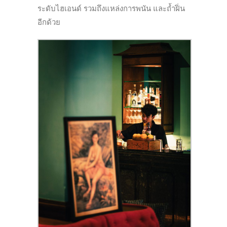
ระดับไฮเอนด์ รวมถึงแหล่งการพนัน และถ้ำฝิ่น
อีกด้วย