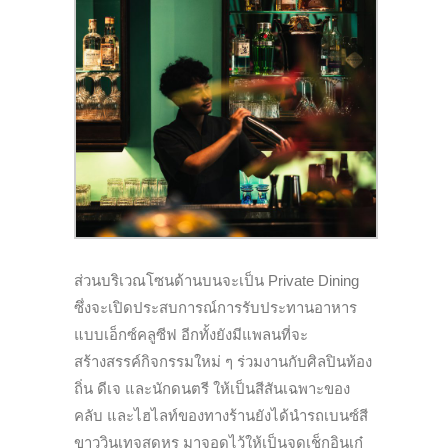
ส่วนบริเวณโซนด้านบนจะเป็น Private Dining
ซึ่งจะเปิดประสบการณ์การรับประทานอาหาร
แบบเอ็กซ์คลูซีฟ อีกทั้งยังมีแพลนที่จะ
สร้างสรรค์กิจกรรมใหม่ ๆ ร่วมงานกับศิลปินท้อง
ถิ่น ดีเจ และนักดนตรี ให้เป็นสีสันเฉพาะของ
คลับ และไฮไลท์ของทางร้านยังได้นำรถเบนซ์สี
ขาววินเทจสุดหรู มาจอดไว้ให้เป็นจุดเช็กอินเก๋