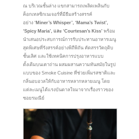
ณ บริเวณ
ชั้นล่าง
แขกสามารถเพลิดเพลินกับ
ค็อกเทลซิกเนเจอร์ที่มีธีมสร้างสรรค์
อย่าง
‘Miner’s Whisper’, ‘Mama’s Twist’,
‘Spicy Maria’,
และ
‘Courtesan’s Kiss’
พร้อม
นำเสนอประสบการณ์การรับประทานอาหารเมนู
สุดพิเศษที่รังสรรค์อย่างพิถีพิถัน คัดสรรวัตถุดิบ
ชั้นเลิศ และใช้เทคนิคการปรุงอาหารแบบ
ดั้งเดิมบนเตาถ่าน ผสมผสานความทันสมัยในรูป
แบบของ Smoke Cuisine ที่ช่วยเพิ่มรสชาติและ
กลิ่นอบอวลให้กับอาหารหลากหลายเมนู โดย
แต่ละเมนูได้แรงบันดาลใจมาจากเรื่องราวของ
ซอยรมณีย์