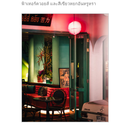
ฟ้าเทอร์ควอยส์
และสีเขียวหยกอันหรูหรา