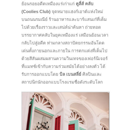
ย้อนรอยอดีตเหมืองแร่เก่าแก่
คูลี่ส์ คลับ
(Coolies Club)
จุดหมายแฮงก์เอาต์แห่งใหม่
บนถนนรมณีย์ ร้านอาหารและบาร์แสนเก๋ที่เต็ม
ไปด้วยเรื่องราวและเสน่ห์น่าค้นหา ถ่ายทอด
บรรยากาศคลับในยุคเหมืองแร่ เสมือนย้อนเวลา
กลับไปสู่อดีต ท่ามกลาง
สถาปัตยกรรมอันโดด
เด่นทั้งภายนอกและภายใน การตกแต่งที่เต็มไป
ด้วยสีสันผสมผสานความวินเทจของเฟอร์นิเจอร์
ที่แมทช์เข้ากับความร่วมสมัยได้อย่างลงตัว ได้
รับการออกแบบโดย
บิล
เบนสลี่ย์
ศิลปินและ
สถาปนิกนักออกแบบโรงแรมชื่อดังระดับโลก