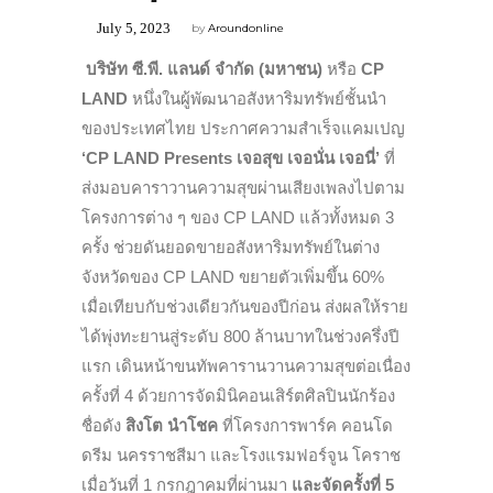
July 5, 2023
by
Aroundonline
บริษัท ซี.พี. แลนด์ จำกัด (มหาชน)
หรือ
CP
LAND
หนึ่งในผู้พัฒนาอสังหาริมทรัพย์ชั้นนำ
ของประเทศไทย ประกาศความสำเร็จแคมเปญ
‘CP LAND Presents เจอสุข เจอนั่น เจอนี่’
ที่
ส่งมอบคาราวานความสุขผ่านเสียงเพลงไปตาม
โครงการต่าง ๆ ของ CP LAND แล้วทั้งหมด 3
ครั้ง ช่วยดันยอดขายอสังหาริมทรัพย์ในต่าง
จังหวัดของ CP LAND ขยายตัวเพิ่มขึ้น 60%
เมื่อเทียบกับช่วงเดียวกันของปีก่อน ส่งผลให้ราย
ได้พุ่งทะยานสู่ระดับ 800 ล้านบาทในช่วงครึ่งปี
แรก เดินหน้าขนทัพคารานวานความสุขต่อเนื่อง
ครั้งที่ 4 ด้วยการจัดมินิคอนเสิร์ตศิลปินนักร้อง
ชื่อดัง
สิงโต นำโชค
ที่โครงการ
พาร์ค คอนโด
ดรีม นครราชสีมา
และ
โรงแรมฟอร์จูน โคราช
เมื่อ
วันที่
1 กรกฎาคมที่ผ่านมา
และจัด
ครั้งที่ 5