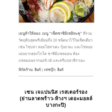
เมนูท้าให้ลอง:
เมนู “เซ็ตซาชิมิเซอิทะคุ”
ที่รวม
วัตถุดิบสุดพรีเมียมถึง 10 ชนิดมาไว้ในเซ็ตเดียว
เช่น ไข่ปลา หอยโฮทาเตะ กุ้งอามะ และไข่หอย
เม่นจากฮอกไกโด ซาชิมิแซลมอน ท้อง
แซลมอนจากนอร์เวย์ และครีบปลาฮิราเมะ
พิกัดร้าน:
ลิงก์
|
เฟซบุ๊ก
:
ลิงก์
เซน เจแปนนิส เรสเตอร์รอง
(ย่านลาดพร้าว-ห้างฯ เดอะมอลล์
บางกะปิ)