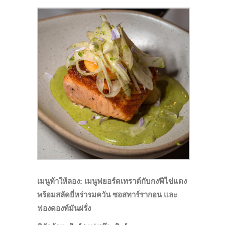
เมนูท้าให้ลอง:
เมนูฟยอร์ดเทราต์กับกงฟีไข่แดง
พร้อมสลัดยี่หร่ารมควัน ซอสทาร์รากอน และ
ฟองดองท์มันฝรั่ง