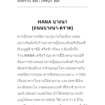
พิกัดร้าน:
ลิงก์
|
เฟซบุ๊ก
:
ลิงก์
HANA บางนา
(ถนนบางนา-ตราด)
หากนึกอยากหนีความวุ่นวายในเมือง แต่ยัง
อยากสัมผัสกับร้านอาหารญี่ปุ่นระดับพรีเมียมที่
มีเมนูซูชิ ซาชิมิ หรือข้าวร้อน ๆ ต้องนึกถึง
ร้าน
HANA
เครือร้านอาหารนี้มีเจตนารมณ์ที่
ต้องการนำเสนออาหารญี่ปุ่นแบบต้นตำรับแท้
คัดสรรวัตถุดิบจากทั่วทุกมุมโลก ผสมผสานกับ
เทคนิคการปรุงอาหารพิเศษแบบเฉพาะ การจัด
เรียงอาหารในจานให้สวยงาม และรสชาติอัน
ละเมียดละไม แซลมอนแบบตัวที่นำเข้ามาจาก
นอร์เวย์คงความสดใหม่ ทำให้เชฟสามารถทำ
เมนูได้หลากหลาย HANA ใช้เวลากว่า 6 ปีใน