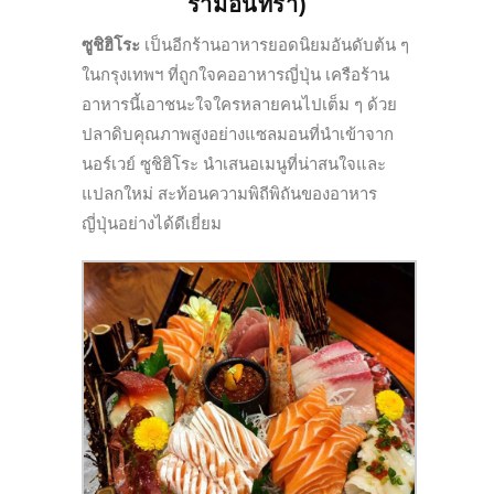
รามอินทรา)
ซูชิฮิโระ
เป็นอีกร้านอาหารยอดนิยมอันดับต้น ๆ
ในกรุงเทพฯ ที่ถูกใจคออาหารญี่ปุ่น เครือร้าน
อาหารนี้เอาชนะใจใครหลายคนไปเต็ม ๆ ด้วย
ปลาดิบคุณภาพสูงอย่างแซลมอนที่นำเข้าจาก
นอร์เวย์ ซูชิฮิโระ นำเสนอเมนูที่น่าสนใจและ
แปลกใหม่ สะท้อนความพิถีพิถันของอาหาร
ญี่ปุ่นอย่างได้ดีเยี่ยม