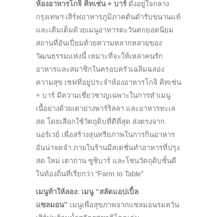
ห้องอาหารโกจิ คิทเช่น + บาร์
ตั้งอยู่ใจกลาง
กรุงเทพฯ เสิร์ฟอาหารภูมิภาคต้นตำรับขนานแท้
และเติมเต็มด้วยเมนูอาหารตะวันตกยอดนิยม
สถานที่อันเปี่ยมด้วยความหลากหลายของ
วัฒนธรรมแห่งนี้ เหมาะที่จะให้เหล่าคนรัก
อาหารและสมาชิกในครอบครัวเฉลิมฉลอง
ความสุข เชฟที่อยู่ประจำห้องอาหารโกจิ คิทเช่น
+ บาร์ มีความเชี่ยวชาญเฉพาะในการทำเมนู
เนื้อย่างด้วยเตาย่างพาร์ริลลา และอาหารทะเล
สด โดยเลือกใช้วัตถุดิบที่ดีที่สุด ส่งตรงจาก
นอร์เวย์ เพื่อสร้างสุนทรียภาพในการกินอาหาร
อันน่าจดจำ ภายในร้านมีสเตชั่นทำอาหารที่ปรุง
สด ใหม่ เตาถ่าน ซูชิบาร์ และโซนวัตถุดิบชั้นดี
ในท้องถิ่นที่เรียกว่า “Farm to Table”
เมนูท้าให้ลอง: เมนู “สลัดแอปเปิ้ล
แซลมอน”
เมนูเพื่อสุขภาพจากแซลมอนรมควัน