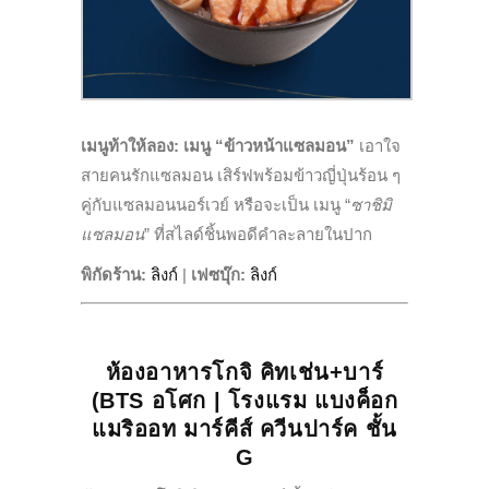
เมนูท้าให้ลอง:
เมนู “ข้าวหน้าแซลมอน”
เอาใจ
สายคนรักแซลมอน เสิร์ฟพร้อมข้าวญี่ปุ่นร้อน ๆ
คู่กับแซลมอนนอร์เวย์ หรือจะเป็น เมนู “
ซาชิมิ
แซลมอน
” ที่สไลด์ชิ้นพอดีคำละลายในปาก
พิกัดร้าน:
ลิงก์
|
เฟซบุ๊ก
:
ลิงก์
ห้องอาหารโกจิ คิทเช่น+บาร์
(BTS อโศก | โรงแรม แบงค็อก
แมริออท มาร์คีส์ ควีนปาร์ค ชั้น
G