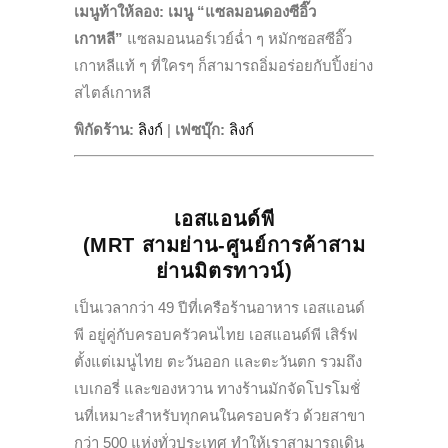
เมนูท้าให้ลอง:
เมนู “แซลมอนดองซีอิ๊ว
เกาหลี”
แซลมอนนอร์เวย์ฉ่ำ ๆ หมักซอสซีอิ๊ว
เกาหลีแท้ ๆ ที่ใครๆ ก็สามารถอิ่มอร่อยกับปิ้งย่าง
สไตล์เกาหลี
พิกัดร้าน:
ลิงก์
|
เฟซบุ๊ก:
ลิงก์
เอสแอนด์พี
(MRT สามย่าน-ศูนย์การค้าสาม
ย่านมิตรทาวน์)
เป็นเวลากว่า 49 ปีที่เครือร้านอาหาร เอสแอนด์
พี อยู่คู่กับครอบครัวคนไทย เอสแอนด์พี เสิร์ฟ
ตั้งแต่เมนูไทย ตะวันออก และตะวันตก รวมถึง
เบเกอรี่ และของหวาน ทางร้านมักจัดโปรโมชั่
นที่เหมาะสำหรับทุกคนในครอบครัว ด้วยสาขา
กว่า 500 แห่งทั่วประเทศ ทำให้เราสามารถเดิน