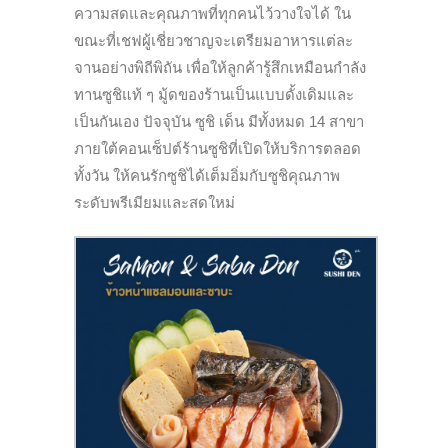
ความสดและคุณภาพที่ทุกคนไว้วางใจได้ ใน
ขณะที่เชฟผู้เชี่ยวชาญจะเตรียมอาหารแต่ละ
จานอย่างพิถีพิถัน เพื่อให้ลูกค้ารู้สึกเหมือนกำลัง
ทานซูชิแท้ ๆ มู้ดของร้านเป็นแบบดั้งเดิมและ
เป็นกันเอง ปัจจุบัน ซูชิ เด็น มีทั้งหมด 14 สาขา
ภายใต้คอนเซ็ปต์ร้านซูชิที่เปิดให้บริการตลอด
ทั้งวัน ให้คนรักซูชิได้เต็มอิ่มกับซูชิคุณภาพ
ระดับพรีเมียมและสดใหม่