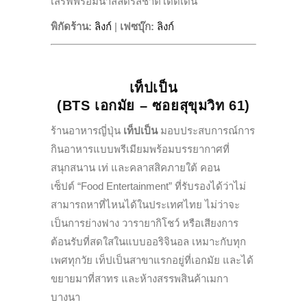
เสิร์ฟพร้อมน้ำสลัดรสชาติโดดเด่น
พิกัดร้าน:
ลิงก์
|
เฟซบุ๊ก
:
ลิงก์
เท็ปเป็น
(BTS เอกมัย – ซอยสุขุมวิท 61)
ร้านอาหารญี่ปุ่น
เท็ปเป็น
มอบประสบการณ์การ
กินอาหารแบบพรีเมียมพร้อมบรรยากาศที่
สนุกสนาน เท่ และคลาสสิคภายใต้ คอน
เซ็ปต์ “Food Entertainment” ที่รับรองได้ว่าไม่
สามารถหาที่ไหนได้ในประเทศไทย ไม่ว่าจะ
เป็นการย่างฟาง วารายากิโชว์ หรือเสียงการ
ต้อนรับที่สดใสในแบบออริจินอล เหมาะกับทุก
เพศทุกวัย เท็ปเป็นสาขาแรกอยู่ที่เอกมัย และได้
ขยายมาที่สาทร และห้างสรรพสินค้าเมกา
บางนา