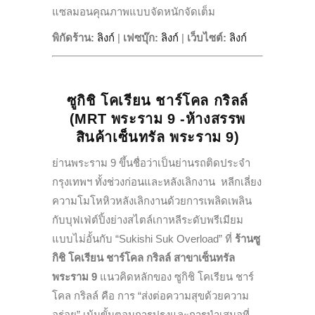
แซลมอนคุณภาพแบบจัดหนักจัดเต็ม
พิกัดร้าน:
ลิงก์
|
เฟซบุ๊ก
:
ลิงก์
|
เว็บไซต์
:
ลิงก์
ซูกิชิ โคเรียน ชาร์โคล กริลล์
(MRT พระราม 9 -ห้างสรรพ
สินค้าเซ็นทรัล พระราม 9)
ย่านพระราม 9 ขึ้นชื่อว่าเป็นย่านรถติดประจำ
กรุงเทพฯ ทั้งช่วงก่อนและหลังเลิกงาน หลีกเลี่ยง
ความโมโหหิวหลังเลิกงานด้วยการเพลิดเพลิน
กับบุฟเฟ่ต์ปิ้งย่างสไตล์เกาหลีระดับพรีเมียม
แบบไม่อั้นกับ “Sukishi Suk Overload” ที่
ร้านซู
กิชิ โคเรียน ชาร์โคล กริลล์ สาขาเซ็นทรัล
พระราม 9
แนวคิดหลักของ ซูกิชิ โคเรียน ชาร์
โคล กริลล์ คือ การ “ส่งต่อความสุขด้วยความ
อร่อย” เน้นขั้นตอนการปรุงและการนำเสนอที่