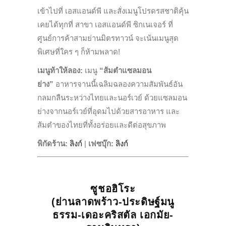
เข้าไปที่ เอสแอนด์พี และสั่งเมนูโปรดรสชาติคุ้น
เคยได้ทุกที่ สาขา เอสแอนด์พี ซิกเนเจอร์ ที่
ศูนย์การค้าสามย่านมิตรทาวน์ จะเน้นเมนูสุด
พิเศษที่ใคร ๆ ก็ห้ามพลาด!
เมนูท้าให้ลอง:
เมนู
“ส้มตำแซลมอน
ย่าง”
อาหารจานนี้เฉลิมฉลองความสัมพันธ์อัน
กลมกลืนระหว่างไทยและนอร์เวย์ ด้วยแซลมอน
ย่างจากนอร์เวย์ที่อุดมไปด้วยสารอาหาร และ
ส้มตำของไทยที่ทั้งอร่อยและดีต่อสุขภาพ
พิกัดร้าน:
ลิงก์
|
เฟซบุ๊ก
:
ลิงก์
ซูชอฮิโระ
(ย่านลาดพร้าว-ประดิษฐ์มนู
ธรรม-เดอะคริสตัล เอกมัย-