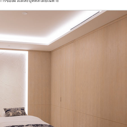
องการของผิวแต่ละบุคคลโดยเฉพาะ