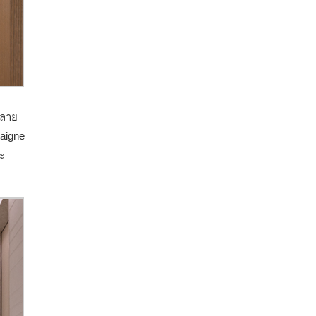
กลาย
aigne
ะ