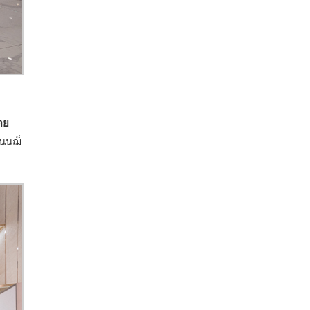
ดย
ถนนฌ็