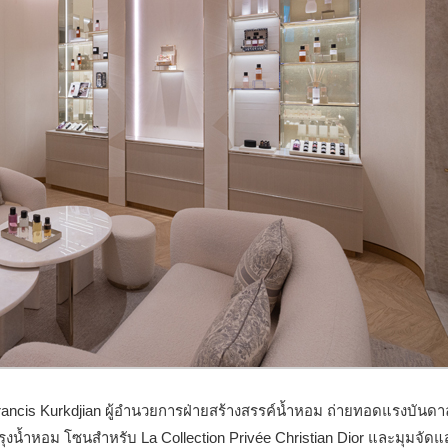
ancis Kurkdjian ผู้อำนวยการฝ่ายสร้างสรรค์น้ำหอม ถ่ายทอดแรงบันด
ุงน้ำหอม โซนสำหรับ La Collection Privée Christian Dior และมุมจัด