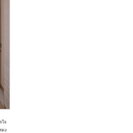
าลใจ
แสดง