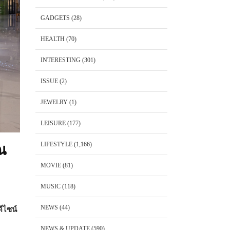
GADGETS
(28)
HEALTH
(70)
INTERESTING
(301)
ISSUE
(2)
JEWELRY
(1)
LEISURE
(177)
LIFESTYLE
(1,166)
ณ
MOVIE
(81)
MUSIC
(118)
NEWS
(44)
ีไซน์
NEWS & UPDATE
(590)