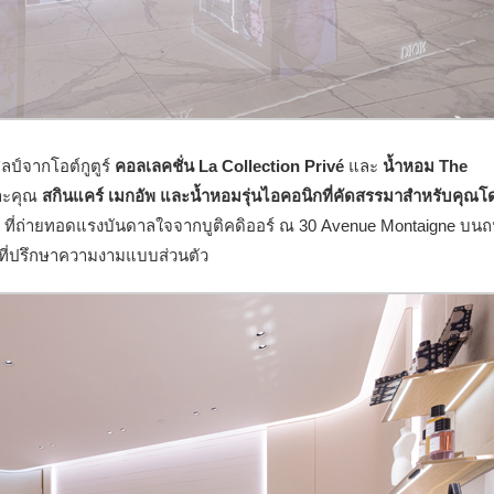
ลป์จากโอต์กูตูร์
คอลเลคชั่น La Collection Privé
และ
น้ำหอม The
าะคุณ
สกินแคร์ เมกอัพ และน้ำหอมรุ่นไอคอนิกที่คัดสรรมาสำหรับคุณโ
ที่ถ่ายทอดแรงบันดาลใจจากบูติคดิออร์ ณ 30 Avenue Montaigne บน
ดยที่ปรึกษาความงามแบบส่วนตัว