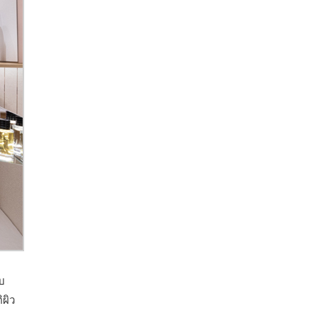
อบ
ผิว