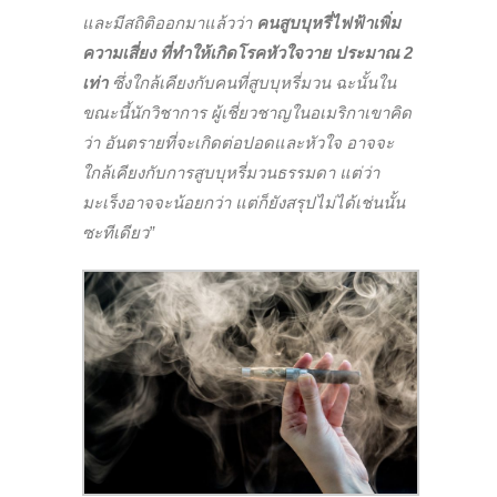
และมีสถิติออกมาแล้วว่า
คนสูบบุหรี่ไฟฟ้าเพิ่ม
ความเสี่ยง ที่ทำให้เกิดโรคหัวใจวาย ประมาณ 2
เท่า
ซึ่งใกล้เคียงกับคนที่สูบบุหรี่มวน ฉะนั้นใน
ขณะนี้นักวิชาการ ผู้เชี่ยวชาญในอเมริกาเขาคิด
ว่า อันตรายที่จะเกิดต่อปอดและหัวใจ อาจจะ
ใกล้เคียงกับการสูบบุหรี่มวนธรรมดา แต่ว่า
มะเร็งอาจจะน้อยกว่า แต่ก็ยังสรุปไม่ได้เช่นนั้น
ซะทีเดียว”