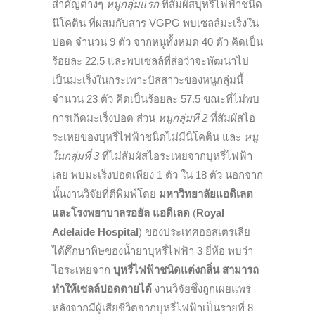
สำคัญต่างๆ
หนูกลุ่มแรก
ที่สัมผัสบุหรี่ไฟฟ้าชนิด
นิโคติน ที่ผสมกับสาร VGPG พบเซลล์มะเร็งใน
ปอด จำนวน 9 ตัว จากหนูทั้งหมด 40 ตัว คิดเป็น
ร้อยละ 22.5 และพบเซลล์ที่ส่อว่าจะพัฒนาไป
เป็นมะเร็งในกระเพาะปัสสาวะของหนูกลุ่มนี้
จำนวน 23 ตัว คิดเป็นร้อยละ 57.5 ขณะที่ไม่พบ
การเกิดมะเร็งปอด ส่วน
หนูกลุ่มที่ 2
ที่สัมผัสไอ
ระเหยของบุหรี่ไฟฟ้าชนิดไม่มีนิโคติน และ
หนู
ในกลุ่มที่ 3
ที่ไม่สัมผัสไอระเหยจากบุหรี่ไฟฟ้า
เลย พบมะเร็งปอดเพียง 1 ตัว ใน 18 ตัว นอกจาก
นั้นงานวิจัยที่ตีพิมพ์โดย
มหาวิทยาลัยแอดิเลด
และโรงพยาบาลรอยัล แอดิเลด
(
Royal
Adelaide Hospital
) ของประเทศออสเตรเลีย
ได้ศึกษาพิษของน้ำยาบุหรี่ไฟฟ้า 3 ยี่ห้อ พบว่า
ไอระเหยจาก
บุหรี่ไฟฟ้าชนิดแต่งกลิ่น สามารถ
ทำให้เซลล์ปอดตายได้
งานวิจัยซึ่งถูกเผยแพร่
หลังจากมีผู้เสียชีวิตจากบุหรี่ไฟฟ้าเป็นรายที่ 8