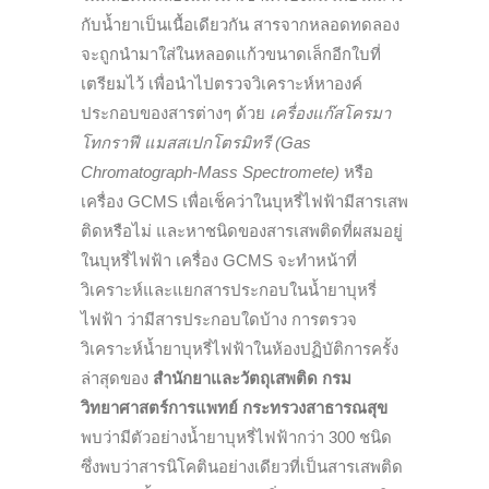
กับน้ำยาเป็นเนื้อเดียวกัน สารจากหลอดทดลอง
จะถูกนำมาใส่ในหลอดแก้วขนาดเล็กอีกใบที่
เตรียมไว้ เพื่อนำไปตรวจวิเคราะห์หาองค์
ประกอบของสารต่างๆ ด้วย
เครื่องแก๊สโครมา
โทกราฟี แมสสเปกโตรมิทรี (Gas
Chromatograph-Mass Spectromete)
หรือ
เครื่อง GCMS เพื่อเช็คว่าในบุหรี่ไฟฟ้ามีสารเสพ
ติดหรือไม่ และหาชนิดของสารเสพติดที่ผสมอยู่
ในบุหรี่ไฟฟ้า เครื่อง GCMS จะทำหน้าที่
วิเคราะห์และแยกสารประกอบในน้ำยาบุหรี่
ไฟฟ้า ว่ามีสารประกอบใดบ้าง การตรวจ
วิเคราะห์น้ำยาบุหรี่ไฟฟ้าในห้องปฏิบัติการครั้ง
ล่าสุดของ
สำนักยาและวัตถุเสพติด กรม
วิทยาศาสตร์การแพทย์ กระทรวงสาธารณสุข
พบว่ามีตัวอย่างน้ำยาบุหรี่ไฟฟ้ากว่า 300 ชนิด
ซึ่งพบว่าสารนิโคตินอย่างเดียวที่เป็นสารเสพติด