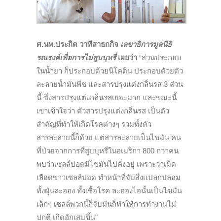
ศ.นพ.ประกิต วาทีสาธกกิจ
เลขาธิการมูลนิธิ
รณรงค์เพื่อการไม่สูบบุหรี่
เผยว่า
“ส่วนประกอบ
ในน้ำยา ก็ประกอบด้วยนิโคติน ประกอบด้วยตัว
ละลายน้ำมันพืช และสารปรุงแต่งกลิ่นรส 3 ส่วน
นี้ ซึ่งสารปรุงแต่งกลิ่นรสเยอะมาก และขณะนี้
เขาเข้าใจว่า ตัวสารปรุงแต่งกลิ่นรส เป็นตัว
สำคัญที่ทำให้เกิดโรคต่างๆ รวมทั้งตัว
สารละลายนี้ก็ด้วย แต่สารละลายเป็นไขมัน คน
ที่ป่วยจากการที่สูบบุหรี่ในอเมริกา 800 กว่าคน
พบว่าเซลล์ปอดมีไขมันไปคั่งอยู่ เพราะว่าเม็ด
เลือดขาวเซลล์ปอด ทำหน้าที่จับสิ่งแปลกปลอม
ทั้งฝุ่นละออง ทั้งเชื้อโรค ละอองไอนั้นเป็นไขมัน
เล็กๆ เซลล์พวกนี้ก็จับมันก็ทำให้การทำงานไม่
ปกติ เกิดอักเสบขึ้น”