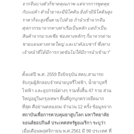
จากจีนบางตัวก็ขาดคุณภาพ แต่จากการพูดคุย
กับแม่ค้า ตัวน้ำยาจะมีนิโคติน ยิ่งถ้ามีนิโคตินสูง
ราคาก็จะสูงขึ้นตามไปด้วย ถ้านำเข้าจากจีน
ศุลกากรมาจากทางท่าเรือเป็นหลัก แต่ถ้าเป็น
สินค้าจากมาเลเซีย ช่องทางหลักๆ ก็มาจากด่าน
ชายแดนทางหาดใหญ่ และปาดังเบซาร์ ซึ่งทาง
เจ้าหน้าที่ได้มีการกวดขันไม่ให้มีการนำเข้ามา”
ตั้งแต่ปี พ.ศ. 2559 ถึงปัจจุบัน สคบ.สามารถ
จับกุมผู้ลักลอบจำหน่ายบุหรี่ไฟฟ้า, น้ำยาบุหรี่
ไฟฟ้า และอุปกรณ์ต่างๆ รวมทั้งสิ้น 47 ราย ส่วน
ใหญ่อยู่ในกรุงเทพฯ พื้นที่ถูกบุกตรวจยึดมาก
ที่สุด คือย่านคลองถม จำนวน 12 ครั้ง ข้อมูลจาก
สถาบันเพื่อการควบคุมยาสูบโลก มหาวิทยาลัย
จอนส์ฮอปกินส์ ประเทศสหรัฐอเมริกา
ระบุว่า
เมื่อเดือนพฤศจิกายน พ.ศ.2561 มี 98 ประเทศ ที่