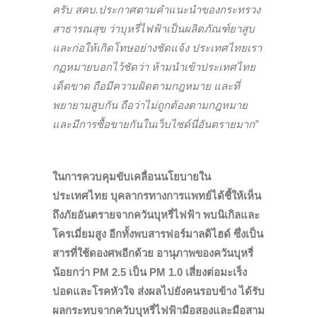
ครับ สคบ.ประกาศตามคำแนะนำของกระทรวง
สาธารณสุข ว่าบุหรี่ไฟฟ้าเป็นผลิตภัณฑ์ยาสูบ
และก่อให้เกิดโทษอย่างชัดแจ้ง ประเทศไทยเรา
กฏหมายบอกไว้ชัดว่า ห้ามนำเข้าประเทศไทย
เด็ดขาด ถือมีความผิดตามกฎหมาย และที่
พยายามสูบกัน ถือว่าไม่ถูกต้องตามกฎหมาย
และมีการซื้อขายกันในเว็บไซด์นี่อันตรายมาก”
ในการควบคุมขับเคลื่อนนโยบายใน
ประเทศไทย บุคลากรทางการแพทย์ได้ชี้ให้เห็น
ถึงภัยอันตรายจากควันบุหรี่ไฟฟ้า พบนิเกิลและ
โครเมี่ยมสูง อีกทั้งพบสารฟอร์มาลดิไฮด์ ซึ่งเป็น
สารที่ใช้ดองศพอีกด้วย อานุภาพของควันบุหรี่
น้อยกว่า PM 2.5 เป็น PM 1.0 เสี่ยงต่อมะเร็ง
ปอดและโรคหัวใจ ส่งผลไปยังคนรอบข้าง ได้รับ
ผลกระทบจากควับบุหรี่ไฟฟ้ามือสองและมือสาม