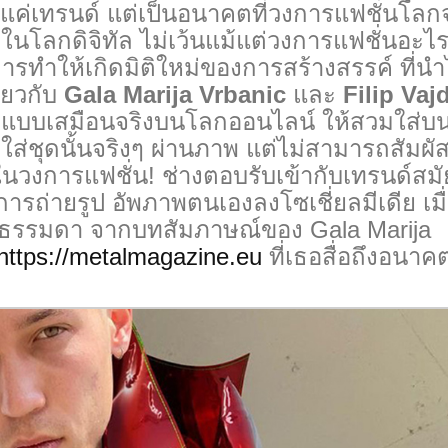
เป็นแค่เทรนด์ แต่เป็นอนาคตที่วงการแฟชั่นโลก
ม่ในโลกดิจิทัล ไม่เว้นแม้แต่วงการแฟชั่นอะไร
รทำให้เกิดมิติใหม่ของการสร้างสรรค์ ที่น
ียวกับ
Gala Marija Vrbanic
และ
Filip Vaj
จิทัลแบบเสมือนจริงบนโลกออนไลน์ ให้สวมใส่บ
ส่ชุดนั้นจริงๆ ผ่านภาพ แต่ไม่สามารถสัมผัส
้วในวงการแฟชั่น! ช่างตอบรับเข้ากับเทรนด์สมั
การถ่ายรูป อัพภาพตนเองลงโซเชี่ยลมีเดีย เมื
่ไม่ธรรมดา จากบทสัมภาษณ์ของ Gala Marija
https://metalmagazine.eu
ที่เธอสื่อถึงอนาค