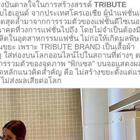
แรงบันดาลใจในการสร้างสรรค์
TRIBUTE
ะดับไฮเอนด์ จากประเทศโครเอเชีย ผู้นำแฟชั่
ดสุดล้ำมาจากการรวมตัวของแฟชั่นดีไซเนอร์
อนาคตที่วงการแฟชั่นไปถึง โดยไม่จำเป็นต้องม
ตในอุตสาหกรรมแฟชั่น ไม่ก่อให้เกิดมลพิษ
ป็นขยะ เพราะ TRIBUTE BRAND เป็นเสื้อผ้า
วยๆ ใส่ท่องบนโลกออนไลน์ไปในสถานที่ต่างๆ 
การรวมตัวของจุดภาพ “พิกเซล” บนจอแสดงผ
หลักแนวคิดสำคัญ คือ ไม่สร้างขยะตั้งแต่แ
์ ไม่ส่งผลเสียต่อโลก