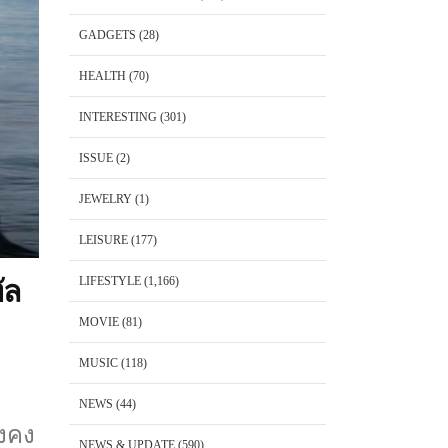
GADGETS
(28)
HEALTH
(70)
INTERESTING
(301)
ISSUE
(2)
JEWELRY
(1)
LEISURE
(177)
LIFESTYLE
(1,166)
ัล
MOVIE
(81)
MUSIC
(118)
NEWS
(44)
ึงคง
NEWS & UPDATE
(590)