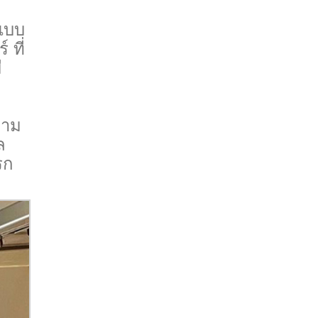
นแบบ
 ที่
ี
ตาม
ล
รก