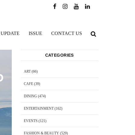
 UPDATE
ISSUE
CONTACT US
CATEGORIES
ART
(66)
CAFE
(39)
DINING
(474)
ENTERTAINMENT
(162)
EVENTS
(121)
FASHION & BEAUTY
(529)