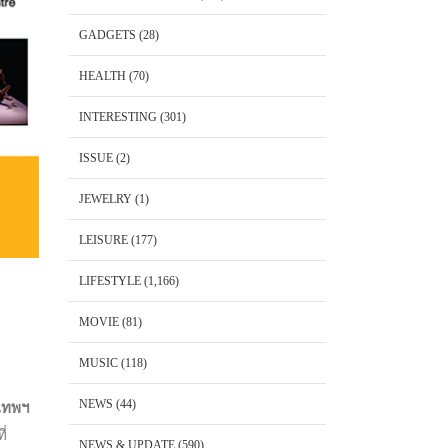
GADGETS
(28)
HEALTH
(70)
INTERESTING
(301)
ISSUE
(2)
JEWELRY
(1)
LEISURE
(177)
LIFESTYLE
(1,166)
MOVIE
(81)
MUSIC
(118)
NEWS
(44)
เทพฯ
่
NEWS & UPDATE
(590)