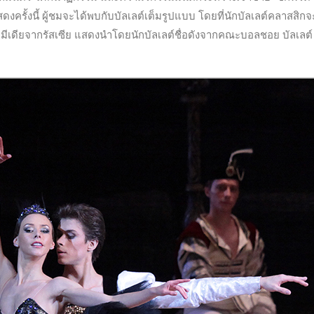
แสดงครั้งนี้ ผู้ชมจะได้พบกับบัลเลต์เต็มรูปแบบ โดยที่นักบัลเลต์คลาสสิกจ
มีเดียจากรัสเซีย แสดงนำโดยนักบัลเลต์ชื่อดังจากคณะบอลชอย บัลเลต์ 