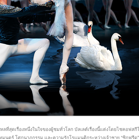
ลที่สุดเรื่องหนึ่งในใจของผู้ชมทั่วโลก บัลเลต์เรื่องนี้แต่งโดยไชคอฟสกี
เวทมนตร์ โศกนาฏกรรม และความรักโรแมนติกระหว่างเจ้าชาย “ซิกฟรีด”