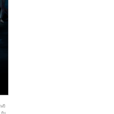
ในปี
 กับ