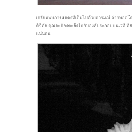
เตรียมพบการแสดงที่เต็มไปด้วยอารมณ์ ถ่ายทอดโดย
ดิจิทัล คุณจะต้องตะลึงไปกับองค์ประกอบบนเวที ที่ส
แน่นอน