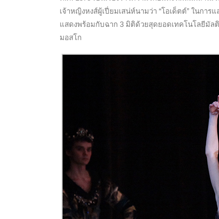
เจ้าหญิงหงส์ผู้เปี่ยมเสน่ห์นามว่า “โอเด็ตต์” ในการ
แสดงพร้อมกับฉาก 3 มิติด้วยสุดยอดเทคโนโลยีมัลติ
มอสโก