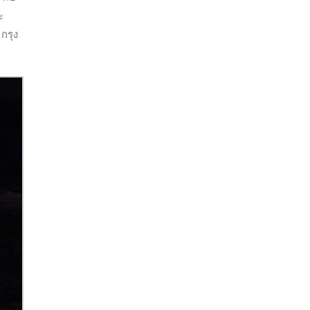
ะ
กรุง