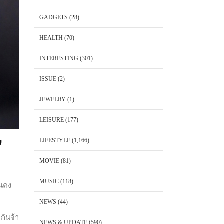
GADGETS
(28)
HEALTH
(70)
INTERESTING
(301)
ISSUE
(2)
JEWELRY
(1)
LEISURE
(177)
LIFESTYLE
(1,166)
’
MOVIE
(81)
MUSIC
(118)
คนคง
NEWS
(44)
กันจ้า
NEWS & UPDATE
(590)