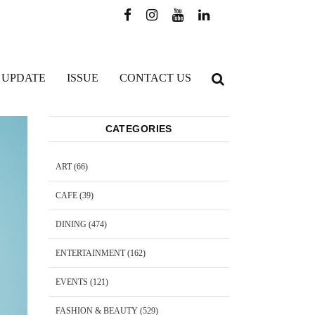
 UPDATE
ISSUE
CONTACT US
CATEGORIES
ART
(66)
CAFE
(39)
DINING
(474)
ENTERTAINMENT
(162)
EVENTS
(121)
FASHION & BEAUTY
(529)