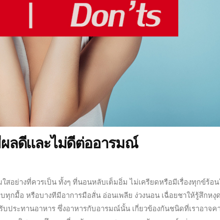
ผลดีและไม่ดีต่ออารมณ์
มใสอย่างที่ควรเป็น ทั้งๆ ที่นอนหลับเต็มอิ่ม ไม่เครียดหรือมีเรื่องทุกข์ร้อ
ทุกมื้อ หรือบางทีมีอาการมือสั่น อ่อนเพลีย ง่วงนอน เฉื่อยชาให้รู้สึกหงุ
บประทานอาหาร ซึ่งอาหารกับอารมณ์นั้น เกี่ยวข้องกันชนิดที่เราอาจค