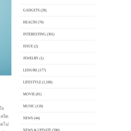
GADGETS
(28)
HEALTH
(70)
INTERESTING
(301)
ISSUE
(2)
JEWELRY
(1)
LEISURE
(177)
LIFESTYLE
(1,166)
MOVIE
(81)
MUSIC
(118)
นใจ
ดหงิด
NEWS
(44)
าดไม่
NEWS & UPDATE
(590)