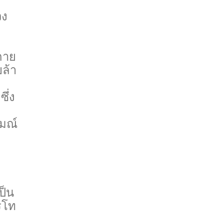
วง
กาย
ล้า
ึ่ง
รมณ์
ป็น
รโท