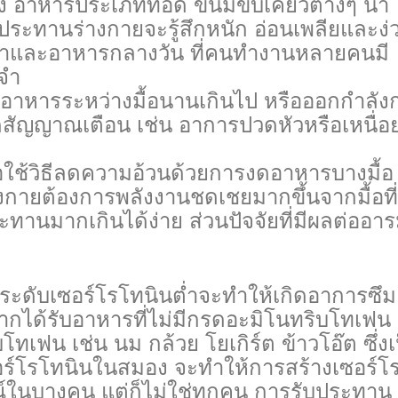
ูง อาหารประเภททอด ขนมขบเคี้ยวต่างๆ น้ำ
ประทานร่างกายจะรู้สึกหนัก อ่อนเพลียและง่
ช้าและอาหารกลางวัน ที่คนทำงานหลายคนมี
ะจำ
อาหารระหว่างมื้อนานเกินไป หรือออกกำลัง
ดสัญญาณเตือน เช่น อาการปวดหัวหรือเหนื่อย
ใช้วิธีลดความอ้วนด้วยการงดอาหารบางมื้อ ซ
ร่างกายต้องการพลังงานชดเชยมากขึ้นจากมื้อที่
ะทานมากเกินได้ง่าย ส่วนปัจจัยที่มีผลต่ออา
้าระดับเซอร์โรโทนินต่ำจะทำให้เกิดอาการซึม
หากได้รับอาหารที่ไม่มีกรดอะมิโนทริบโทเฟน
โทเฟน เช่น นม กล้วย โยเกิร์ต ข้าวโอ๊ต ซึ่งเ
ซอร์โรโทนินในสมอง จะทำให้การสร้างเซอร์โ
ในบางคน แต่ก็ไม่ใช่ทุกคน การรับประทาน