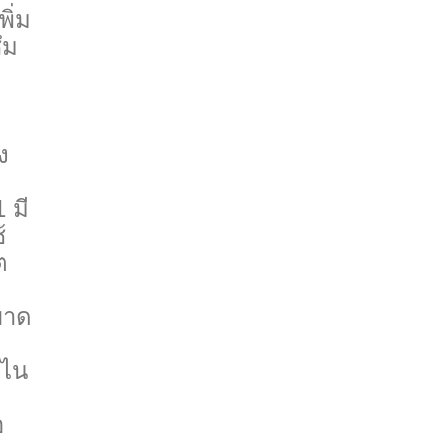
ิ่ม
ึม
ง
 มี
้
ต
ขาด
ดไน
อ