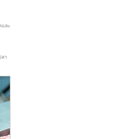
ดและ
ปลา