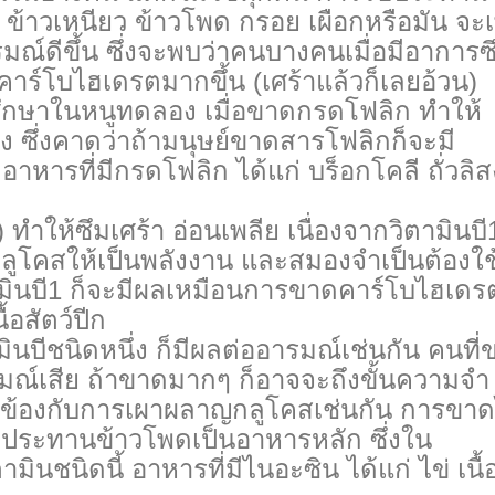
 ข้าวเหนียว ข้าวโพด กรอย เผือกหรือมัน จะเพ
ณ์ดีขึ้น ซึ่งจะพบว่าคนบางคนเมื่อมีอาการซ
ร์โบไฮเดรตมากขึ้น (เศร้าแล้วก็เลยอ้วน)
กษาในหนูทดลอง เมื่อขาดกรดโฟลิก ทำให้
ซึ่งคาดว่าถ้ามนุษย์ขาดสารโฟลิกก็จะมี
อาหารที่มีกรดโฟลิก ได้แก่ บร็อกโคลี ถั่วลิส
ทำให้ซึมเศร้า อ่อนเพลีย เนื่องจากวิตามินบี1
โคสให้เป็นพลังงาน และสมองจำเป็นต้องใช
มินบี1 ก็จะมีผลเหมือนการขาดคาร์โบไฮเดร
้อสัตว์ปีก
ินบีชนิดหนึ่ง ก็มีผลต่ออารมณ์เช่นกัน คนที่
มณ์เสีย ถ้าขาดมากๆ ก็อาจจะถึงขั้นความจำ
กี่ยวข้องกับการเผาผลาญกลูโคสเช่นกัน การขา
ับประทานข้าวโพดเป็นอาหารหลัก ซึ่งใน
นชนิดนี้ อาหารที่มีไนอะซิน ได้แก่ ไข่ เนื้