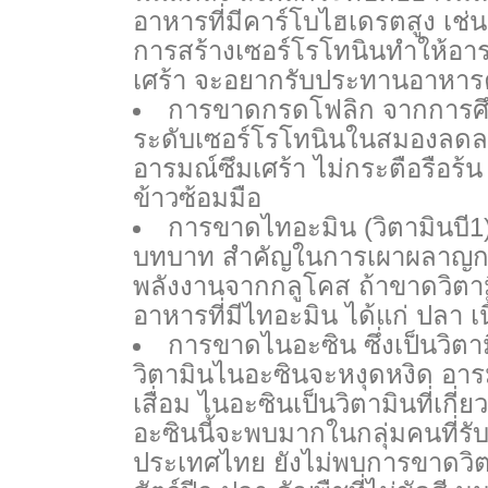
อาหารที่มีคาร์โบไฮเดรตสูง เช่น
การสร้างเซอร์โรโทนินทำให้อารม
เศร้า จะอยากรับประทานอาหารคา
การขาดกรดโฟลิก จากการศึ
ระดับเซอร์โรโทนินในสมองลดลง 
อารมณ์ซึมเศร้า ไม่กระตือรือร้น 
ข้าวซ้อมมือ
การขาดไทอะมิน (วิตามินบี1) 
บทบาท สำคัญในการเผาผลาญกลู
พลังงานจากกลูโคส ถ้าขาดวิตา
อาหารที่มีไทอะมิน ได้แก่ ปลา เนื
การขาดไนอะซิน ซึ่งเป็นวิตาม
วิตามินไนอะซินจะหงุดหงิด อาร
เสื่อม ไนอะซินเป็นวิตามินที่เ
อะซินนี้จะพบมากในกลุ่มคนที่ร
ประเทศไทย ยังไม่พบการขาดวิตามิ