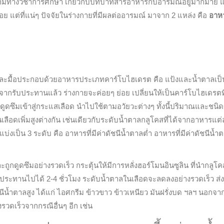
ความทางวิชาการศึกษา เกี่ยวกับบทบาทสารอาหารกับอารมณ์อยู่มากมาย แ
อย แต่ที่แน่ๆ ปัจจัยในร่างกายที่มีผลต่ออารมณ์ มาจาก 2 แหล่ง คือ
อาห
 แต่ละมื้อประกอบด้วยอาหารประเภทคาร์โบไฮเดรต คือ แป้งและน้ำตาลเป็
งจากรับประทานแล้ว ร่างกายจะค่อยๆ ย่อย เปลี่ยนให้เป็นคาร์โบไฮเดรตที
ูดซึมเข้าสู่กระแสเลือด นำไปใช้ตามอวัยวะต่างๆ ทั้งนี้ปริมาณและชนิ
เลือดเพิ่มสูงต่างกัน เช่นเดียวกับระดับน้ำตาลกลูโคสที่ได้จากอาหารแต่
ลแบ่งเป็น 3 ระดับ คือ อาหารที่มีค่าดัชนีน้ำตาลต่ำ อาหารที่มีค่าดัชนีน้ำ
ูดซึมอย่างรวดเร็ว กระตุ้นให้มีการหลั่งฮอร์โมนอินซูลิน ที่นำกลูโคสเ
บประทานไปได้ 2-4 ชั่วโมง ระดับน้ำตาลในเลือดจะลดลงอย่างรวดเร็ว ส่
ีน้ำตาลสูง ได้แก่ ไอศกรีม ข้าวขาว ข้าวเหนียว มันฝรั่งบด ฯลฯ นอกจากน
วดเร็วจากกรณีอื่นๆ อีก เช่น