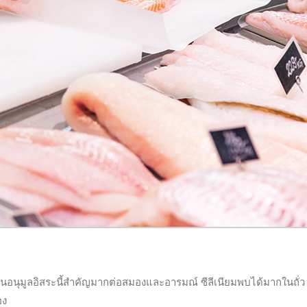
ารต้านอนุมูลอิสระนี้สำคัญมากต่อสมองและอารมณ์ ซีลีเนียมพบได้มากในถั่ว
อง