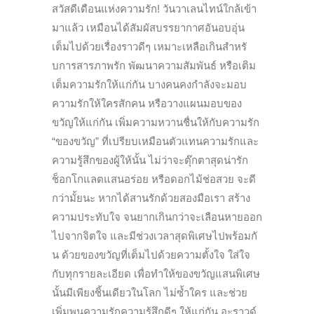
สวัสดีเดือนแห่งความรัก
!
วันวาเลนไทน์ใกล้เข้า
มาแล้ว เหมือนได้สัมผัสบรรยากาศอันอบอุ่
น
เต็มไปด้วยเรื่องราวดีๆ เหมาะเหลือเกินสำหรั
บการสารภาพรัก พัฒนาความสัมพันธ์ หรือเติม
เต็มความรักให้แก่กัน บางคนคงกำลังจะมอบ
ความรักให้
ใครสักคน หรือวางแผนมอบของ
ขวัญให้แก่กัน เพิ่มความหวานชื่นให้กับความรัก
“ของขวัญ” ที่เปรียบเหมือนตัวแทนความรั
กและ
ความรู้สึกของผู้ให้นั้น ไม่ว่าจะตุ๊กตาสุดน่ารัก
ช็อกโกแลตแสนอร่อย หรือดอกไม้ช่อสวย จะดี
กว่ามั้ยนะ หากได้สานรักด้วยสองมือเรา สร้าง
ความประทับใจ จนยากเกินกว่าจะเลื
อนหายออก
ไปจากจิตใจ และมีช่วงเวลาสุดพิเศษไปพร้อมกั
น ด้วยของขวัญที่เต็มไปด้วยความตั้
งใจ ใส่ใจ
กับทุกรายละเอียด เพื่อทำให้ของขวัญแสนพิเศษ
นั้
นมีเพียงชิ้นเดียวในโลก ไม่ซ้ำใคร และช่วย
เพิ่มพูนความรักความรู้สึกดีๆ ให้แก่กัน อะราวด์