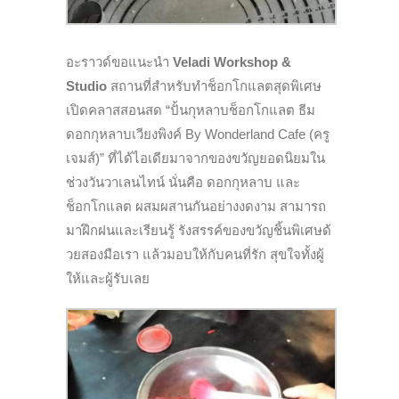
อะราวด์ขอแนะนำ
Veladi Workshop &
Studio
สถานที่สำหรับทำช็อกโกแลตสุดพิ
เศษ
เปิดคลาสสอนสด “ปั้นกุหลาบช็อกโกแลต ธีม
ดอกกุหลาบเวียงพิงค์ By Wonderland Cafe (ครู
เจมส์)” ที่ได้ไอเดียมาจากของขวัญยอดนิ
ยมใน
ช่วงวันวาเลนไทน์ นั่นคือ ดอกกุหลาบ และ
ช็อกโกแลต ผสมผสานกันอย่างงดงาม สามารถ
มาฝึกฝนและเรียนรู้ รังสรรค์ของขวัญชิ้นพิเศษด้
วยสองมือเรา แล้วมอบให้กับคนที่รัก สุขใจทั้งผู้
ให้และผู้รับเลย