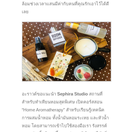
ล้อมช่วงเวลาแสนมีค่ากั
บคนที่คุณรักเอาไว้ได้ดี
เลย
อะราวด์ขอแนะนำ
Sephira Studio
สถานที่
สำหรับทำเทียนหอมสุดพิ
เศษ เปิดคอร์สสอน
“
Home Aromatherapy
” สำหรับเรียนรู้เทคนิค
การผสมน้ำหอม ทั้งน้ำมันหอมระเหย และหัวน้ำ
หอม โดยสามารถเข้าไปใช้สองมือเรา รังสรรค์