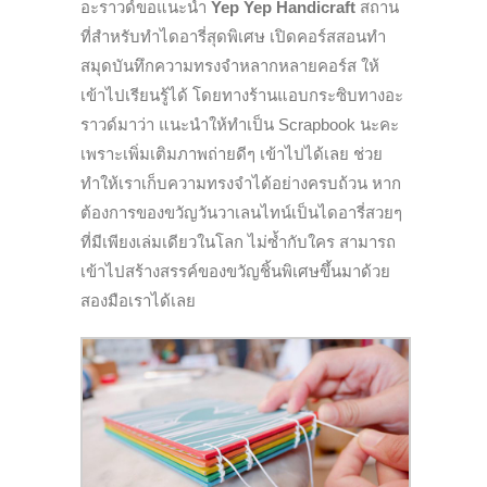
อะราวด์ขอแนะนำ
Yep Yep Handicraft
สถาน
ที่สำหรับทำไดอารี่สุดพิเศษ เปิดคอร์สสอนทำ
สมุดบันทึ
กความทรงจำหลากหลายคอร์ส ให้
เข้าไปเรียนรู้ได้ โดยทางร้านแอบกระซิบทางอะ
ราวด์
มาว่า แนะนำให้ทำเป็น
Scrapbook
นะคะ
เพราะเพิ่มเติมภาพถ่ายดีๆ เข้าไปได้เลย ช่วย
ทำให้เราเก็บความทรงจำได้
อย่างครบถ้วน หาก
ต้องการของขวัญวันวาเลนไทน์
เป็นไดอารี่สวยๆ
ที่มีเพียงเล่มเดียวในโลก ไม่ซ้ำกับใคร สามารถ
เข้าไปสร้างสรรค์ของขวั
ญชิ้นพิเศษขึ้นมาด้วย
สองมื
อเราได้เลย