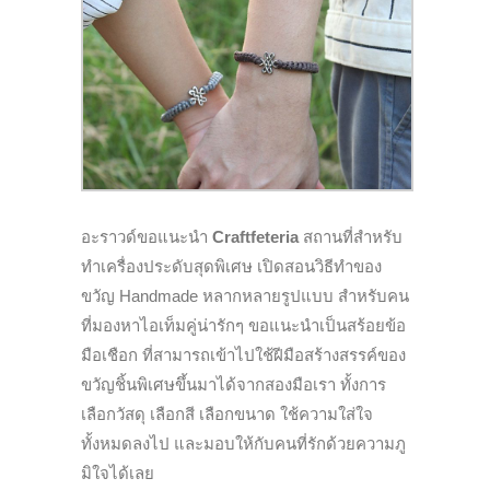
อะราวด์ขอแนะนำ
Craftfeteria
สถานที่สำหรับ
ทำเครื่องประดับสุ
ดพิเศษ เปิดสอนวิธีทำของ
ขวัญ
Handmade
หลากหลายรูปแบบ สำหรับคน
ที่มองหาไอเท็มคู่น่ารั
กๆ ขอแนะนำเป็นสร้อยข้อ
มือเชือก ที่สามารถเข้าไปใช้ฝีมือสร้
างสรรค์ของ
ขวัญชิ้นพิเศษขึ้
นมาได้จากสองมือเรา ทั้งการ
เลือกวัสดุ เลือกสี เลือกขนาด ใช้ความใส่ใจ
ทั้งหมดลงไป และมอบให้กับคนที่รักด้วยความภู
มิใจได้เลย