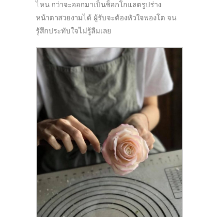
ไหน กว่าจะออกมาเป็นช็อกโกแลตรูปร่
าง
หน้าตาสวยงามได้ ผู้รับจะต้องหัวใจพองโต จน
รู้สึกประทับใจไม่รู้ลืมเลย