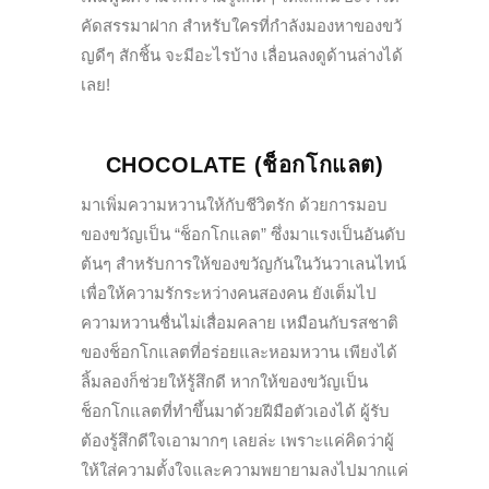
คัดสรรมาฝาก สำหรับใครที่กำลังมองหาของขวั
ญดีๆ สักชิ้น จะมีอะไรบ้าง เลื่อนลงดูด้านล่างได้
เลย
!
CHOCOLATE
(ช็อกโกแลต)
มาเพิ่มความหวานให้กับชีวิตรัก ด้วยการมอบ
ของขวัญเป็น “ช็อกโกแลต” ซึ่งมาแรงเป็นอันดับ
ต้นๆ สำหรับการให้ของขวัญกันในวั
นวาเลนไทน์
เพื่อให้ความรักระหว่างคนสองคน ยังเต็มไป
ความหวานชื่นไม่เสื่
อมคลาย เหมือนกับรสชาติ
ของช็อกโกแลตที่
อร่อยและหอมหวาน เพียงได้
ลิ้มลองก็ช่วยให้รู้สึ
กดี หากให้ของขวัญเป็น
ช็อกโกแลตที่
ทำขึ้นมาด้วยฝีมือตัวเองได้ ผู้รับ
ต้องรู้สึกดีใจเอามากๆ เลยล่ะ เพราะแค่คิดว่าผู้
ให้ใส่ความตั้
งใจและความพยายามลงไปมากแค่