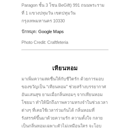
Paragon
ชั้น
3
โซน
BeGift
)
991
ถนนพระราม
ที่
1
แขวงปทุมวัน เขตปทุมวัน
กรุงเทพมหานคร
10330
ปักหมุด:
Google Maps
Photo Credit: Craftfeteria
เทียนหอม
มาเพิ่มความสดชื่นให้กับชีวิตรั
ก ด้วยการมอบ
ของขวัญเป็น “เทียนหอม” ช่วยสร้างบรรยากาศ
อันแสนสุข ยามเมื่อกลิ่นหอมๆ จากเทียนหอม
โชยมา ทำให้นึกถึงภาพความทรงจำในช่
วงเวลา
ต่างๆ ที่เคยใช้เวลาร่วมกันได้ กลิ่นหอมที่
รังสรรค์ขึ้นมาด้
วยความรัก ความตั้งใจ กลาย
เป็นกลิ่นหอมเฉพาะตัวไม่
เหมือนใคร จะโอบ