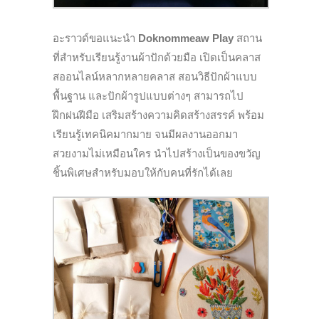
อะราวด์ขอแนะนำ
Doknommeaw Play
สถาน
ที่สำหรับเรียนรู้งานผ้าปั
กด้วยมือ เปิดเป็นคลาส
สออนไลน์
หลากหลายคลาส สอนวิธีปักผ้าแบบ
พื้นฐาน และปักผ้ารูปแบบต่างๆ สามารถไป
ฝึกฝนฝีมือ เสริมสร้างความคิดสร้างสรรค์ พร้อม
เรียนรู้เทคนิคมากมาย จนมีผลงานออกมา
สวยงามไม่เหมื
อนใคร นำไปสร้างเป็นของขวัญ
ชิ้นพิ
เศษสำหรับมอบให้กับคนที่รักได้
เลย