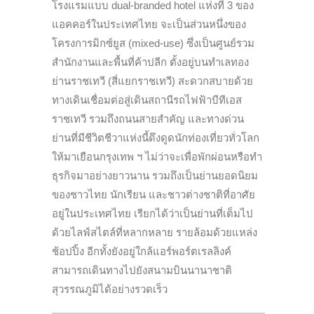
โรงแรมแบบ dual-branded hotel แห่งที่ 3 ของ
แอคคอร์ในประเทศไทย จะเป็นส่วนหนึ่งของ
โครงการมิกซ์ยูส (mixed-use) ซึ่งเป็นศูนย์รวม
สำนักงานและพื้นที่ค้าปลีก ตั้งอยู่บนทำเลทอง
ย่านราชเทวี (สี่แยกราชเทวี) สะดวกสบายด้วย
ทางเดินเชื่อมต่อสู่เดินสถานีรถไฟฟ้าบีทีเอส
ราชเทวี รวมถึงถนนสายสำคัญ และทางด่วน
ย่านที่มีชีวิตชีวาแห่งนี้ดึงดูดนักท่องเที่ยวทั่วโลก
ให้มาเยือนกรุงเทพ ฯ ไม่ว่าจะเพื่อพักผ่อนหรือทำ
ธุรกิจมาอย่างยาวนาน รวมถึงเป็นย่านยอดนิยม
ของชาวไทย นักเรียน และชาวต่างชาติที่อาศัย
อยู่ในประเทศไทย เรียกได้ว่าเป็นย่านที่เต็มไป
ด้วยไลฟ์สไตล์ที่หลากหลาย รายล้อมด้วยแหล่ง
ช้อปปิ้ง อีกทั้งยังอยู่ใกล้แอร์พอร์ตเรลลิงค์
สามารถเดินทางไปยังสนามบินนานาชาติ
สุวรรณภูมิได้อย่างรวดเร็ว