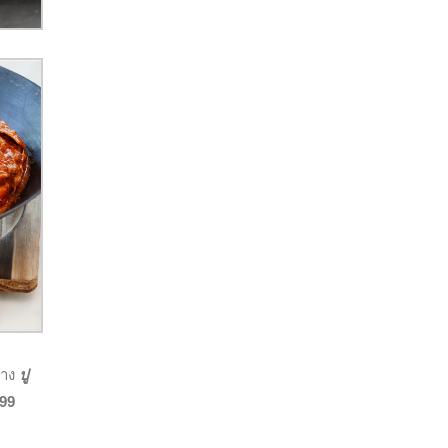
่าง
ปู
199