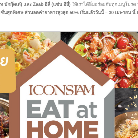
ักกุ๊ดเต๋) และ Zaab อีลี่ (แซ่บ อีลี่)
ให้เราได้อิ่มอร่อยกับทุกเมนูโปรด ท
่นสุดพิเศษ ส่วนลดค่าอาหารสูงสุด 50% เริ่มแล้ววันนี้ – 30 เมษายน นี้ ตั