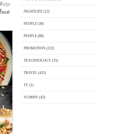
ี่ปรุง
NIGHTLIFE
(22)
้งแต่
PEOPLE
(39)
PEOPLE
(88)
PROMOTION
(222)
TEACHNOLOGY
(35)
TRAVEL
(432)
TV
(1)
YUMMY
(45)