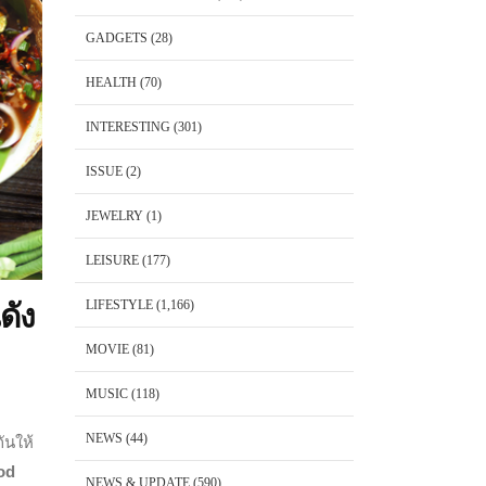
GADGETS
(28)
HEALTH
(70)
INTERESTING
(301)
ISSUE
(2)
JEWELRY
(1)
LEISURE
(177)
LIFESTYLE
(1,166)
ดัง
MOVIE
(81)
MUSIC
(118)
NEWS
(44)
ันให้
od
NEWS & UPDATE
(590)