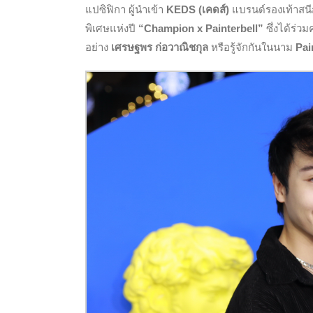
แปซิฟิกา ผู้นำเข้า
KEDS (เคดส์)
แบรนด์รองเท้าสนีก
พิเศษแห่งปี
“
Champion x Painterbell”
ซึ่งได้ร่
อย่าง
เศรษฐพร ก่อวาณิชกุล
หรือรู้จักกันในนาม
Pai