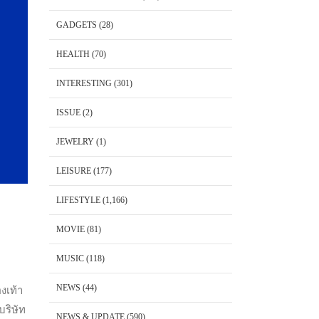
GADGETS
(28)
HEALTH
(70)
INTERESTING
(301)
ISSUE
(2)
JEWELRY
(1)
LEISURE
(177)
LIFESTYLE
(1,166)
MOVIE
(81)
MUSIC
(118)
NEWS
(44)
งเท้า
ริษัท
NEWS & UPDATE
(590)