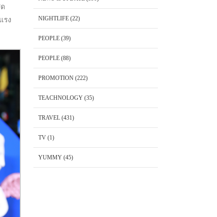
ุด
NIGHTLIFE
(22)
าแรง
PEOPLE
(39)
PEOPLE
(88)
PROMOTION
(222)
TEACHNOLOGY
(35)
TRAVEL
(431)
TV
(1)
YUMMY
(45)