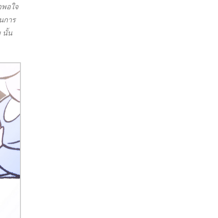
่อพอใจ
านการ
นั้น