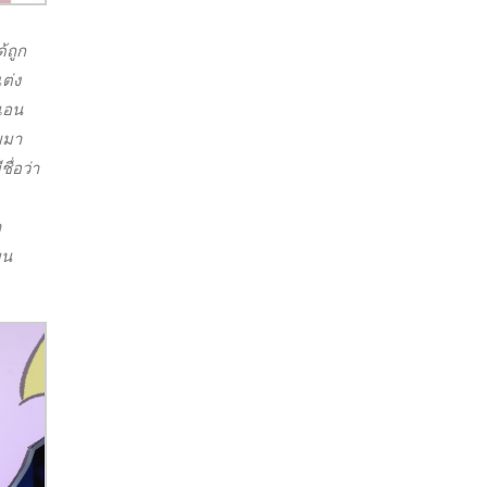
้ถูก
ต่ง
ูเอน
ยมา
ื่อว่า
า
บน