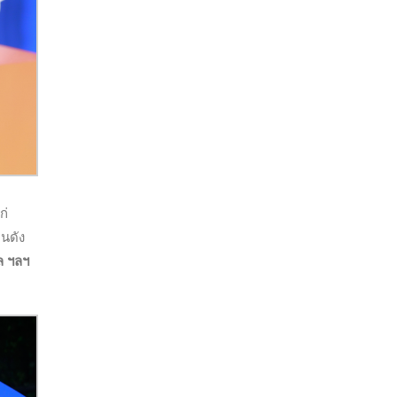
ก่
คนดัง
ล
ฯลฯ