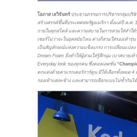
โอภาส เลวิจันทร์
ประธานกรรมการบริหารกลุ่มบริษั
สร้างสรรค์ขึ้นที่ประเทศสหรัฐอเมริกา ตั้งแต่ปี ค.ศ.
กายในทุกสไตล์ และความสบายในการสวมใส่ทำให้รอ
เซอร์ไม่ว่าจะในยุคสมัยไหน ต่างก็สวมใส่รองเท้ารุ่น
เป็นสัญลักษณ์แห่งความแข็งแกร่ง การเปลี่ยนแปลง ค
Dream Foam ยิ่งทำให้ผู้สวมใส่รู้สึกนุ่ม เบาสบายเ
Everyday look ของทุกคน ซึ่งคอลเลคชั่น
“
Champio
ตกแต่งด้วยคาแรกเตอร์การ์ตูน มีให้เลือกทั้งหมด 
รองเท้าแต่ละข้าง และสามารถเลือกแบบไม่ซ้ำกันได้ ร