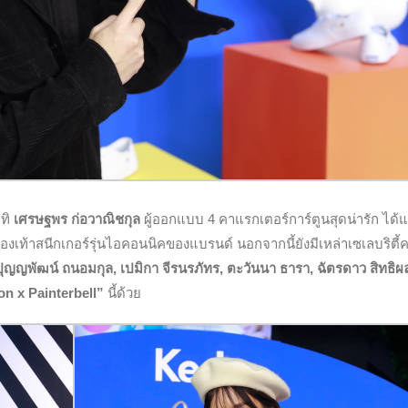
ทิ
เศรษฐพร ก่อวาณิชกุล
ผู้ออกแบบ 4 คาแรกเตอร์การ์ตูนสุดน่ารัก ได้แ
งเท้าสนีกเกอร์รุ่นไอคอนนิคของแบรนด์ นอกจากนี้ยังมีเหล่าเซเลบริตี้
ปุญญพัฒน์ ถนอมกุล,
เปมิกา จีรนรภัทร
,
ตะวันนา ธารา, ฉัตรดาว สิทธิผ
n x Painterbell
”
นี้ด้วย