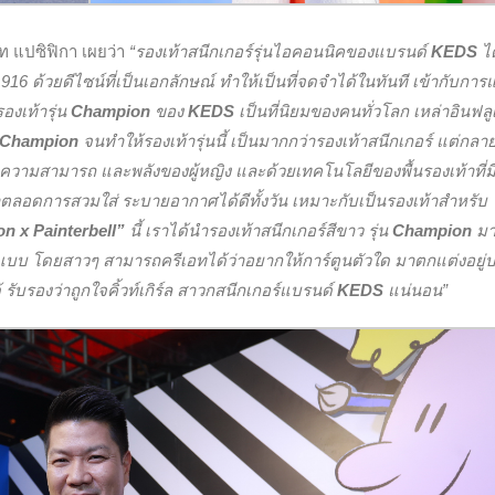
ท แปซิฟิกา เผยว่า
“รองเท้าสนีกเกอร์รุ่นไอคอนนิคของแบรนด์
KEDS
ได
 1916 ด้วยดีไซน์ที่เป็นเอกลักษณ์ ทำให้เป็นที่จดจำได้ในทันที เข้ากับการแ
งเท้ารุ่น
Champion
ของ
KEDS
เป็นที่นิยมของคนทั่วโลก เหล่าอินฟล
Champion
จนทำให้รองเท้ารุ่นนี้ เป็นมากกว่ารองเท้าสนีกเกอร์ แต่กลา
วามสามารถ และพลังของผู้หญิง และด้วยเทคโนโลยีของพื้นรองเท้าที่มีช
ท้าตลอดการสวมใส่ ระบายอากาศได้ดีทั้งวัน เหมาะกับเป็นรองเท้าสำหรับ
n x Painterbell
”
นี้ เราได้นำรองเท้าสนีกเกอร์สีขาว รุ่น
Champion
ม
4 แบบ โดยสาวๆ สามารถครีเอทได้ว่าอยากให้การ์ตูนตัวใด มาตกแต่งอยู่
ับรองว่าถูกใจคิ้วท์เกิร์ล สาวกสนีกเกอร์แบรนด์
KEDS
แน่นอน”