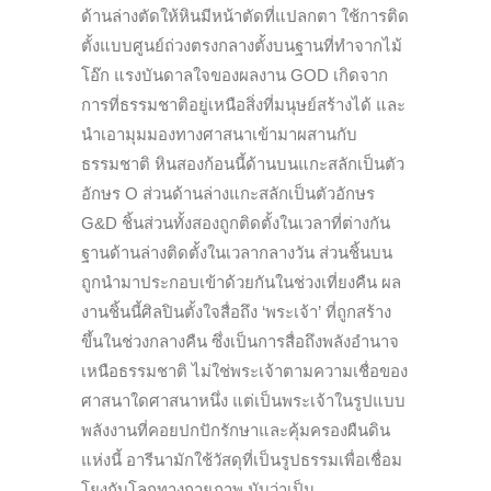
ด้านล่างตัดให้หินมีหน้าตัดที่แปลกตา ใช้การติด
ตั้งแบบศูนย์ถ่วงตรงกลางตั้งบนฐานที่ทำจากไม้
โอ๊ก แรงบันดาลใจของผลงาน GOD เกิดจาก
การที่ธรรมชาติอยู่เหนือสิ่งที่มนุษย์สร้างได้ และ
นำเอามุมมองทางศาสนาเข้ามาผสานกับ
ธรรมชาติ หินสองก้อนนี้ด้านบนแกะสลักเป็นตัว
อักษร O ส่วนด้านล่างแกะสลักเป็นตัวอักษร
G&D ชิ้นส่วนทั้งสองถูกติดตั้งในเวลาที่ต่างกัน
ฐานด้านล่างติดตั้งในเวลากลางวัน ส่วนชิ้นบน
ถูกนำมาประกอบเข้าด้วยกันในช่วงเที่ยงคืน ผล
งานชิ้นนี้ศิลปินตั้งใจสื่อถึง ‘พระเจ้า’ ที่ถูกสร้าง
ขึ้นในช่วงกลางคืน ซึ่งเป็นการสื่อถึงพลังอำนาจ
เหนือธรรมชาติ ไม่ใช่พระเจ้าตามความเชื่อของ
ศาสนาใดศาสนาหนึ่ง แต่เป็นพระเจ้าในรูปแบบ
พลังงานที่คอยปกปักรักษาและคุ้มครองผืนดิน
แห่งนี้ อารีนามักใช้วัสดุที่เป็นรูปธรรมเพื่อเชื่อม
โยงกับโลกทางกายภาพ นับว่าเป็น