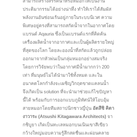
สามารถสร้างสรรค์น้ำหรือหมอกให้เป็นงาน
ประติมากรรมได้อย่างน่าทึ่ง ทำให้เราได้สัมผัส
พลังงานอันซ่อนเร้นอยู่ภายในระบบนิเวศ
ความ
พิเศษอยู่ตรงที่สามารถสกัดน้ำจากในอากาศโดย
แบรนด์ Aqauria ซึ่งเป็นแบรนด์แรกที่คิดค้น
เครื่องผลิตน้ำจากอากาศและเป็นผู้ผลิตรายใหญ่
ที่สุดของโลก โดยละอองน้ำที่สกัดแล้วถูกปล่อย
ออกมาจากหัวพ่นเป็นกลุ่มหมอกอย่างสมจริง
โดยการวิจัยพบว่าในอากาศมีน้ำมากกว่า 200
เท่า ที่มนุษย์ไม่ได้นำมาใช้ทั้งหมด และใน
อนาคตโลกกำลังจะเผชิญวิกฤตขาดแคลนน้ำ
จึงเกิดเป็น solution ที่จะนำมาช่วยแก้ไขปัญหา
นี้ได้ พร้อม
กับการออกแบบภูมิทัศน์ให้โอบอุ้ม
สายหมอกโดยทีมสถาปนิกชาวญี่ปุ่น
อัตสึชิ คิตา
งาวาระ (Atsushi Kitagawara Architects)
จา
กชิบูยา เกิดเป็นทะเลหมอกบนเนินเขาสีเขียว
กว้างใหญ่มอบความรู้สึกสดชื่นและผ่อนคลาย