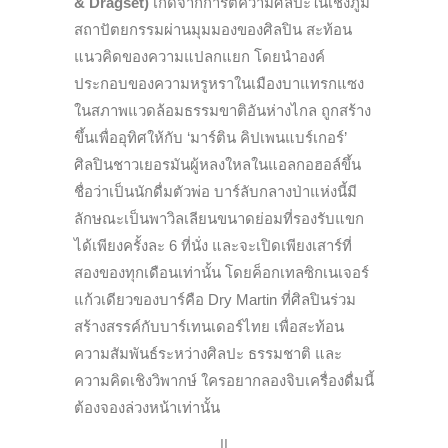
& Dragset)
เกิดจากการตีความศิลปะในเชิงภูมิ
สถาปัตยกรรมผ่านมุมมองของศิลปิน สะท้อน
แนวคิดของความแปลกแยก โดยนำองค์
ประกอบของความหรูหราในเมืองบาแทรกแซง
ในสภาพแวดล้อมธรรมขาติอันห่างไกล ถูกสร้าง
ขึ้นเพื่ออุทิศให้กับ ‘มาร์ติน คิปเพนแบร์เกอร์’
ศิลปินชาวเยอรมันผู้หลงใหลในแอลกอฮอล์ขึ้น
ชื่อว่าเป็นนักดื่มตัวพ่อ บาร์ลับกลางป่าแห่งนี้มี
ลักษณะเป็นพาวิลเลียนขนาดย่อมที่รองรับแขก
ได้เพียงครั้งละ 6 ที่นั่ง และจะเปิดเพียงเสาร์ที่
สองของทุกเดือนเท่านั้น โดยค็อกเทลซิกเนเจอร์
แก้วเดียวของบาร์คือ Dry Martin ที่ศิลปินร่วม
สร้างสรรค์กับบาร์เทนเดอร์ไทย เพื่อสะท้อน
ความสัมพันธ์ระหว่างศิลปะ ธรรมชาติ และ
ความคิดเชิงวิพากษ์ ใครอยากลองจิบเครื่องดื่มนี้
ต้องจองล่วงหน้าเท่านั้น
______||______