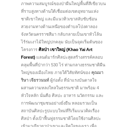
ภาพความสมบูรณ์ของป่าผืนใหญ่พื้นที่สีเขียวบน
ที่ราบสูงทางด้านใต้เชื่อมต่อเขตอุทยานแห่ง
ชาติเขาใหญ่ และมีแนวทิวเขาสลับซับซ้อน
สวยงามทางด้านเหนือของตำบลโป่งตาลอง
จังหวัดนครราชสีมา กลับกลายเป็นเขาหัวโล้น
ไร้ร่มเงาไม้ใหญ่ปกคลุม นับเป็นจุดเริ่มต้นของ
โครงการ
ศิลป่า เขาใหญ่ (Khao Yai Art
Forest)
แลนด์มาร์กศิลปะสุดสร้างสรรค์คลอบ
คลุมพื้นที่ป่ากว่า 530 ไร่
ท่ามกลางธรรมชาติผืน
ใหญ่ของเมืองไทย ภายใต้วิสัยทัศน์ของ
คุณมา
ริษา เจียรวนนท์
ผู้ก่อตั้ง ที่นำแรงบันดาลใจ
ผสานความหลงใหลในธรรมชาติ มาพร้อม 4
หัวใจหลัก นั่นคือ ศิลปะ อาหาร นวัตกรรม และ
การพัฒนาชุมชนอย่างยั่งยืน หลอมรวมเป็น
สถาบันศิลปะรูปแบบใหม่ที่ริเริ่มแนวคิดเรื่อง
ศิลป่า ตั้งเป้าฟื้นฟูธรรมชาติโดยใช้งานศิลปะ
เข้ามาเยียวยาป่าเขาและจิตใจของเรา เพื่อ