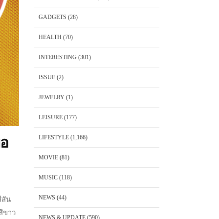
GADGETS
(28)
HEALTH
(70)
INTERESTING
(301)
ISSUE
(2)
JEWELRY
(1)
LEISURE
(177)
LIFESTYLE
(1,166)
อ
MOVIE
(81)
MUSIC
(118)
NEWS
(44)
ีสัน
สีขาว
NEWS & UPDATE
(590)