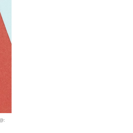
e@:
า