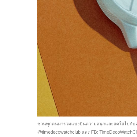
ชวนทุกคนมาร่วมแบ่งปันความสนุกและสดใสไปกับคอลเล
@timedecowatchclub และ FB: TimeDecoWatchClub พิ