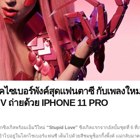
ไซเบอร์พังค์สุดแฟนตาซี กับเพลงใหม
MV ถ่ายด้วย IPHONE 11 PRO
ซิงเกิลพร้อมเอ็มวีใหม่
“Stupid Love”
ซิงเกิลแรกจากอัลบั้มชุดที่ 6 ที่เ
้าไปอยู่ในโลกไซเบอร์แฟนซี เต็มไปด้วยสีชมพูช็อกกิ้งพิ้งค์ แม่กลับมาครั้