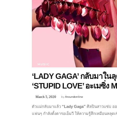
MUSIC
‘LADY GAGA’ กลับมาในลุค
‘STUPID LOVE’ อะเมซิ่ง 
March 5, 2020
by
Aroundonline
ตัวแม่กลับมาแล้ว
“Lady Gaga”
ศิลปินสาวแซ่บ ออก
แฟนๆ กำลังตั้งตารอเอ็มวี ให้ความรู้สึกเหมือนหลุดเข