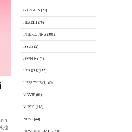
GADGETS
(28)
HEALTH
(70)
INTERESTING
(301)
ISSUE
(2)
JEWELRY
(1)
LEISURE
(177)
LIFESTYLE
(1,166)
่
MOVIE
(81)
MUSIC
(118)
NEWS
(44)
หล่า
งนี้!
NEWS & UPDATE
(590)