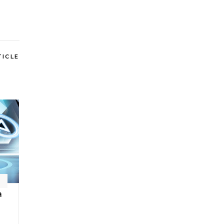
TICLE
ล
ง