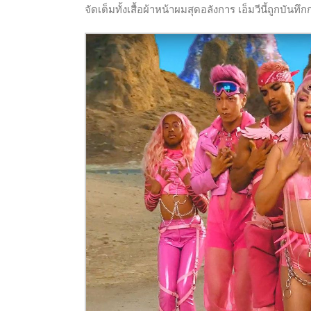
จัดเต็มทั้งเสื้อผ้าหน้าผมสุดอลังการ เอ็มวีนี้ถูกบันท