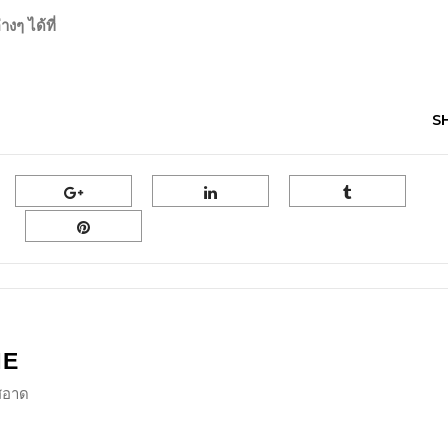
งๆ ได้ที่
S
NE
ีสอาด