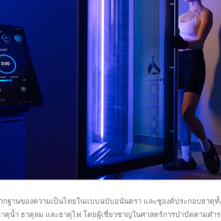
ากฐานของความเป็นไทยในแบบฉบับอนันตรา และชูองค์ประกอบธาตุทั้งส
าตุน้ำ ธาตุลม และธาตุไฟ โดยผู้เชี่ยวชาญในศาสตร์การบำบัดตามตำร