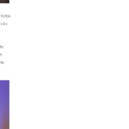
วบคุม
ระยะ
fe
าร
yle