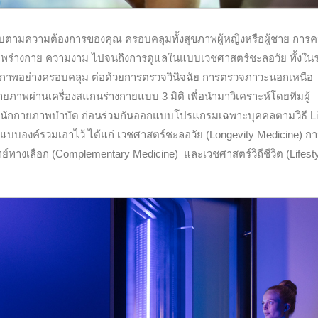
ตามความต้องการของคุณ ครอบคลุมทั้งสุขภาพผู้หญิงหรือผู้ชาย การค
พร่างกาย ความงาม ไปจนถึงการดูแลในแบบเวชศาสตร์ชะลอวัย ทั้งใน
สุขภาพอย่างครอบคลุม ต่อด้วยการตรวจวินิจฉัย การตรวจภาวะนอกเหนือ
ายภาพผ่านเครื่องสแกนร่างกายแบบ 3 มิติ เพื่อนำมาวิเคราะห์โดยทีมผู้
ละนักกายภาพบำบัด ก่อนร่วมกันออกแบบโปรแกรมเฉพาะบุคคลตามวิธี Li
ีแบบองค์รวมเอาไว้ ได้แก่ เวชศาสตร์ชะลอวัย (Longevity Medicine) ก
์ทางเลือก (Complementary Medicine) และเวชศาสตร์วิถีชีวิต (Lifest