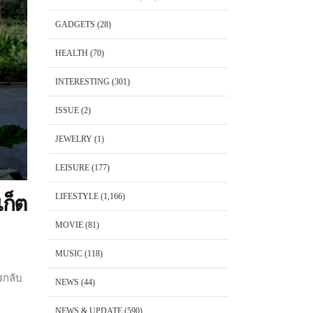
GADGETS
(28)
HEALTH
(70)
INTERESTING
(301)
ISSUE
(2)
JEWELRY
(1)
LEISURE
(177)
LIFESTYLE
(1,166)
เก็ต
MOVIE
(81)
MUSIC
(118)
รกลับ
NEWS
(44)
NEWS & UPDATE
(590)