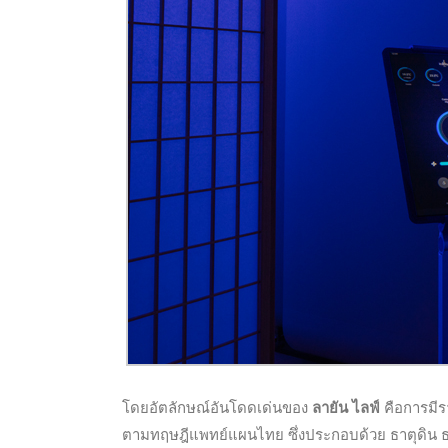
โดยอัตลักษณ์อันโดดเด่นของ
ลายัน ไลฟ์
คือการมีร
ตามทฤษฎีแพทย์แผนไทย ซึ่งประกอบด้วย ธาตุดิน ธ