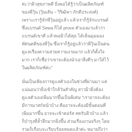
ค่ะว่าผิวสุขภาพดี ยิ่งพอได้รู้ว่าเป็นผลิตภัณฑ์
ของพี่วุ้น (วุ้นเส้น – วิริฒิพา ภักดีประสงค์)
เพราะเรารู้จักพี่วุ้นอยู่แล้ว แล้วเราก็รู้จักแบรนด์
ซึ่งแบรนด์ Sewa ก็ได้ prove ตัวเองมาแล้วว่า
แบรนด์เขาดี แล้วพอมิวได้คุย ได้เห็นมุมมอง
ทัศนคติของพี่วุ้น ซึ่งเราก็รู้อยู่แล้วว่าพี่วุ้นเป็นคน
ดูแลเรื่องความสวยความงามมาก แล้วก็ตั้งใจ
มาก เราก็เชื่อว่าเขาจะต้องนำเอาสิ่งดีๆ มาใส่ไว้
ในผลิตภัณฑ์ค่ะ”
นั่นเป็นเพียงการดูแลตัวเองในช่วงที่ผ่านมา แต่
แน่นอนว่ายิ่งเข้าใกล้วันสำคัญ สาวมิวยิ่งต้อง
ดูแลตัวเองเพิ่มมากขึ้นเป็นพิเศษ “เราอาจจะต้อง
มีการมาสก์หน้าบ้าง คืออาจจะต้องมีขั้นตอนที่
เพิ่มมากขึ้น อาจจะเข้าคอร์ส สครับผิวบ้าง แล้ว
ก็บำรุงที่ล้ำลึกมากยิ่งขึ้น
ส่วนเรื่องงานจริงๆ โดย
รวมก็เกือบจะเรียบร้อยหมดแล้วค่ะ หมายถึงว่า