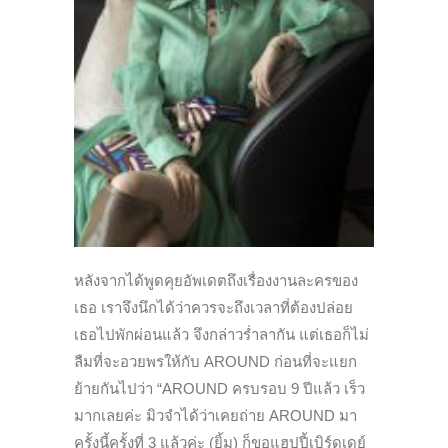
หลังจากได้พูดคุยอัพเดตถึงเรื่องงานละครของ
เธอ เราจึงนึกได้ว่าควรจะถึงเวลาที่ต้องปล่อย
เธอไปพักผ่อนแล้ว จึงกล่าวร่ำลากัน แต่เธอก็ไม่
ลืมที่จะอวยพรให้กับ AROUND ก่อนที่จะแยก
ย้ายกันไปว่า “AROUND ครบรอบ 9 ปีแล้ว เร็ว
มากเลยค่ะ มิวจำได้ว่าเคยถ่าย AROUND มา
ครั้งนี้ครั้งที่ 3 แล้วค่ะ (ยิ้ม) ก็ขอแฮปปี้เบิร์ดเดย์