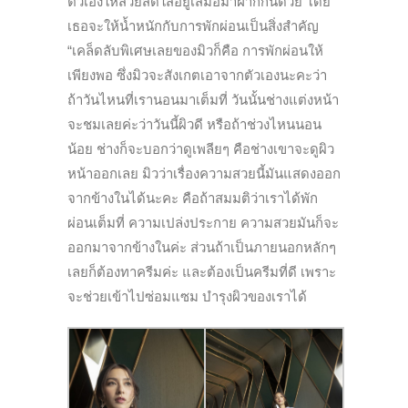
ตัวเองให้สวยสดใสอยู่เสมอมาฝากกันด้วย โดย
เธอจะให้น้ำหนักกับการพักผ่อนเป็นสิ่งสำคัญ
“เคล็ดลับพิเศษเลยของมิวก็คือ การพักผ่อนให้
เพียงพอ ซึ่งมิวจะสังเกตเอาจากตัวเองนะคะว่า
ถ้าวันไหนที่เรานอนมาเต็มที่ วันนั้นช่างแต่งหน้า
จะชมเลยค่ะว่าวันนี้ผิวดี หรือถ้าช่วงไหนนอน
น้อย ช่างก็จะบอกว่าดูเพลียๆ คือช่างเขาจะดูผิว
หน้าออกเลย มิวว่าเรื่องความสวยนี้มันแสดงออก
จากข้างในได้นะคะ คือถ้าสมมติว่าเราได้พัก
ผ่อนเต็มที่ ความเปล่งประกาย ความสวยมันก็จะ
ออกมาจากข้างในค่ะ ส่วนถ้าเป็นภายนอกหลักๆ
เลยก็ต้องทาครีมค่ะ และต้องเป็นครีมที่ดี เพราะ
จะช่วยเข้าไปซ่อมแซม บำรุงผิวของเราได้