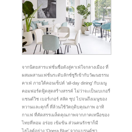
จากนิตยสารแฟชั่นชื่อดังสู่คาเฟ่ใจกลางเมือง ที่
ผสมผสานแฟชั่นระดับลักซ์ซูรีเข้ากับวัฒนธรรม
คาเฟ่ ภายใต้คอนเซ็ปต์ ‘all-day dining’ กับเมนู
คอมฟอร์ดฟู้ดสุดสร้างสรรค์ ไม่ว่าจะเป็นเบเกอรี่
แซนด์วิช เบอร์เกอร์ สลัด ซุป ไปจนถึงเมนูของ
หวานและคุกกี้ ที่ล้วนใช้วัตถุดิบคุณภาพ อาทิ
กาแฟ ที่คัดสรรเมล็ดคุณภาพจากภาคเหนือของ
ไทยที่หอม อร่อย เข้มข้น ส่วนคนรักชาก็มี
ไฮไลต์อย่าง ‘Opera Blue’ จากแบรนด์ชา