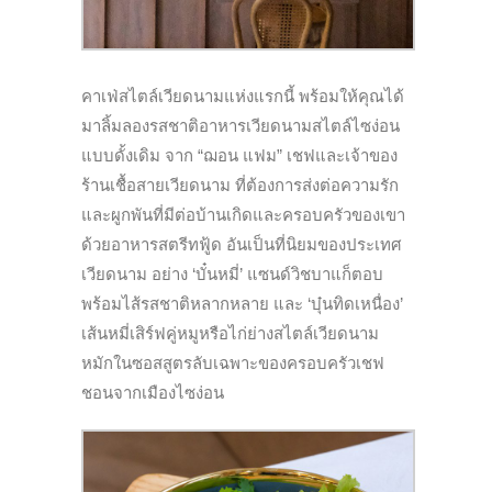
คาเฟ่สไตล์เวียดนามแห่งแรกนี้ พร้อมให้คุณได้
มาลิ้มลองรสชาติอาหารเวียดนามสไตล์ไซง่อน
แบบดั้งเดิม จาก “ฌอน แฟม” เชฟและเจ้าของ
ร้านเชื้อสายเวียดนาม ที่ต้องการส่งต่อความรัก
และผูกพันที่มีต่อบ้านเกิดและครอบครัวของเขา
ด้วยอาหารสตรีทฟู้ด อันเป็นที่นิยมของประเทศ
เวียดนาม อย่าง ‘บั๋นหมี่’ แซนด์วิชบาแก็ตอบ
พร้อมไส้รสชาติหลากหลาย และ ‘บุ๋นทิดเหนื่อง’
เส้นหมี่เสิร์ฟคู่หมูหรือไก่ย่างสไตล์เวียดนาม
หมักในซอสสูตรลับเฉพาะของครอบครัวเชฟ
ชอนจากเมืองไซง่อน