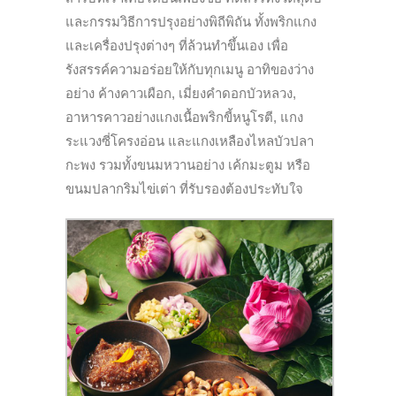
และกรรมวิธีการปรุงอย่างพิถีพิถัน ทั้งพริกแกง
และเครื่องปรุงต่างๆ ที่ล้วนทำขึ้นเอง เพื่อ
รังสรรค์ความอร่อยให้กับทุกเมนู อาทิของว่าง
อย่าง ค้างคาวเผือก, เมี่ยงคำดอกบัวหลวง,
อาหารคาวอย่างแกงเนื้อพริกขี้หนูโรตี, แกง
ระแวงซี่โครงอ่อน และแกงเหลืองไหลบัวปลา
กะพง รวมทั้งขนมหวานอย่าง เค้กมะตูม หรือ
ขนมปลากริมไข่เต่า ที่รับรองต้องประทับใจ