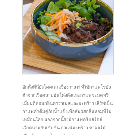
อีกทั้งที่นี่ยังโดดเด่นเรื่องกาแฟ ที่ใช้กาแฟโรบัส
ต้าจากเวียดนามอันโด่งดังและกาแฟชะมดพรี
เมี่ยมที่หอมกลิ่นคาราเมลและมะพร้าว เสิร์ฟเป็น
กาแฟดำดื่มคู่กับน้ำแข็งเพื่อสัมผัสกลิ่นหอมที่ไม่
เหมือนใคร นอกจากนี้ยังมีกาแฟดริปสไตล์
เวียดนามอันเข้มข้น กาแฟมะพร้าว ชาผลไม้