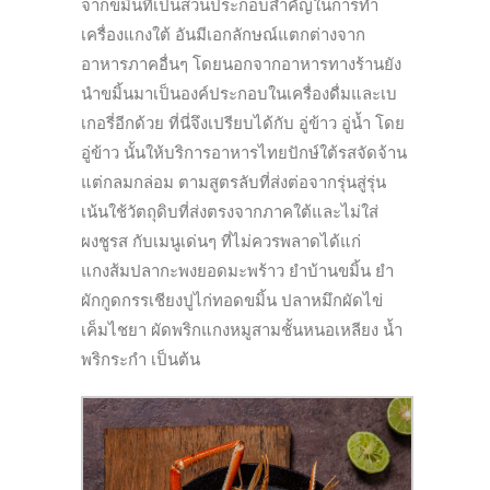
จากขมิ้นที่เป็นส่วนประกอบสำคัญในการทำ
เครื่องแกงใต้ อันมีเอกลักษณ์แตกต่างจาก
อาหารภาคอื่นๆ โดยนอกจากอาหารทางร้านยัง
นำขมิ้นมาเป็นองค์ประกอบในเครื่องดื่มและเบ
เกอรี่อีกด้วย ที่นี่จึงเปรียบได้กับ อู่ข้าว อู่น้ำ โดย
อู่ข้าว นั้นให้บริการอาหารไทยปักษ์ใต้รสจัดจ้าน
แต่กลมกล่อม ตามสูตรลับที่ส่งต่อจากรุ่นสู่รุ่น
เน้นใช้วัตถุดิบที่ส่งตรงจากภาคใต้และไม่ใส่
ผงชูรส กับเมนูเด่นๆ ที่ไม่ควรพลาดได้แก่
แกงส้มปลากะพงยอดมะพร้าว ยำบ้านขมิ้น ยำ
ผักกูดกรรเชียงปูไก่ทอดขมิ้น ปลาหมึกผัดไข่
เค็มไชยา ผัดพริกแกงหมูสามชั้นหนอเหลียง น้ำ
พริกระกำ เป็นต้น