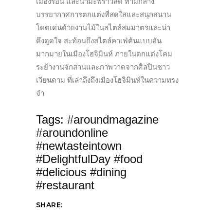
เมืองร้อน และน้ำมะพร้าวสด ท่ามกลาง
บรรยากาศการตกแต่งที่สดใสและสนุกสนาน
โดดเด่นด้วยงานไม้ในสไตล์สมมาตรและน่า
ดึงดูดใจ สะท้อนถึงสไตล์คาเฟ่ต้นแบบอัน
มากมายในเมืองโฮจิมินห์ ภายในตกแต่งโคม
ระย้างานจักสานและภาพวาดจากศิลปินชาว
เวียนดาม ที่เล่าถึงถึงเมืองโฮจิมินห์ในความทรง
จำ
Tags:
#aroundmagazine
#aroundonline
#newtasteintown
#DelightfulDay #food
#delicious #dining
#restaurant
SHARE: