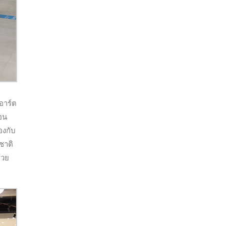
อาร์ต
่อน
องกับ
ชาติ
้วย