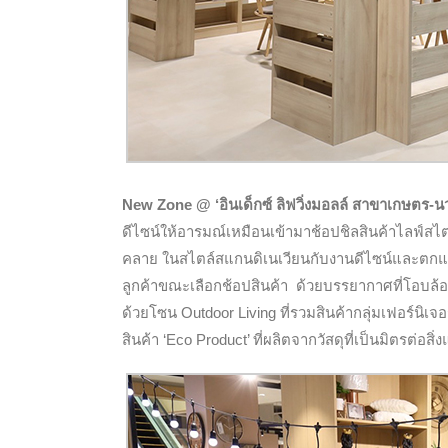
New Zone
@ ‘อินเด็กซ์ ลิฟวิ่งมอลล์ สาขาเกษตร-นว
ดีไซน์ให้อารมณ์เหมือนเข้ามาช้อปชิลสินค้าไลฟ์สไตล
คลาย ในสไตล์สแกนดิเนเวียนกับงานดีไซน์และตกแต่งคล
ลูกค้าขณะเลือกช้อปสินค้า ด้วยบรรยากาศที่โอบล้
ด้วยโซน Outdoor Living ที่รวมสินค้ากลุ่มเฟอร์นิเจ
สินค้า ‘Eco Product’ ที่ผลิตจากวัสดุที่เป็นมิตรต่อสิ