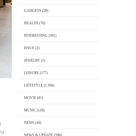
GADGETS
(28)
HEALTH
(70)
INTERESTING
(301)
ISSUE
(2)
JEWELRY
(1)
LEISURE
(177)
LIFESTYLE
(1,166)
MOVIE
(81)
MUSIC
(118)
NEWS
(44)
่
าง
NEWS & UPDATE
(590)