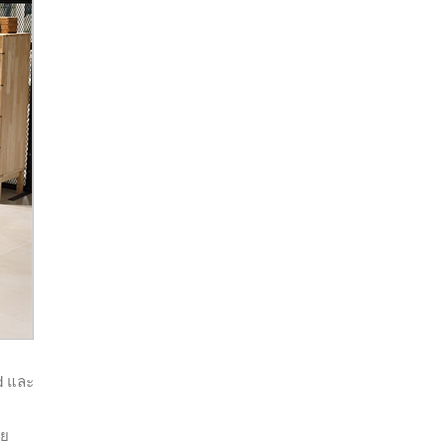
d และ
าย