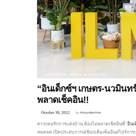
LIFESTYLE
,
NEWS & UPDATE
“อินเด็กซ์ฯ เกษตร-นวมินทร
พลาดเช็คอิน!!
October 30, 2022
by
Aroundonline
สาวกคนรักการแต่งบ้าน ต้องไม่พลาดเช็คอินที่ ‘
อินเ
หมดจด เปิดประสบการณ์ช้อปเติมเต็มอินสไปร์การแต