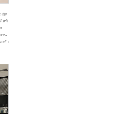
ัมผัส
กไลฟ์
อก
าบาน
ของหัว