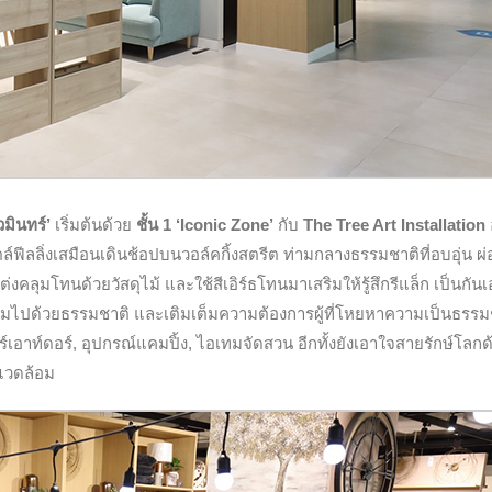
มินทร์’
เริ่มต้นด้วย
ชั้น 1 ‘Iconic Zone’
กับ
The Tree Art Installation
์ฟีลลิ่งเสมือนเดินช้อปบนวอล์คกิ้งสตรีต ท่ามกลางธรรมชาติที่อบอุ่น ผ
ุมโทนด้วยวัสดุไม้ และใช้สีเอิร์ธโทนมาเสริมให้รู้สึกรีแล็ก เป็นกันเ
อมไปด้วยธรรมชาติ และเติมเต็มความต้องการผู้ที่โหยหาความเป็นธรรม
อร์เอาท์ดอร์, อุปกรณ์แคมปิ้ง, ไอเทมจัดสวน อีกทั้งยังเอาใจสายรักษ์โลกด
่งแวดล้อม