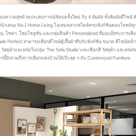
อบความสุขด้วยประสบการณ์ช้อปครั้งใหม่ กับ 4 สัมผัส ทั้งสัมผัสดีไซน์ ส
ที่นำเสนอ No.1 Home Living ไอเทมหลากสไตล์ครบฟังก์ชันตอบโจทย์ทุ
น, โซฟา, โฮมโซลูชั่น และกลุ่มสินค้า Personalized ที่มอบอิสระการเลื
e Perfect’ สามารถเลือกดีไซน์ตู้เสื้อผ้าที่ปรับฟังก์ชัน ขนาด ดีไซน์หน้
ัสดุผ้าและหนังในกลุ่ม ‘The Sofa Studio’ และเลือกสี วัสดุผ้า และหนัง
ี้ยังรวมถึงการเลือกแต่งบ้านให้เป๊ะสุด ๆ กับ Customized Furniture