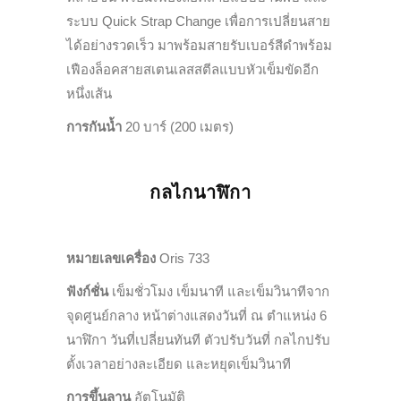
ระบบ
Quick Strap Change
เพื่อการเปลี่ยนสาย
ได้อย่างรวดเร็ว มาพร้อมสายรับเบอร์สีดำพร้อม
เฟืองล็อคสายสเตนเลสสตีลแบบหัวเข็มขัดอีก
หนึ่งเส้น
การกันน้ำ
20
บาร์
(200
เมตร)
กลไกนาฬิกา
หมายเลขเครื่อง
Oris 733
ฟังก์ชั่น
เข็มชั่วโมง เข็มนาที และเข็มวินาทีจาก
จุดศูนย์กลาง หน้าต่างแสดงวันที่ ณ ตำแหน่ง
6
นาฬิกา
วันที่เปลี่ยนทันที ตัวปรับวันที่
กลไกปรับ
ตั้งเวลาอย่างละเอียด
และหยุดเข็มวินาที
การขึ้นลาน
อัตโนมัติ