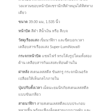
วงแหวนขอบหน้าปัด
เซรามิกสีดำ
หมุนได้ทิศทาง
เดียว
ขนาด
39
.
00
มม
, 1.535
นิ้ว
หน้าปัด
สีดำ
สีน้ำเงิน หรือ สีเบจ
วัสดุเรืองแสง
เข็มนาฬิกา
และขีดบอกเวลา
เคลือบสารเรืองแสง
Super-LumiNova®
กระจกหน้าปัด
แซฟไฟร์ ทรงโค้งรูปโดมทั้งสอง
ด้าน เคลือบสารกันแสงสะท้อนด้านใน
ฝาหลัง
สเตนเลสสตีล ขันสกรู กระจกมิเนอรัล
เปลือยให้เห็นกลไกภายใน
ปุ่มปรับตั้งเวลา
เม็ดมะยมนิรภัยสเตนเลสสตีล
แบบขันเกลียว
สายนาฬิกา
สายสเตนเลสสตีลแบบประกอบ
หลายชิ้น
พร้อมเฟืองล็อคสายแบบบานพับ และ