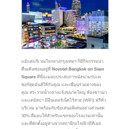
แม้แต่บริเวณใจกลางกรุงเทพฯ ก็มีกิจกรรมน่า
ตื่นเต้นซ่อนอยู่
ที่
Novotel Bangkok on Siam
Square
ที่นี่จะมอบ
ประสบการณ์
สนามรบเลเ
ซอร์
สุดมันส์ให้กับคุณ และเพื่
อนร่วมทางของ
คุณ สระว่ายน้ำกลางแจ้งขนาดใหญ่ ห้องซาวน่า
และเดย์สปา มีอินเทอร์เน็ตไร้สาย (WiFi) ฟรีทั่ว
บริเวณ มาพร้อมกับข้อเสนอพิเศษอย่างส่
วนลด
30%
ที่มอบให้สำหรับแขกของโรงแรมเท่
านั้น
และที่พักตั้งอยู่ห่างจากสถานีรถไฟฟ้าบีทีเอส