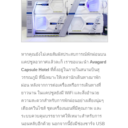
หากคุณยังไม่เคยสัมผั
สประสบการณ์พักผ่อนบน
แคปซู
ลอวกาศแล้วละก็ เราขอแนะนำ
Avagard
Capsule Hotel
ที่ตั้งอยู่ในภายในสนามบินสุ
วรรณภูมิ ที่นี่เหมาะให้เหล่านักเดิ
นทางมาพัก
ผ่อน หลังจากการต่อเครื่
องหรือการเดินทางที่
ยาวนาน ในแคปซูลยังมี
WiFi
และสิ่งอำนวย
ความสะดวกสำหรั
บการพักผ่อนอย่างเตียงนุ่มๆ
เตียงควีนไซส์ ชุดเครื่องนอนที่มีคุณภาพ และ
ระบบควบคุมบรรยากาศให้
เหมาะสำหรับการ
นอนหลับอีกด้วย
นอกจากนี้ยังมีช่องชาร์จ USB