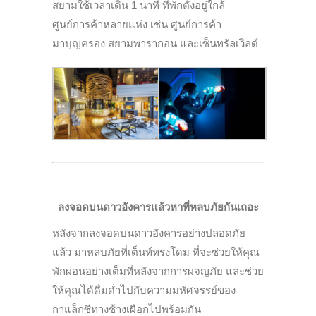
สยามใช้เวลาเดิน 1 นาที ที่พักตั้งอยู่ใกล้
ศูนย์การค้าหลายแห่ง เช่น ศูนย์การค้า
มาบุญครอง สยามพารากอน และเซ็นทรัลเวิลด์
ลงจอดบนดาวอังคารแล้วหาที่หลบภัยกันเถอะ
หลังจากลงจอดบนดาวอังคารอย่างปลอดภัย
แล้ว มาหลบภัยที่เต็นท์ทรงโดม ที่จะช่วยให้คุณ
พักผ่อนอย่างเต็มที่หลังจากการผจญภัย และช่วย
ให้คุณได้ดื่มด่ำไปกับความมหัศจรรย์ของ
กาแล็กซีทางช้างเผือกไปพร้อมกัน