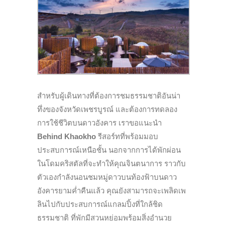
สำหรับผู้เดินทางที่ต้
องการชมธรรมชาติอันน่า
ทึ่งของจังหวัดเพชรบูรณ์ และต้
องการทดลอง
การใช้ชีวิตบนดาวอั
งคาร เราขอแนะนำ
Behind Khaokho
รีสอร์ทที่พร้อมมอบ
ประสบการณ์เห
นือชั้น นอกจากการได้พักผ่อน
ในโดมคริสตั
ลที่จะทำให้คุณจินตนาการ ราวกั
บ
ตัวเองกำลังนอนชมหมู่ดาวบนท้
องฟ้าบนดาว
อังคารยามค่ำคืนแล้ว คุณยังสามารถจะเพลิดเพ
ลินไปกั
บประสบการณ์แกลมปิ้งที่ใกล้ชิ
ด
ธรรมชาติ
ที่พักมีสวนหย่อมพร้อมสิ่งอำนวย