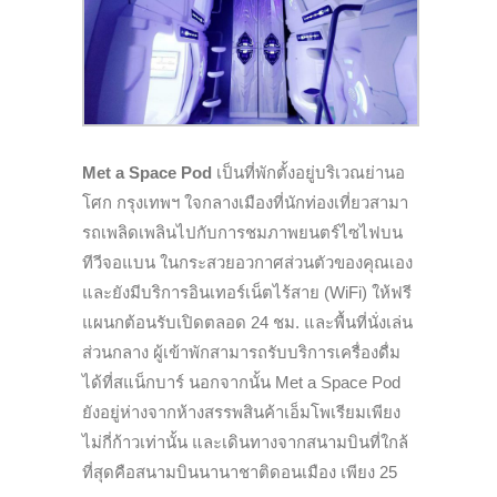
Met a Space Pod
เป็นที่พักตั้งอยู่บริเวณย่
านอ
โศก กรุงเทพฯ ใจกลางเมืองที่นักท่องเที่
ยวสามา
รถเพลิดเพลินไปกั
บการชมภาพยนตร์ไซไฟบน
ทีวี
จอแบน ในกระสวยอวกาศส่วนตัวของคุ
ณเอง
และยังมีบริการอินเทอร์เน็ตไร้
สาย (
WiFi)
ให้ฟรี
แผนกต้อนรับเปิดตลอด 24 ชม. และพื้นที่นั่งเล่น
ส่วนกลาง ผู้เข้าพักสามารถรับบริการเครื่องดื่ม
ได้ที่สแน็กบาร์ นอกจากนั้น
Met a Space Pod
ยังอ
ยู่
ห่างจากห้างสรรพสินค้
าเอ็มโพเรียมเพียง
ไม่กี่ก้าวเท่
านั้น และเดินทางจากสนามบินที่ใกล้
ที่สุดคือสนามบินนานาชาติดอนเมือง เพียง 25