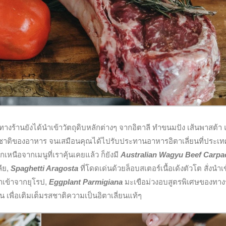
ทางร้านยังได้นำเข้าวัตถุดิบหลักต่างๆ จากอิตาลี ทำขนมปัง เส้นพาสต้า
สชาติของอาหาร จนเสมือนคุณได้ไปรับประทานอาหารอิตาเลี่ยนที่ประเท
หนือจากเมนูที่เราคุ้นเคยแล้ว ก็ยังมี
Australian Wagyu Beef Carpa
ีย,
Spaghetti Aragosta
ที่โดดเด่นด้วยล็อบสเตอร์เนื้อเด้งตัวโต สั่งนำเ
ำเข้าจากยุโรป,
Eggplant Parmigiana
มะเขือม่วงอบสูตรพิเศษของทาง
น เพื่อเติมเต็มรสชาติความเป็นอิตาเลี่ยนแท้ๆ