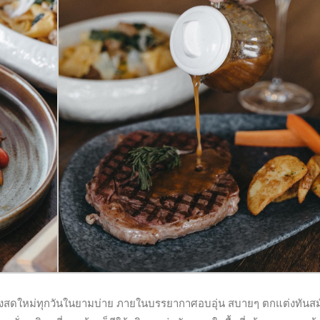
่ปรุงสดใหม่ทุกวันในยามบ่าย ภายในบรรยากาศอบอุ่น สบายๆ ตกแต่งทันสม