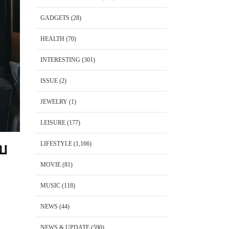
GADGETS
(28)
HEALTH
(70)
INTERESTING
(301)
ISSUE
(2)
JEWELRY
(1)
LEISURE
(177)
LIFESTYLE
(1,166)
ับ
MOVIE
(81)
MUSIC
(118)
NEWS
(44)
NEWS & UPDATE
(590)