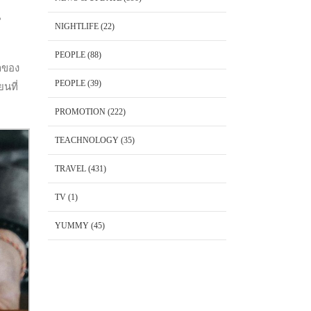
น
NIGHTLIFE
(22)
PEOPLE
(88)
้าของ
PEOPLE
(39)
นที่
PROMOTION
(222)
TEACHNOLOGY
(35)
TRAVEL
(431)
TV
(1)
YUMMY
(45)