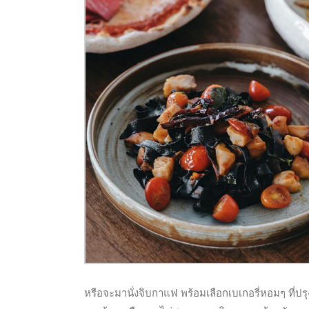
หรือจะมานั่งจิบกาแฟ พร้อมเลือกเบเกอรี่หอมๆ ที