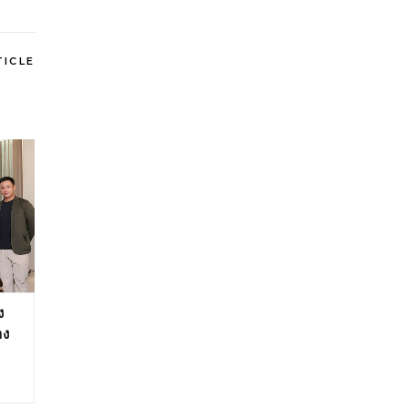
TICLE
ง
าง