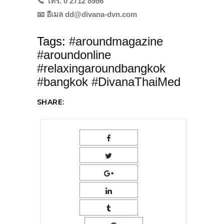
📞 โทร. 0 2712 8986
📧 อีเมล dd@divana-dvn.com
Tags:
#aroundmagazine
#aroundonline
#relaxingaroundbangkok
#bangkok #DivanaThaiMed
SHARE: