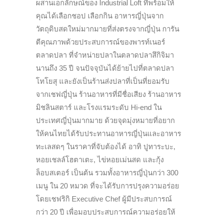
ผสานเอกลักษณ์ของ Industrial Loft ที่พร้อมให้
คุณได้เลือกชอป เลือกกิน อาหารญี่ปุ่นจาก
วัตถุดิบสดใหม่มากมายที่ส่งตรงจากญี่ปุ่น การัน
ตีคุณภาพด้วยประสบการณ์ของพารท์เนอร์
ตลาดปลา ที่จำหน่ายปลาในตลาดปลาสึกิจิมา
นานถึง 35 ปี จนปัจจุบันได้ย้ายไปที่ตลาดปลา
โทโยสุ และยังเป็นร้านส่งปลาที่เป็นที่ยอมรับ
จากเชฟญี่ปุ่น ร้านอาหารที่มีชื่อเสียง ร้านอาหาร
มิชลินสตาร์ และโรงแรมระดับ Hi-end ใน
ประเทศญี่ปุ่นมากมาย ด้วยจุดมุ่งหมายที่อยาก
ให้คนไทยได้รับประทานอาหารญี่ปุ่นและอาหาร
ทะเลสดๆ ในราคาที่จับต้องได้ อาทิ ปูทาระบะ,
หอยเชลล์โฮตาเตะ, ไข่หอยเม่นสด และกุ้ง
ล็อบสเตอร์ เป็นต้น รวมทั้งอาหารญี่ปุ่นกว่า 300
เมนู ใน 20 หมวด ที่จะได้รับการปรุงความอร่อย
โดยเชฟริกิ Executive Chef ผู้มีประสบการณ์
กว่า 20 ปี เพื่อมอบประสบการณ์ความอร่อยให้