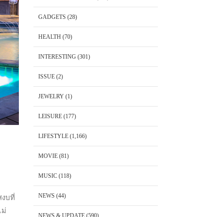
GADGETS
(28)
HEALTH
(70)
INTERESTING
(301)
ISSUE
(2)
JEWELRY
(1)
LEISURE
(177)
LIFESTYLE
(1,166)
MOVIE
(81)
MUSIC
(118)
NEWS
(44)
งบที่
ม่
NEWS & UPDATE
(590)