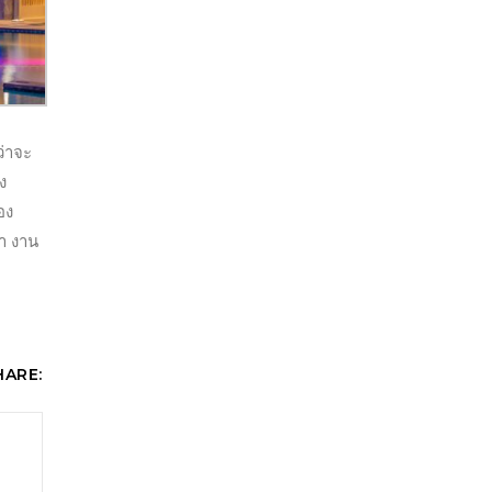
ว่าจะ
ง
อง
า งาน
HARE: