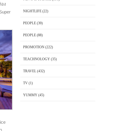
่อง
NIGHTLIFE
(22)
 Super
PEOPLE
(39)
PEOPLE
(88)
PROMOTION
(222)
TEACHNOLOGY
(35)
TRAVEL
(432)
TV
(1)
YUMMY
(45)
ice
้า