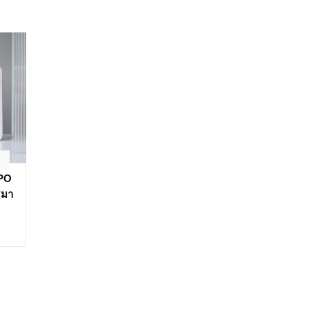
PPO
สมา