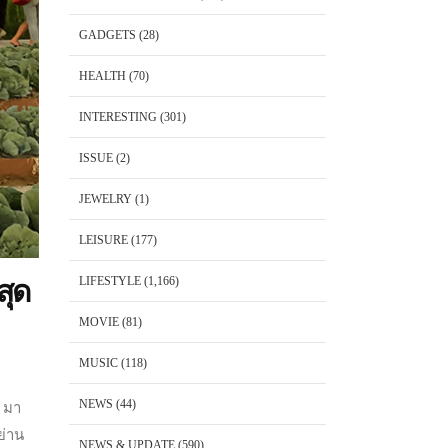
GADGETS
(28)
HEALTH
(70)
INTERESTING
(301)
ISSUE
(2)
JEWELRY
(1)
LEISURE
(177)
LIFESTYLE
(1,166)
ุด
MOVIE
(81)
MUSIC
(118)
NEWS
(44)
ย มา
ย่าน
NEWS & UPDATE
(590)