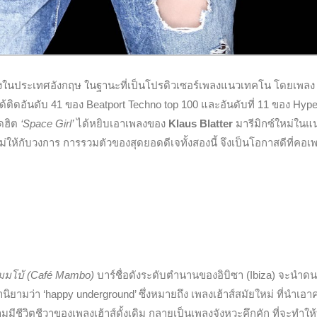
ังในประเทศอังกฤษ ในฐานะที่เป็นโปรดิวเซอร์เพลงแนวเทคโน โดยเพลง
 ได้ติดอันดับ 41 ของ Beatport Techno top 100 และอันดับที่ 11 ของ Hyp
อดฮิต
‘Space Girl’
ได้หยิบเอาเพลงของ
Klaus Blatter
มารีมิกซ์ใหม่ใน
่ให้กับวงการ การรวมตัวของสุดยอดดีเจทั้งสองนี้ จึงเป็นโอกาสดีที่คอเ
มโบ้ (Café Mambo)
บาร์ชื่อดังระดับตำนานของอิบิซา (Ibiza) จะนำดนต
นิยามว่า ‘happy underground’ ซึ่งหมายถึง เพลงเฮ้าส์สมัยใหม่ ที่นำเอ
ชีวิตชีวาของเพลงเฮ้าส์ดั้งเดิม กลายเป็นเพลงจังหวะคึกคัก ที่จะทำให