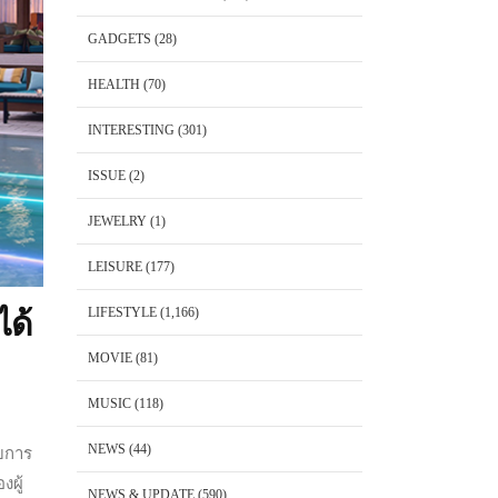
GADGETS
(28)
HEALTH
(70)
INTERESTING
(301)
ISSUE
(2)
JEWELRY
(1)
LEISURE
(177)
LIFESTYLE
(1,166)
ได้
MOVIE
(81)
MUSIC
(118)
NEWS
(44)
บการ
งผู้
NEWS & UPDATE
(590)