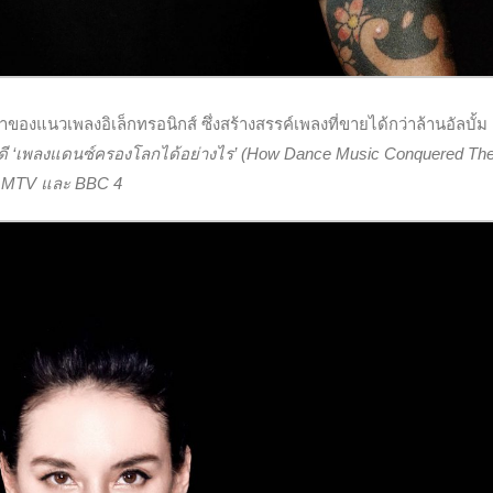
้นำของแนวเพลงอิเล็กทรอนิกส์ ซึ่งสร้างสรรค์เพลงที่ขายได้กว่าล้านอัลบั้ม
รคดี ‘เพลงแดนซ์ครองโลกได้อย่างไร’ (How Dance Music Conquered Th
c, MTV และ BBC 4