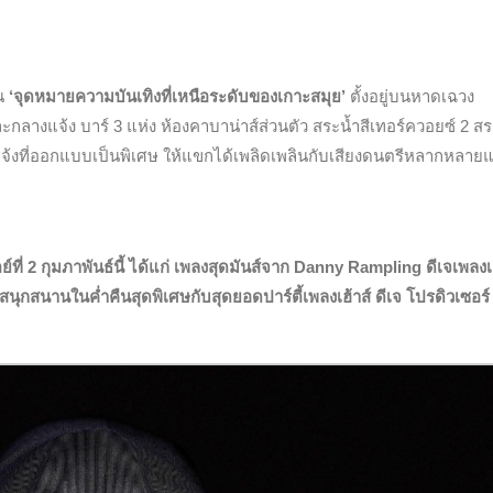
็น
‘จุดหมายความบันเทิงที่เหนือระดับของเกาะสมุย’
ตั้งอยู่บนหาดเฉวง
และกลางแจ้ง บาร์ 3 แห่ง ห้องคาบาน่าส์ส่วนตัว สระน้ำสีเทอร์ควอยซ์ 2 สระ
จ้งที่ออกแบบเป็นพิเศษ ให้แขกได้เพลิดเพลินกับเสียงดนตรีหลากหลาย
ย์ที่ 2 กุมภาพันธ์นี้ ได้แก่ เพลงสุดมันส์จาก Danny Rampling ดีเจเพลงเฮ
ุกสนานในค่ำคืนสุดพิเศษกับสุดยอดปาร์ตี้เพลงเฮ้าส์ ดีเจ โปรดิวเซอร