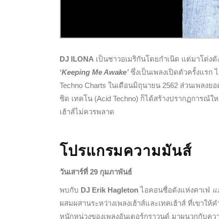
DJ ILONA
เป็นชาวอเมริกันโดยกำเนิด แต่มาโด่งด
‘
Keeping Me Awake’
ซึ่งเป็นเพลงเปิดตัวครั้งแรก
Techno Charts ในเดือนมิถุนายน 2562 ส่วนเพลงย
ซิด เทคโน (Acid Techno) ก็ได้สร้างปรากฏการณ์ใหม
เฮ้าส์ไม่ควรพลาด
โปรแกรมความมันส์
วันเสาร์ที่ 29 กุมภาพันธ์
พบกับ
DJ Erik Hagleton
ไอคอนชื่อดังแห่งคาเฟ่
แม
ผสมผสานระหว่างเพลงเฮ้าส์และเทคเฮ้าส์ ที่เขาให้คำ
หนักหน่วงของเพลงอันเดอร์กราวนด์ มาผนวกกับความมี