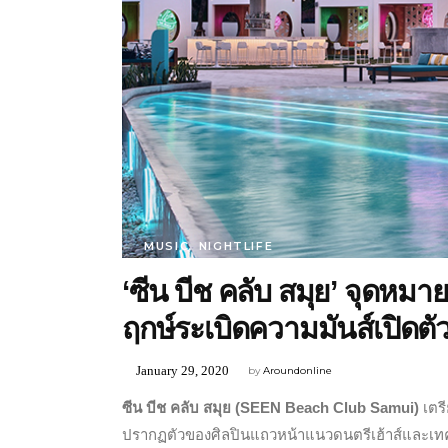
MUSIC
,
NIGHTLIFE
‘ซีน บีช คลับ สมุย’ จุดหม
ฤกษ์ระเบิดความมันส์เปิดตั
January 29, 2020
by
Aroundonline
ซีน บีช คลับ สมุย (SEEN Beach Club Samui)
เตร
ปรากฏตัวของศิลปินแถวหน้าแนวดนตรีเฮ้าส์และเทคโน 