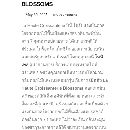
BLOSSOMS
May 30, 2025
by
Aroundonline
La Haute Croissanterie ปีนี้ ได้รับแรงบันดาล
ใจจากดอกไม้พื้นเมืองและรสชาติประจำถิ่น
จาก 7 จุดหมายปลายทาง ได้แก่ เกาหลีใต้
ฝรั่งเศส โมร็อกโก เม็กซิโก ออสเตรเลีย เบนิน
และสหรัฐอาหรับเอมิเรตส์ โดยฤดูกาลนี้
โซฟิ
เทล
ผู้นำด้านการบริการแบบหรูหราสไตล์
ฝรั่งเศส ขอชวนคุณออกเดินทางรอบโลกผ่าน
กลีบดอกไม้และเนยหอมกรุ่น กับการ
เปิดตัว La
Haute Croissanterie Blossoms
คอลเลกชัน
ครัวซองต์ลิมิเต็ดเอดิชันที่ทั้งสวย หอม และน่า
ลิ้มลองที่สุดแห่งปี! ครัวซองต์แต่ละชิ้นเปี่ยมด้วย
แรงบันดาลใจจากดอกไม้พื้นเมืองและรสชาติ
ท้องถิ่นจาก 7 ประเทศ ไม่ว่าจะเป็น กลิ่นละมุน
ของซากุระจากเกาหลีใต้ ชบาหวานสดจากเบนิ