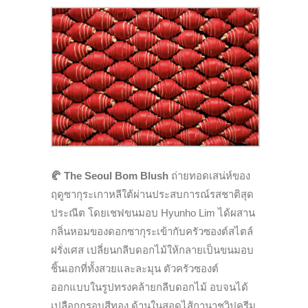
🥐
The Seoul Bom Blush
ถ่ายทอดเสน่ห์ของ
ฤดูซากุระเกาหลีใต้ผ่านประสบการณ์รสชาติสุด
ประณีต โดยเชฟขนมอบ Hyunho Lim ได้ผสาน
กลิ่นหอมของดอกซากุระเข้ากับครัวซองต์สไตล์
ฝรั่งเศส เปลี่ยนกลีบดอกไม้ให้กลายเป็นขนมอบ
ชิ้นเอกที่ทั้งสวยและละมุน ตัวครัวซองต์
ออกแบบในรูปทรงคล้ายกลีบดอกไม้ อบจนได้
เปลือกกรอบสีทอง ด้านในสอดไส้กานาชวิปครีม