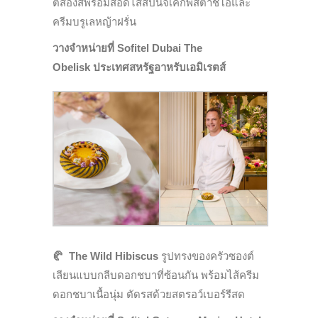
ต์สองสีพร้อมสอดไส้สปันจ์เค้กพิสตาชิโอและ
ครีมบรูเลหญ้าฝรั่น
วางจำหน่ายที่ Sofitel Dubai The
Obelisk ประเทศสหรัฐอาหรับเอมิเรตส์
🥐
The Wild Hibiscus
รูปทรงของครัวซองต์
เลียนแบบกลีบดอกชบาที่ซ้อนกัน พร้อมไส้ครีม
ดอกชบาเนื้อนุ่ม ตัดรสด้วยสตรอว์เบอร์รีสด