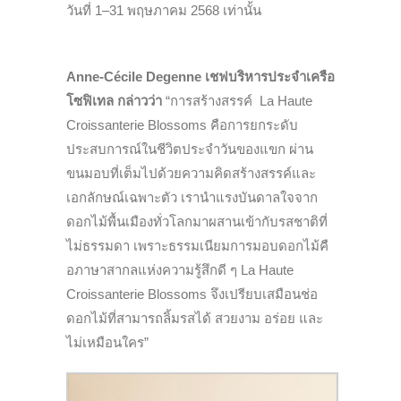
วันที่ 1–31 พฤษภาคม 2568 เท่านั้น
Anne-Cécile Degenne
เชฟบริหารประจำเครือ
โซฟิเทล กล่าวว่า
“
การสร้างสรรค์
La Haute
Croissanterie Blossoms
คือการยกระดั
บ
ประสบการณ์ในชีวิตประจำวั
นของแขก ผ่าน
ขนมอบที่เต็มไปด้วยความคิ
ดสร้างสรรค์และ
เอกลักษณ์เฉพาะตั
ว เรานำแรงบันดาลใจจาก
ดอกไม้พื้
นเมืองทั่วโลกมาผสานเข้ากั
บรสชาติที่
ไม่ธรรมดา เพราะธรรมเนียมการมอบดอกไม้คื
อภาษาสากลแห่งความรู้สึกดี ๆ
La Haute
Croissanterie Blossoms
จึงเปรียบเสมือนช่อ
ดอกไม้ที่
สามารถลิ้มรสได้ สวยงาม อร่อย และ
ไม่เหมือนใคร
”