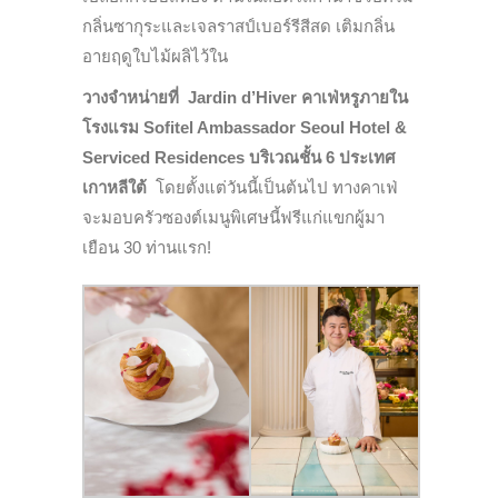
กลิ่นซากุระและเจลราสป์เบอร์รีสีสด เติมกลิ่น
อายฤดูใบไม้ผลิไว้ใน
วางจำหน่ายที่ Jardin d’Hiver คาเฟ่หรูภายใน
โรงแรม Sofitel Ambassador Seoul Hotel &
Serviced Residences บริเวณชั้น 6 ประเทศ
เกาหลีใต้
โดยตั้งแต่วันนี้เป็นต้นไป ทางคาเฟ่
จะมอบครัวซองต์เมนูพิเศษนี้ฟรีแก่แขกผู้มา
เยือน 30 ท่านแรก!