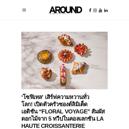
DINING
‘โซฟิเทล’ เสิร์ฟความหวานทั่ว
โลก! เปิดตัวครัวซองต์ลิมิเต็ด
เอดิชัน “FLORAL VOYAGE” สัมผัส
ดอกไม้จาก 5 ทวีปในคอลเลกชัน LA
HAUTE CROISSANTERIE