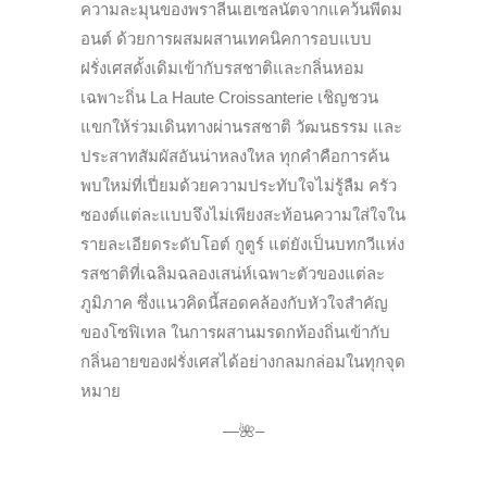
ความละมุนของพราลีนเฮเซลนัตจากแคว้นพีดม
อนต์ ด้วยการผสมผสานเทคนิคการอบแบบ
ฝรั่งเศสดั้งเดิมเข้ากับรสชาติและกลิ่นหอม
เฉพาะถิ่น La Haute Croissanterie เชิญชวน
แขกให้ร่วมเดินทางผ่านรสชาติ วัฒนธรรม และ
ประสาทสัมผัสอันน่าหลงใหล ทุกคำคือการค้น
พบใหม่ที่เปี่ยมด้วยความประทับใจไม่รู้ลืม ครัว
ซองต์แต่ละแบบจึงไม่เพียงสะท้อนความใส่ใจใน
รายละเอียดระดับโอต์ กูตูร์ แต่ยังเป็นบทกวีแห่ง
รสชาติที่เฉลิมฉลองเสน่ห์เฉพาะตัวของแต่ละ
ภูมิภาค ซึ่งแนวคิดนี้สอดคล้องกับหัวใจสำคัญ
ของโซฟิเทล ในการผสานมรดกท้องถิ่นเข้ากับ
กลิ่นอายของฝรั่งเศสได้อย่างกลมกล่อมในทุกจุด
หมาย
—
🌺–