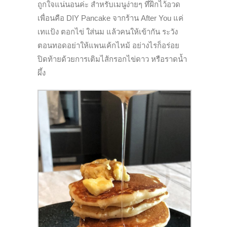
ถูกใจแน่นอนค่ะ สำหรับเมนูง่ายๆ ที่ฝึกไว้อวด
เพื่อนคือ DIY Pancake จากร้าน After You แค่
เทแป้ง ตอกไข่ ใส่นม แล้วคนให้เข้ากัน ระวัง
ตอนทอดอย่าให้แพนเค้กไหม้ อย่างไรก็อร่อย
ปิดท้ายด้วยการเติมไส้กรอกไข่ดาว หรือราดน้ำ
ผึ้ง