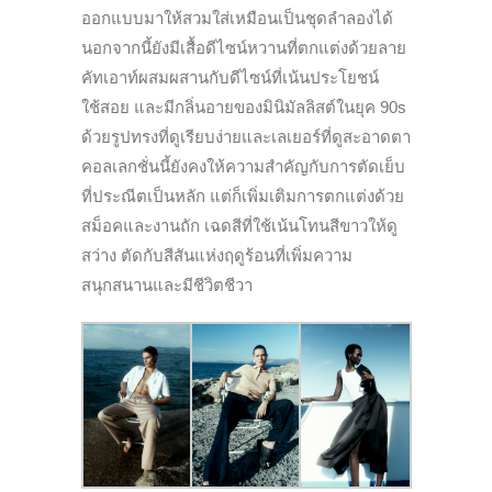
ออกแบบมาให้สวมใส่เหมือนเป็นชุดลำลองได้
นอกจากนี้ยังมีเสื้อดีไซน์หวานที่ตกแต่งด้วยลาย
คัทเอาท์ผสมผสานกับดีไซน์ที่เน้นประโยชน์
ใช้สอย และมีกลิ่นอายของมินิมัลลิสต์ในยุค 90s
ด้วยรูปทรงที่ดูเรียบง่ายและเลเยอร์ที่ดูสะอาดตา
คอลเลกชั่นนี้ยังคงให้ความสำคัญกับการตัดเย็บ
ที่ประณีตเป็นหลัก แต่ก็เพิ่มเติมการตกแต่งด้วย
สม็อคและงานถัก เฉดสีที่ใช้เน้นโทนสีขาวให้ดู
สว่าง ตัดกับสีสันแห่งฤดูร้อนที่เพิ่มความ
สนุกสนานและมีชีวิตชีวา