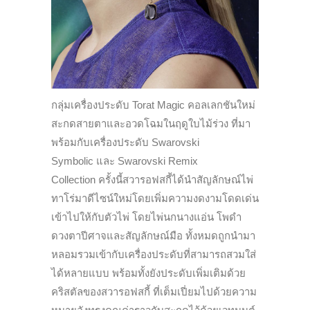
กลุ่มเครื่องประดับ
Torat Magic
คอลเลกชันใหม่
สะกดสายตาและอวดโฉมในฤดูใบไม้ร่
วง ที่มา
พร้อมกับเครื่องประดับ
Swarovski
Symbolic
และ
Swarovski Remix
Collection
ครั้งนี้สวารอฟสกี้ได้นำสัญลั
กษณ์ไพ่
ทาโร่มาดีไซน์ใหม่โดยเพิ่
มความงดงามโดดเด่น
เข้าไปให้กั
บตัวไพ่ โดยไพ่นกนางแอ่น โพดำ
ดวงตาปีศาจและสัญลักษณ์มือ ทั้งหมดถูกนำมา
หลอมรวมเข้ากั
บเครื่องประดับที่สามารถสวมใส่
ได้หลายแบบ พร้อมทั้งยังประดับเพิ่มเติมด้
วย
คริสตัลของสวารอฟสกี้ ที่เต็มเปี่ยมไปด้วยความ