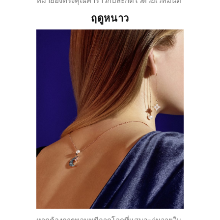
หมายอั
งทรงคุณค่าราวกับสะกดไว้ด้
วยเวทมนต์
ฤดูหนาว