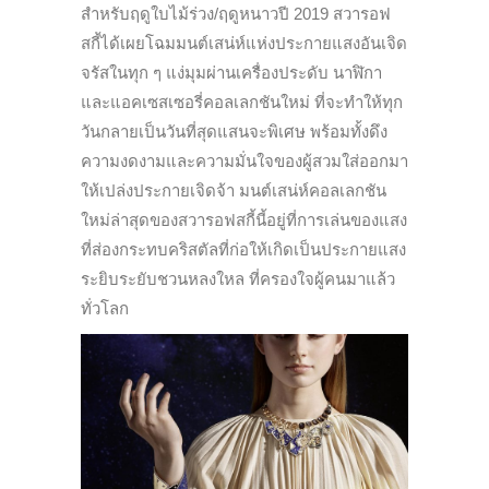
สำหรับฤดูใบไม้ร่วง/ฤดูหนาวปี 2019 สวารอฟ
สกี้ได้เผยโฉมมนต์เสน่ห์แห่งประกายแสงอันเจิด
จรัสในทุก ๆ แง่มุมผ่านเครื่องประดับ นาฬิกา
และแอคเซสเซอรี่คอลเลกชันใหม่ ที่จะทำให้ทุก
วันกลายเป็นวันที่สุดแสนจะพิเศษ พร้อมทั้งดึง
ความงดงามและความมั่นใจของผู้สวมใส่ออกมา
ให้เปล่งประกายเจิดจ้า มนต์เสน่ห์คอลเลกชัน
ใหม่ล่าสุดของสวารอฟสกี้นี้อยู่ที่การเล่นของแสง
ที่ส่องกระทบคริสตัลที่ก่อให้เกิดเป็นประกายแสง
ระยิบระยับชวนหลงใหล ที่ครองใจผู้คนมาแล้ว
ทั่วโลก