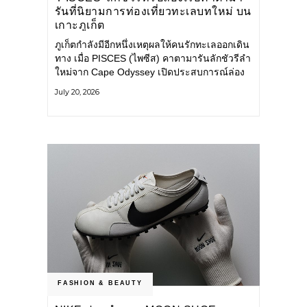
รันที่นิยามการท่องเที่ยวทะเลบทใหม่ บน
เกาะภูเก็ต
ภูเก็ตกำลังมีอีกหนึ่งเหตุผลให้คนรักทะเลออกเดิน
ทาง เมื่อ PISCES (ไพซีส) คาตามารันลักชัวรีลำ
ใหม่จาก Cape Odyssey เปิดประสบการณ์ล่อง
เรือสู่ทะเลอันดามันและอ่าวพังงาในมุมที่ต่างออก
July 20, 2026
ไป ผสานความสะดวกสบายแบบโรงแรมระดับ
ลักชัวรีเข้ากับเสน่ห์ของธรรมชาติ จนทุกช่วง
เวลาบนเรือกลายเป็นส่วนหนึ่งของการเดินทาง
ทั้งงานบริการ สิ่งอำนวยความสะดวก
FASHION & BEAUTY