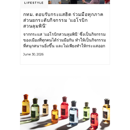
LIFESTYLE
กทม. ตอบรับกระแสฮิต ร่วมมือทุกภาค
ส่วนยกระดับกิจกรรม ‘แอโรบิก
สวนลุมพินี’
จากกระแส ‘แอโรบิกสวนลุมพินี’ ซึ่งเป็นกิจกรรม
ของเมืองที่ทุกคนได้ร่วมมือกัน ทำให้เป็นกิจกรรม
ที่สนุกสนานยิ่งขึ้น และไม่เพียงทำให้กระแสออก
กำลังกายในกรุงเทพฯ คึกคักขึ้นเท่านั้น แต่ยัง
June 30, 2026
กระจายไปยังหลายพื้นที่ของประเทศที่อยากออก
กำลังกาย เต้นแอโรบิกสนุกแบบสวนลุมพินี ทั้งนี้
กรุงเทพมหานคร (กทม.) ยังวางแผนขยาย
กิจกรรมนี้ไปสู่สวนสาธารณะต่าง