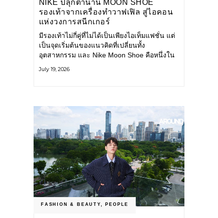
NIKE ปลุกตำนาน MOON SHOE
รองเท้าจากเครื่องทำวาฟเฟิล สู่ไอคอน
แห่งวงการสนีกเกอร์
มีรองเท้าไม่กี่คู่ที่ไม่ได้เป็นเพียงไอเท็มแฟชั่น แต่
เป็นจุดเริ่มต้นของแนวคิดที่เปลี่ยนทั้ง
อุตสาหกรรม และ Nike Moon Shoe คือหนึ่งใน
นั้น รองเท้าระดับไอคอนที่ถือกำเนิดเมื่อกว่าครึ่ง
July 19, 2026
ศตวรรษก่อน กำลังกลับมาอีกครั้ง พร้อมพาเรื่อง
ราวแห่งนวัตกรรมจากอดีตมาสู่โลกแฟชั่นร่วม
สมัย ถ่ายทอดดีเอ็นเอของ Nike
FASHION & BEAUTY
,
PEOPLE