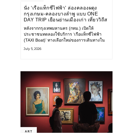
นั่ง ‘เรือแท็กซี่ไฟฟ้า’ ล่องคลองผดุง
กรุงเกษม-คลองบางลำพู แบบ ONE
DAY TRIP เยือนย่านเมืองเก่า เที่ยววิถีส
โลว์ไลฟ์แบบรักษ์โลก
หลังจากกรุงเทพมหานคร (กทม.) เปิดให้
ประชาชนทดลองใช้บริการ ‘เรือแท็กซี่ไฟฟ้า
(TAXI Boat)’ ทางเลือกใหม่ของการเดินทางใน
เมืองที่สะดวก สะอาด และเป็นมิตรกับสิ่ง
July 5, 2026
แวดล้อม ผ่านแอปพลิเคชัน MuvMi (มูฟมี)
ART