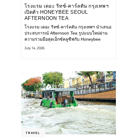
โรงแรม เดอะ ริทซ์-คาร์ลตัน กรุงเทพฯ
เปิดตัว HONEYBEE SEOUL
AFTERNOON TEA
COLLABORATION ณ คาเลโอ
โรงแรม เดอะ ริทซ์-คาร์ลตัน กรุงเทพฯ นำเสนอ
(CALEŌ) ชวนสัมผัสเสน่ห์ของขนม
ประสบการณ์ Afternoon Tea รูปแบบใหม่ผ่าน
หวานร่วมสมัยจากกรุงโซล
ความร่วมมือสุดเอ็กซ์คลูซีฟกับ Honeybee
Seoul คาเฟ่ขนมหวานสไตล์ฝรั่งเศสร่วมสมัยชื่อ
July 14, 2026
ดังจากกรุงโซล นำโดยเชฟอึนจอง
TRAVEL