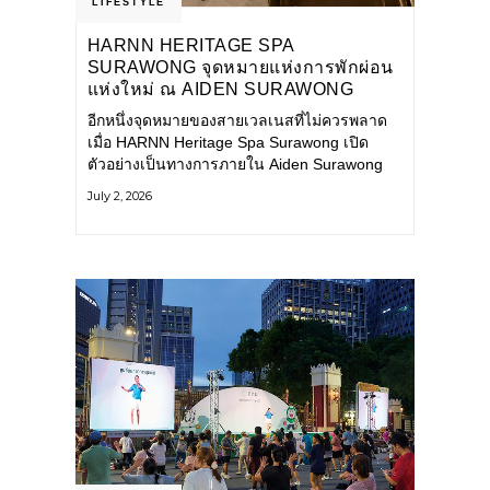
LIFESTYLE
HARNN HERITAGE SPA
SURAWONG จุดหมายแห่งการพักผ่อน
แห่งใหม่ ณ AIDEN SURAWONG
BANGKOK
อีกหนึ่งจุดหมายของสายเวลเนสที่ไม่ควรพลาด
เมื่อ HARNN Heritage Spa Surawong เปิด
ตัวอย่างเป็นทางการภายใน Aiden Surawong
Bangkok พร้อมชวนทุกคนหลีกหนีความวุ่นวาย
July 2, 2026
ของเมืองใหญ่ มาสัมผัสประสบการณ์การพักผ่อน
ที่ผสานศาสตร์การบำบัดแบบไทยเข้ากับความ
ร่วมสมัยอย่างลงตัว สปาแห่งนี้ได้รับแรงบันดาล
ใจจากยุคฟื้นฟูศิลปวัฒนธรรมในสมัยรัชกาลที่