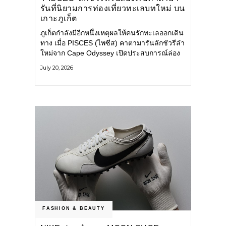
รันที่นิยามการท่องเที่ยวทะเลบทใหม่ บน
เกาะภูเก็ต
ภูเก็ตกำลังมีอีกหนึ่งเหตุผลให้คนรักทะเลออกเดิน
ทาง เมื่อ PISCES (ไพซีส) คาตามารันลักชัวรีลำ
ใหม่จาก Cape Odyssey เปิดประสบการณ์ล่อง
เรือสู่ทะเลอันดามันและอ่าวพังงาในมุมที่ต่างออก
July 20, 2026
ไป ผสานความสะดวกสบายแบบโรงแรมระดับ
ลักชัวรีเข้ากับเสน่ห์ของธรรมชาติ จนทุกช่วง
เวลาบนเรือกลายเป็นส่วนหนึ่งของการเดินทาง
ทั้งงานบริการ สิ่งอำนวยความสะดวก
FASHION & BEAUTY