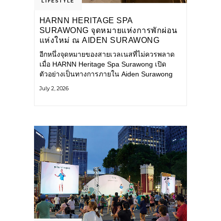
LIFESTYLE
HARNN HERITAGE SPA
SURAWONG จุดหมายแห่งการพักผ่อน
แห่งใหม่ ณ AIDEN SURAWONG
BANGKOK
อีกหนึ่งจุดหมายของสายเวลเนสที่ไม่ควรพลาด
เมื่อ HARNN Heritage Spa Surawong เปิด
ตัวอย่างเป็นทางการภายใน Aiden Surawong
Bangkok พร้อมชวนทุกคนหลีกหนีความวุ่นวาย
July 2, 2026
ของเมืองใหญ่ มาสัมผัสประสบการณ์การพักผ่อน
ที่ผสานศาสตร์การบำบัดแบบไทยเข้ากับความ
ร่วมสมัยอย่างลงตัว สปาแห่งนี้ได้รับแรงบันดาล
ใจจากยุคฟื้นฟูศิลปวัฒนธรรมในสมัยรัชกาลที่