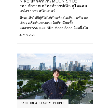
NIKE ปลุกตำนาน MOON SHOE
รองเท้าจากเครื่องทำวาฟเฟิล สู่ไอคอน
แห่งวงการสนีกเกอร์
มีรองเท้าไม่กี่คู่ที่ไม่ได้เป็นเพียงไอเท็มแฟชั่น แต่
เป็นจุดเริ่มต้นของแนวคิดที่เปลี่ยนทั้ง
อุตสาหกรรม และ Nike Moon Shoe คือหนึ่งใน
นั้น รองเท้าระดับไอคอนที่ถือกำเนิดเมื่อกว่าครึ่ง
July 19, 2026
ศตวรรษก่อน กำลังกลับมาอีกครั้ง พร้อมพาเรื่อง
ราวแห่งนวัตกรรมจากอดีตมาสู่โลกแฟชั่นร่วม
สมัย ถ่ายทอดดีเอ็นเอของ Nike
FASHION & BEAUTY
,
PEOPLE