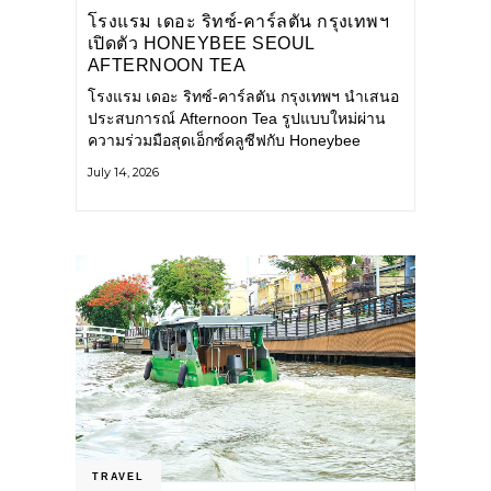
โรงแรม เดอะ ริทซ์-คาร์ลตัน กรุงเทพฯ
เปิดตัว HONEYBEE SEOUL
AFTERNOON TEA
COLLABORATION ณ คาเลโอ
โรงแรม เดอะ ริทซ์-คาร์ลตัน กรุงเทพฯ นำเสนอ
(CALEŌ) ชวนสัมผัสเสน่ห์ของขนม
ประสบการณ์ Afternoon Tea รูปแบบใหม่ผ่าน
หวานร่วมสมัยจากกรุงโซล
ความร่วมมือสุดเอ็กซ์คลูซีฟกับ Honeybee
Seoul คาเฟ่ขนมหวานสไตล์ฝรั่งเศสร่วมสมัยชื่อ
July 14, 2026
ดังจากกรุงโซล นำโดยเชฟอึนจอง
TRAVEL