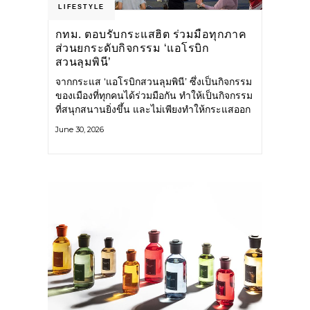
LIFESTYLE
กทม. ตอบรับกระแสฮิต ร่วมมือทุกภาค
ส่วนยกระดับกิจกรรม ‘แอโรบิก
สวนลุมพินี’
จากกระแส ‘แอโรบิกสวนลุมพินี’ ซึ่งเป็นกิจกรรม
ของเมืองที่ทุกคนได้ร่วมมือกัน ทำให้เป็นกิจกรรม
ที่สนุกสนานยิ่งขึ้น และไม่เพียงทำให้กระแสออก
กำลังกายในกรุงเทพฯ คึกคักขึ้นเท่านั้น แต่ยัง
June 30, 2026
กระจายไปยังหลายพื้นที่ของประเทศที่อยากออก
กำลังกาย เต้นแอโรบิกสนุกแบบสวนลุมพินี ทั้งนี้
กรุงเทพมหานคร (กทม.) ยังวางแผนขยาย
กิจกรรมนี้ไปสู่สวนสาธารณะต่าง