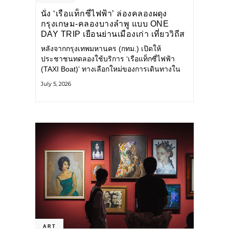
นั่ง ‘เรือแท็กซี่ไฟฟ้า’ ล่องคลองผดุง
กรุงเกษม-คลองบางลำพู แบบ ONE
DAY TRIP เยือนย่านเมืองเก่า เที่ยววิถีส
โลว์ไลฟ์แบบรักษ์โลก
หลังจากกรุงเทพมหานคร (กทม.) เปิดให้
ประชาชนทดลองใช้บริการ ‘เรือแท็กซี่ไฟฟ้า
(TAXI Boat)’ ทางเลือกใหม่ของการเดินทางใน
เมืองที่สะดวก สะอาด และเป็นมิตรกับสิ่ง
July 5, 2026
แวดล้อม ผ่านแอปพลิเคชัน MuvMi (มูฟมี)
ART