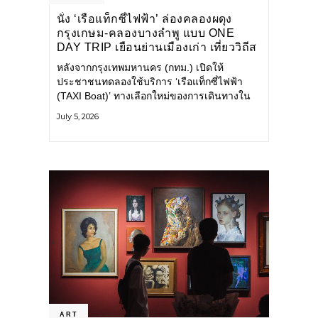
นั่ง ‘เรือแท็กซี่ไฟฟ้า’ ล่องคลองผดุง
กรุงเกษม-คลองบางลำพู แบบ ONE
DAY TRIP เยือนย่านเมืองเก่า เที่ยววิถีส
โลว์ไลฟ์แบบรักษ์โลก
หลังจากกรุงเทพมหานคร (กทม.) เปิดให้
ประชาชนทดลองใช้บริการ ‘เรือแท็กซี่ไฟฟ้า
(TAXI Boat)’ ทางเลือกใหม่ของการเดินทางใน
เมืองที่สะดวก สะอาด และเป็นมิตรกับสิ่ง
July 5, 2026
แวดล้อม ผ่านแอปพลิเคชัน MuvMi (มูฟมี)
ART