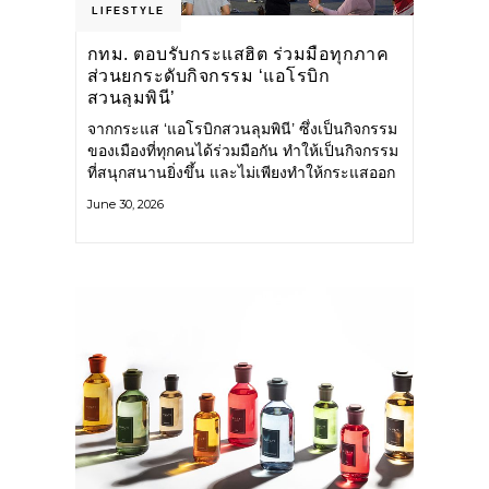
LIFESTYLE
กทม. ตอบรับกระแสฮิต ร่วมมือทุกภาค
ส่วนยกระดับกิจกรรม ‘แอโรบิก
สวนลุมพินี’
จากกระแส ‘แอโรบิกสวนลุมพินี’ ซึ่งเป็นกิจกรรม
ของเมืองที่ทุกคนได้ร่วมมือกัน ทำให้เป็นกิจกรรม
ที่สนุกสนานยิ่งขึ้น และไม่เพียงทำให้กระแสออก
กำลังกายในกรุงเทพฯ คึกคักขึ้นเท่านั้น แต่ยัง
June 30, 2026
กระจายไปยังหลายพื้นที่ของประเทศที่อยากออก
กำลังกาย เต้นแอโรบิกสนุกแบบสวนลุมพินี ทั้งนี้
กรุงเทพมหานคร (กทม.) ยังวางแผนขยาย
กิจกรรมนี้ไปสู่สวนสาธารณะต่าง