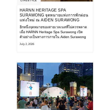
LIFESTYLE
HARNN HERITAGE SPA
SURAWONG จุดหมายแห่งการพักผ่อน
แห่งใหม่ ณ AIDEN SURAWONG
BANGKOK
อีกหนึ่งจุดหมายของสายเวลเนสที่ไม่ควรพลาด
เมื่อ HARNN Heritage Spa Surawong เปิด
ตัวอย่างเป็นทางการภายใน Aiden Surawong
Bangkok พร้อมชวนทุกคนหลีกหนีความวุ่นวาย
July 2, 2026
ของเมืองใหญ่ มาสัมผัสประสบการณ์การพักผ่อน
ที่ผสานศาสตร์การบำบัดแบบไทยเข้ากับความ
ร่วมสมัยอย่างลงตัว สปาแห่งนี้ได้รับแรงบันดาล
ใจจากยุคฟื้นฟูศิลปวัฒนธรรมในสมัยรัชกาลที่