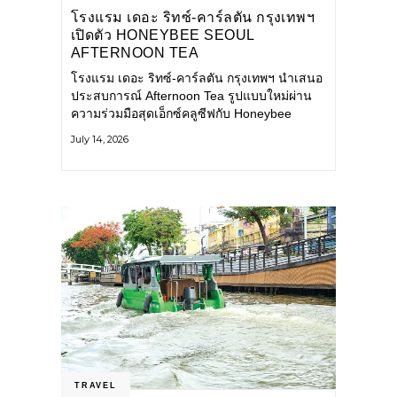
โรงแรม เดอะ ริทซ์-คาร์ลตัน กรุงเทพฯ
เปิดตัว HONEYBEE SEOUL
AFTERNOON TEA
COLLABORATION ณ คาเลโอ
โรงแรม เดอะ ริทซ์-คาร์ลตัน กรุงเทพฯ นำเสนอ
(CALEŌ) ชวนสัมผัสเสน่ห์ของขนม
ประสบการณ์ Afternoon Tea รูปแบบใหม่ผ่าน
หวานร่วมสมัยจากกรุงโซล
ความร่วมมือสุดเอ็กซ์คลูซีฟกับ Honeybee
Seoul คาเฟ่ขนมหวานสไตล์ฝรั่งเศสร่วมสมัยชื่อ
July 14, 2026
ดังจากกรุงโซล นำโดยเชฟอึนจอง
TRAVEL