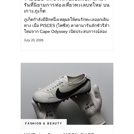
รันที่นิยามการท่องเที่ยวทะเลบทใหม่ บน
เกาะภูเก็ต
ภูเก็ตกำลังมีอีกหนึ่งเหตุผลให้คนรักทะเลออกเดิน
ทาง เมื่อ PISCES (ไพซีส) คาตามารันลักชัวรีลำ
ใหม่จาก Cape Odyssey เปิดประสบการณ์ล่อง
เรือสู่ทะเลอันดามันและอ่าวพังงาในมุมที่ต่างออก
July 20, 2026
ไป ผสานความสะดวกสบายแบบโรงแรมระดับ
ลักชัวรีเข้ากับเสน่ห์ของธรรมชาติ จนทุกช่วง
เวลาบนเรือกลายเป็นส่วนหนึ่งของการเดินทาง
ทั้งงานบริการ สิ่งอำนวยความสะดวก
FASHION & BEAUTY