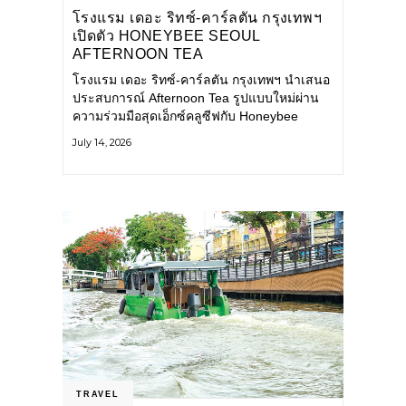
โรงแรม เดอะ ริทซ์-คาร์ลตัน กรุงเทพฯ
เปิดตัว HONEYBEE SEOUL
AFTERNOON TEA
COLLABORATION ณ คาเลโอ
โรงแรม เดอะ ริทซ์-คาร์ลตัน กรุงเทพฯ นำเสนอ
(CALEŌ) ชวนสัมผัสเสน่ห์ของขนม
ประสบการณ์ Afternoon Tea รูปแบบใหม่ผ่าน
หวานร่วมสมัยจากกรุงโซล
ความร่วมมือสุดเอ็กซ์คลูซีฟกับ Honeybee
Seoul คาเฟ่ขนมหวานสไตล์ฝรั่งเศสร่วมสมัยชื่อ
July 14, 2026
ดังจากกรุงโซล นำโดยเชฟอึนจอง
TRAVEL