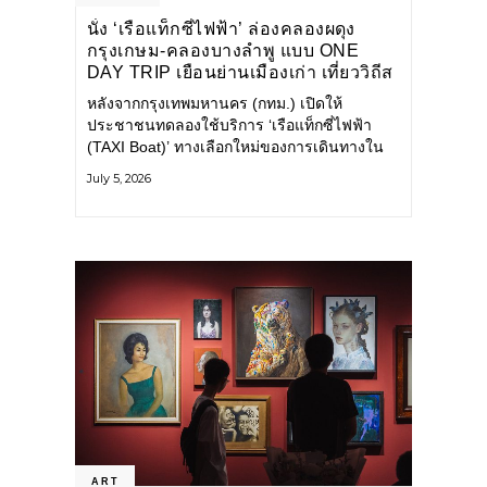
นั่ง ‘เรือแท็กซี่ไฟฟ้า’ ล่องคลองผดุง
กรุงเกษม-คลองบางลำพู แบบ ONE
DAY TRIP เยือนย่านเมืองเก่า เที่ยววิถีส
โลว์ไลฟ์แบบรักษ์โลก
หลังจากกรุงเทพมหานคร (กทม.) เปิดให้
ประชาชนทดลองใช้บริการ ‘เรือแท็กซี่ไฟฟ้า
(TAXI Boat)’ ทางเลือกใหม่ของการเดินทางใน
เมืองที่สะดวก สะอาด และเป็นมิตรกับสิ่ง
July 5, 2026
แวดล้อม ผ่านแอปพลิเคชัน MuvMi (มูฟมี)
ART