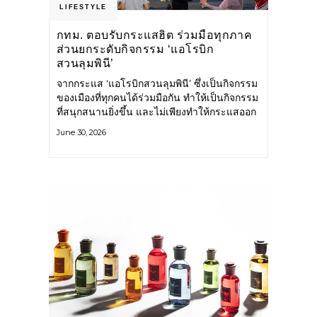
LIFESTYLE
กทม. ตอบรับกระแสฮิต ร่วมมือทุกภาค
ส่วนยกระดับกิจกรรม ‘แอโรบิก
สวนลุมพินี’
จากกระแส ‘แอโรบิกสวนลุมพินี’ ซึ่งเป็นกิจกรรม
ของเมืองที่ทุกคนได้ร่วมมือกัน ทำให้เป็นกิจกรรม
ที่สนุกสนานยิ่งขึ้น และไม่เพียงทำให้กระแสออก
กำลังกายในกรุงเทพฯ คึกคักขึ้นเท่านั้น แต่ยัง
June 30, 2026
กระจายไปยังหลายพื้นที่ของประเทศที่อยากออก
กำลังกาย เต้นแอโรบิกสนุกแบบสวนลุมพินี ทั้งนี้
กรุงเทพมหานคร (กทม.) ยังวางแผนขยาย
กิจกรรมนี้ไปสู่สวนสาธารณะต่าง