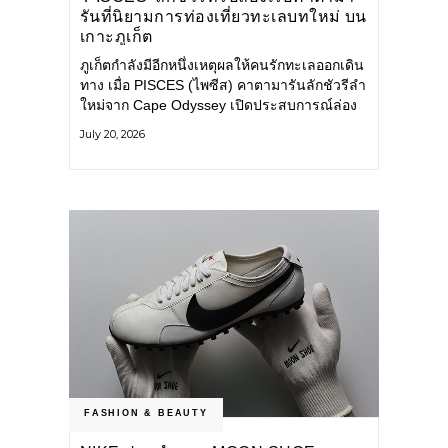
รันที่นิยามการท่องเที่ยวทะเลบทใหม่ บน
เกาะภูเก็ต
ภูเก็ตกำลังมีอีกหนึ่งเหตุผลให้คนรักทะเลออกเดิน
ทาง เมื่อ PISCES (ไพซีส) คาตามารันลักชัวรีลำ
ใหม่จาก Cape Odyssey เปิดประสบการณ์ล่อง
เรือสู่ทะเลอันดามันและอ่าวพังงาในมุมที่ต่างออก
July 20, 2026
ไป ผสานความสะดวกสบายแบบโรงแรมระดับ
ลักชัวรีเข้ากับเสน่ห์ของธรรมชาติ จนทุกช่วง
เวลาบนเรือกลายเป็นส่วนหนึ่งของการเดินทาง
ทั้งงานบริการ สิ่งอำนวยความสะดวก
FASHION & BEAUTY