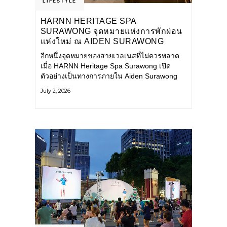
LIFESTYLE
HARNN HERITAGE SPA
SURAWONG จุดหมายแห่งการพักผ่อน
แห่งใหม่ ณ AIDEN SURAWONG
BANGKOK
อีกหนึ่งจุดหมายของสายเวลเนสที่ไม่ควรพลาด
เมื่อ HARNN Heritage Spa Surawong เปิด
ตัวอย่างเป็นทางการภายใน Aiden Surawong
Bangkok พร้อมชวนทุกคนหลีกหนีความวุ่นวาย
July 2, 2026
ของเมืองใหญ่ มาสัมผัสประสบการณ์การพักผ่อน
ที่ผสานศาสตร์การบำบัดแบบไทยเข้ากับความ
ร่วมสมัยอย่างลงตัว สปาแห่งนี้ได้รับแรงบันดาล
ใจจากยุคฟื้นฟูศิลปวัฒนธรรมในสมัยรัชกาลที่