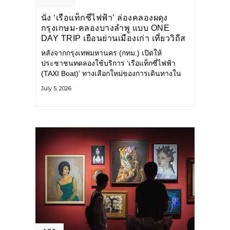
นั่ง ‘เรือแท็กซี่ไฟฟ้า’ ล่องคลองผดุง
กรุงเกษม-คลองบางลำพู แบบ ONE
DAY TRIP เยือนย่านเมืองเก่า เที่ยววิถีส
โลว์ไลฟ์แบบรักษ์โลก
หลังจากกรุงเทพมหานคร (กทม.) เปิดให้
ประชาชนทดลองใช้บริการ ‘เรือแท็กซี่ไฟฟ้า
(TAXI Boat)’ ทางเลือกใหม่ของการเดินทางใน
เมืองที่สะดวก สะอาด และเป็นมิตรกับสิ่ง
July 5, 2026
แวดล้อม ผ่านแอปพลิเคชัน MuvMi (มูฟมี)