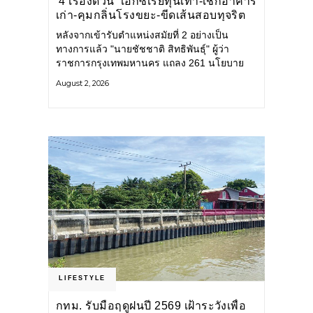
‘4 เรื่องด่วน’ เอกซเรย์ทุนเทา-เช็กอาคาร
เก่า-คุมกลิ่นโรงขยะ-ขีดเส้นสอบทุจริต
หลังจากเข้ารับตำแหน่งสมัยที่ 2 อย่างเป็น
ทางการแล้ว "นายชัชชาติ สิทธิพันธุ์" ผู้ว่า
ราชการกรุงเทพมหานคร แถลง 261 นโยบาย
พัฒนาเมืองต่อเนื่อง แปลงนโยบายสู่แผน
August 2, 2026
ยุทธศาสตร์ จัดทำตัวชี้วัด
LIFESTYLE
กทม. รับมือฤดูฝนปี 2569 เฝ้าระวังเพื่อ