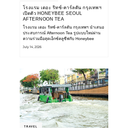
โรงแรม เดอะ ริทซ์-คาร์ลตัน กรุงเทพฯ
เปิดตัว HONEYBEE SEOUL
AFTERNOON TEA
COLLABORATION ณ คาเลโอ
โรงแรม เดอะ ริทซ์-คาร์ลตัน กรุงเทพฯ นำเสนอ
(CALEŌ) ชวนสัมผัสเสน่ห์ของขนม
ประสบการณ์ Afternoon Tea รูปแบบใหม่ผ่าน
หวานร่วมสมัยจากกรุงโซล
ความร่วมมือสุดเอ็กซ์คลูซีฟกับ Honeybee
Seoul คาเฟ่ขนมหวานสไตล์ฝรั่งเศสร่วมสมัยชื่อ
July 14, 2026
ดังจากกรุงโซล นำโดยเชฟอึนจอง
TRAVEL