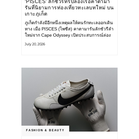
‘PISCES’ ลักชัวรีทริปล่องเรือคาตามา
รันที่นิยามการท่องเที่ยวทะเลบทใหม่ บน
เกาะภูเก็ต
ภูเก็ตกำลังมีอีกหนึ่งเหตุผลให้คนรักทะเลออกเดิน
ทาง เมื่อ PISCES (ไพซีส) คาตามารันลักชัวรีลำ
ใหม่จาก Cape Odyssey เปิดประสบการณ์ล่อง
เรือสู่ทะเลอันดามันและอ่าวพังงาในมุมที่ต่างออก
July 20, 2026
ไป ผสานความสะดวกสบายแบบโรงแรมระดับ
ลักชัวรีเข้ากับเสน่ห์ของธรรมชาติ จนทุกช่วง
เวลาบนเรือกลายเป็นส่วนหนึ่งของการเดินทาง
ทั้งงานบริการ สิ่งอำนวยความสะดวก
FASHION & BEAUTY