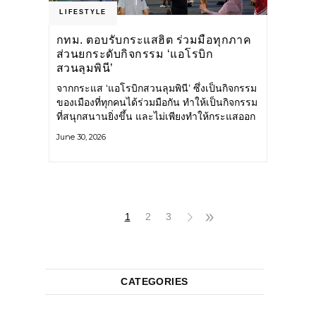
LIFESTYLE
กทม. ตอบรับกระแสฮิต ร่วมมือทุกภาค
ส่วนยกระดับกิจกรรม ‘แอโรบิก
สวนลุมพินี’
จากกระแส ‘แอโรบิกสวนลุมพินี’ ซึ่งเป็นกิจกรรม
ของเมืองที่ทุกคนได้ร่วมมือกัน ทำให้เป็นกิจกรรม
ที่สนุกสนานยิ่งขึ้น และไม่เพียงทำให้กระแสออก
กำลังกายในกรุงเทพฯ คึกคักขึ้นเท่านั้น แต่ยัง
June 30, 2026
กระจายไปยังหลายพื้นที่ของประเทศที่อยากออก
กำลังกาย เต้นแอโรบิกสนุกแบบสวนลุมพินี ทั้งนี้
กรุงเทพมหานคร (กทม.) ยังวางแผนขยาย
กิจกรรมนี้ไปสู่สวนสาธารณะต่าง
1
2
3
CATEGORIES