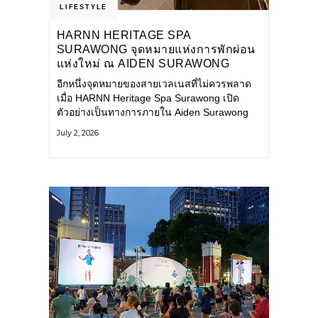
LIFESTYLE
HARNN HERITAGE SPA
SURAWONG จุดหมายแห่งการพักผ่อน
แห่งใหม่ ณ AIDEN SURAWONG
BANGKOK
อีกหนึ่งจุดหมายของสายเวลเนสที่ไม่ควรพลาด
เมื่อ HARNN Heritage Spa Surawong เปิด
ตัวอย่างเป็นทางการภายใน Aiden Surawong
Bangkok พร้อมชวนทุกคนหลีกหนีความวุ่นวาย
July 2, 2026
ของเมืองใหญ่ มาสัมผัสประสบการณ์การพักผ่อน
ที่ผสานศาสตร์การบำบัดแบบไทยเข้ากับความ
ร่วมสมัยอย่างลงตัว สปาแห่งนี้ได้รับแรงบันดาล
ใจจากยุคฟื้นฟูศิลปวัฒนธรรมในสมัยรัชกาลที่