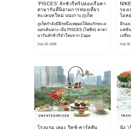
‘PISCES’ ลักชัวรีทริปล่องเรือคา
NIK
ตามารันที่นิยามการท่องเที่ยว
รองเท
ทะเลบทใหม่ บนเกาะภูเก็ต
ไอคอ
ภูเก็ตกำลังมีอีกหนึ่งเหตุผลให้คนรักทะเล
มีรองเท
ออกเดินทาง เมื่อ PISCES (ไพซีส) คาตา
แฟชั่น
มารันลักชัวรีลำใหม่จาก Cape
เปลี่
Odyssey เปิดประสบการณ์ล่องเรือสู่
Shoe ค
July 20, 2026
July 19
ทะเลอันดามันและอ่าวพังงาในมุมที่ต่าง
ไอคอนท
ออกไป ผสานความสะดวกสบายแบบ
ก่อน ก
โรงแรมระดับลักชัวรีเข้ากับเสน่ห์ของ
ราวแห
ธรรมชาติ จนทุกช่วงเวลาบนเรือกลาย
แฟชั่
เป็นส่วนหนึ่งของการเดินทาง ทั้งงาน
Nike
บริการ สิ่งอำนวยความสะดวก
UNCATEGORIZED
TRAV
โรงแรม เดอะ ริทซ์-คาร์ลตัน
นั่ง 