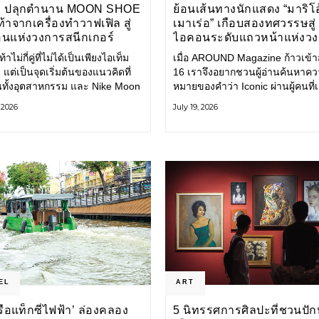
E ปลุกตำนาน MOON SHOE
ย้อนเส้นทางนักแสดง “มาริโอ
้าจากเครื่องทำวาฟเฟิล สู่
เมาเร่อ” เกือบสองทศวรรษสู่
นแห่งวงการสนีกเกอร์
ไอคอนระดับแถวหน้าแห่งว
บันเทิงไทย
้าไม่กี่คู่ที่ไม่ได้เป็นเพียงไอเท็ม
เมื่อ AROUND Magazine ก้าวเข้าสู่
 แต่เป็นจุดเริ่มต้นของแนวคิดที่
16 เราจึงอยากชวนผู้อ่านค้นหาค
ยนทั้งอุตสาหกรรม และ Nike Moon
หมายของคำว่า Iconic ผ่านผู้คนที่
ือหนึ่งในนั้น รองเท้าระดับ
ไปพร้อมกับกาลเวลา และยังคงรัก
, 2026
July 19, 2026
ี่ถือกำเนิดเมื่อกว่าครึ่งศตวรรษ
ตนไว้อย่างมั่นคง หนึ่งในนั้นคือ มา
ำลังกลับมาอีกครั้ง พร้อมพาเรื่อง
เมาเร่อ
่งนวัตกรรมจากอดีตมาสู่โลก
นร่วมสมัย ถ่ายทอดดีเอ็นเอของ
EL
ART
‘เรือแท็กซี่ไฟฟ้า’ ล่องคลอง
5 นิทรรศการศิลปะที่ชวนปัก