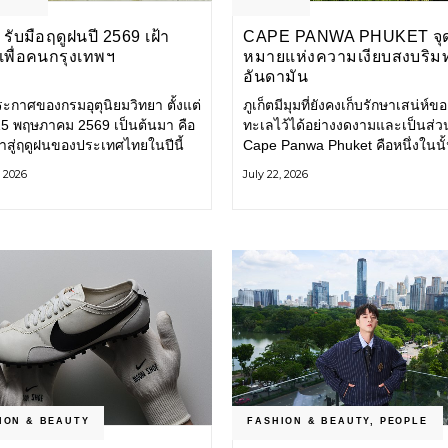
รับมือฤดูฝนปี 2569 เฝ้า
CAPE PANWA PHUKET จุ
งเพื่อคนกรุงเทพฯ
หมายแห่งความเงียบสงบริม
อันดามัน
ะกาศของกรมอุตุนิยมวิทยา ตั้งแต่
ภูเก็ตมีมุมที่ยังคงเก็บรักษาเสน่ห์ข
่ 15 พฤษภาคม 2569 เป็นต้นมา คือ
ทะเลไว้ได้อย่างงดงามและเป็นส่ว
ข้าสู่ฤดูฝนของประเทศไทยในปีนี้
Cape Panwa Phuket คือหนึ่งในนั
ทพมหานคร (กทม.) เตรียมพร้อม
โรงแรมลักชัวรีแห่งแรกของเครือ
, 2026
July 22, 2026
อน้ำท่วม และเดินหน้าพัฒนา
& Kantary Hotels ตั้งอยู่บนแหลม
ร้างพื้นฐาน
ทางตะวันออกเฉียงใต้ของเกาะภูเก
ION & BEAUTY
FASHION & BEAUTY
,
PEOPLE