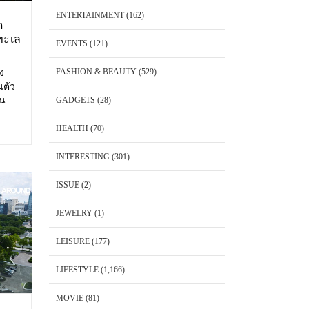
ENTERTAINMENT
(162)
ด
ทะเล
EVENTS
(121)
FASHION & BEAUTY
(529)
อง
นตัว
้น
GADGETS
(28)
 Cape
พันวา
HEALTH
(70)
็ต
INTERESTING
(301)
ISSUE
(2)
JEWELRY
(1)
LEISURE
(177)
LIFESTYLE
(1,166)
MOVIE
(81)