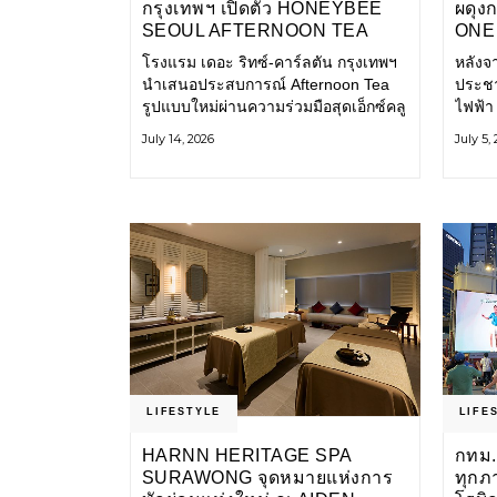
กรุงเทพฯ เปิดตัว HONEYBEE
ผดุง
SEOUL AFTERNOON TEA
ONE 
COLLABORATION ณ คาเลโอ
เก่า 
โรงแรม เดอะ ริทซ์-คาร์ลตัน กรุงเทพฯ
หลังจ
(CALEŌ) ชวนสัมผัสเสน่ห์ของ
โ
นำเสนอประสบการณ์ Afternoon Tea
ประชา
ขนมหวานร่วมสมัยจากกรุงโซล
รูปแบบใหม่ผ่านความร่วมมือสุดเอ็กซ์คลู
ไฟฟ้า
ซีฟกับ Honeybee Seoul คาเฟ่ขนม
การเด
July 14, 2026
July 5,
หวานสไตล์ฝรั่งเศสร่วมสมัยชื่อดังจาก
และเป็
กรุงโซล นำโดยเชฟอึนจอง
แอปพล
LIFESTYLE
LIFE
HARNN HERITAGE SPA
กทม.
SURAWONG จุดหมายแห่งการ
ทุกภ