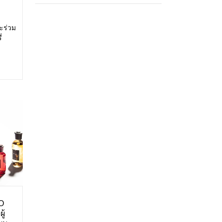
ะร่วม
่
สดง:
ศการ
O
ู้