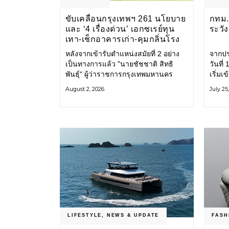
ขับเคลื่อนกรุงเทพฯ 261 นโยบาย
กทม. 
และ ‘4 เรื่องด่วน’ เอกซเรย์ทุน
ระวั
เทา-เช็กอาคารเก่า-คุมกลิ่นโรง
ขยะ-ขีดเส้นสอบทุจริต
หลังจากเข้ารับตำแหน่งสมัยที่ 2 อย่าง
จากปร
เป็นทางการแล้ว "นายชัชชาติ สิทธิ
วันที
พันธุ์" ผู้ว่าราชการกรุงเทพมหานคร
เริ่มเ
แถลง 261 นโยบาย พัฒนาเมืองต่อเนื่อง
กรุงเ
August 2, 2026
July 25
แปลงนโยบายสู่แผนยุทธศาสตร์ จัด
รับมื
ทำตัวชี้วัด
โครงส
LIFESTYLE
,
NEWS & UPDATE
FASH