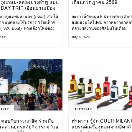
กรุงเกษม-คลองบางลำพู แบบ
เดือนกรกฎาคม 2569
DAY TRIP เยือนย่านเมือง
เที่ยววิถีสโลว์ไลฟ์แบบรักษ์
ากกรุงเทพมหานคร (กทม.) เปิดให้
อะราวด์ปักหมุด 5 นิทรรศการศิลป
ลก
ชนทดลองใช้บริการ ‘เรือแท็กซี่
สมัยชวนให้ไปชม จากหลากแกลอรี
 (TAXI Boat)’ ทางเลือกใหม่ของ
หลายผลงานของศิลปินในเดือน
ินทางในเมืองที่สะดวก สะอาด
กรกฎาคมนี้ ANONYMOUS จัดแ
 2026
July 4, 2026
นมิตรกับสิ่งแวดล้อม ผ่าน
วันนี้ – 16 สิงหาคม 2569 นิทรร
ิเคชัน MuvMi (มูฟมี)
กลุ่ม Anonymous โดยมี นิ่ม
STYLE
LIFESTYLE
 ตอบรับกระแสฮิต ร่วมมือ
ทำความรู้จัก CULTI MILAN
าคส่วนยกระดับกิจกรรม ‘แอ
แบรนด์เครื่องหอมจากอิตาลี ผ